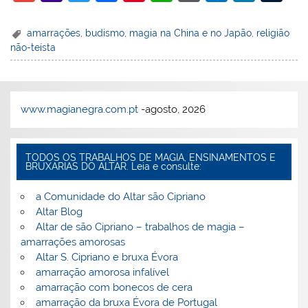
m
a
w
a
nt
h
or
ut
n
u
ai
h
itt
c
er
at
d
lo
k
m
amarrações
,
budismo
,
magia na China e no Japão
,
religião
não-teísta
l
o
er
e
e
s
Pr
o
e
bl
o
b
st
A
e
k.
dI
r
M
o
p
ss
c
n
www.magianegra.com.pt
-agosto, 2026
ai
o
p
o
l
k
m
TODOS OS TRABALHOS DE MAGIA, ENSINAMENTOS E
BRUXARIAS DO ALTAR. Leia e consulte:
a Comunidade do Altar são Cipriano
Altar Blog
Altar de são Cipriano – trabalhos de magia –
amarrações amorosas
Altar S. Cipriano e bruxa Évora
amarração amorosa infalível
amarração com bonecos de cera
amarração da bruxa Évora de Portugal