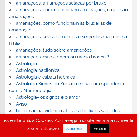
amarraçoes, amarraçoes seladas por bruxo
amarrações, como funcionam amarrações, o que são
amarrações,
amarrações, como funcionam as bruxarias de
amarração
amarrações, seus elementos e segredos mágicos na
Biblia
amarrações, tudo sobre amarrações
amarrações: magia negra ou magia branca ?
Astrologia
Astrologia babilónica
Astrologia e cabala hebraica
Astrologia Signos do Zodíaco e sua correspondência
com a Numerologia
Astrologia- os signos e o amor
Aviso
bibliomancia, vidência através dos livros sagrados,
Bruxa Évora – saiba mais sobre a bruxa Évora
este site utiliza Cookies. Ao navegar no site, estará a consentir
Bruxaria – como funciona a bruxaria
a sua utilização.
.
.
Saiba mais
Entendi
bruxaria – efeitos e sintomas da bruxaria