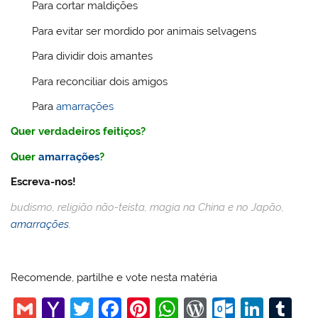
Para cortar maldições
Para evitar ser mordido por animais selvagens
Para dividir dois amantes
Para reconciliar dois amigos
Para
amarrações
Quer verdadeiros feitiços?
Quer
amarrações
?
Escreva-nos!
budismo, religião não-teísta, magia na China e no Japão,
amarrações
,
Recomende, partilhe e vote nesta matéria
G
Y
T
F
Pi
W
W
O
Li
T