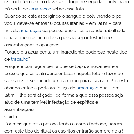
estando feito então deve ser – logo de seguida – polvilhado
pó vodu de
amarração
sobre essa foto.
Quando se esta aspergindo o sangue e polvilhando o pó
vodu, deve-se entoar 6 ocultas litanias – em latim – para
fins de
amarração
da pessoa que ali está sendo trabalhada,
e para que o espírito dessa pessoa seja infestado de
assombrações e aparições.
Porque é a agua benta um ingrediente poderoso neste tipo
de
trabalho
?
Porque é com água benta que se baptiza novamente a
pessoa que está ali representada naquela foto!,e fazendo-
se isso está-se abrindo um caminho para a sua alma!, e está
abrindo então a porta ao feitiço de
amarração
que – em
latim – lhe será atiçado!, de forma a que essa pessoa seja
alvo de uma temível infestação de espíritos e
assombrações.
Cuidai:
Por mais que essa pessoa tenha o corpo fechado, porem
com este tipo de ritual os espíritos entrarão sempre nela !!,