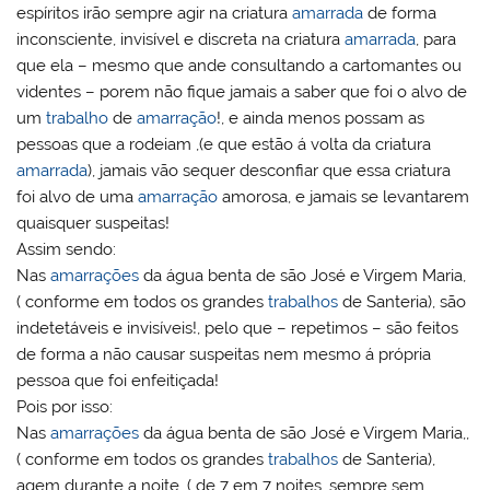
espíritos irão sempre agir na criatura
amarrada
de forma
inconsciente, invisível e discreta na criatura
amarrada
, para
que ela – mesmo que ande consultando a cartomantes ou
videntes – porem não fique jamais a saber que foi o alvo de
um
trabalho
de
amarração
!, e ainda menos possam as
pessoas que a rodeiam ,(e que estão á volta da criatura
amarrada
), jamais vão sequer desconfiar que essa criatura
foi alvo de uma
amarração
amorosa, e jamais se levantarem
quaisquer suspeitas!
Assim sendo:
Nas
amarrações
da água benta de são José e Virgem Maria,
( conforme em todos os grandes
trabalhos
de Santeria), são
indetetáveis e invisíveis!, pelo que – repetimos – são feitos
de forma a não causar suspeitas nem mesmo á própria
pessoa que foi enfeitiçada!
Pois por isso:
Nas
amarrações
da água benta de são José e Virgem Maria,,
( conforme em todos os grandes
trabalhos
de Santeria),
agem durante a noite, ( de 7 em 7 noites, sempre sem