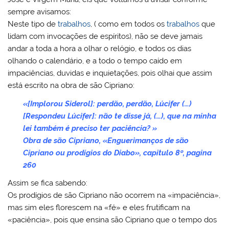
sempre avisamos:
Neste tipo de
trabalhos
, ( como em todos os
trabalhos
que
lidam com invocações de espíritos), não se deve jamais
andar a toda a hora a olhar o relógio, e todos os dias
olhando o calendário, e a todo o tempo caído em
impaciências, duvidas e inquietações, pois olhai que assim
está escrito na obra de são Cipriano:
«[Implorou Siderol]: perdão, perdão, Lúcifer (…)
[Respondeu Lúcifer]: não te disse já, (…), que na minha
lei também é preciso ter paciência? »
Obra de são Cipriano, «Enguerimanços de são
Cipriano ou prodígios do Diabo», capitulo 8º, pagina
260
Assim se fica sabendo:
Os prodígios de são Cipriano não ocorrem na «impaciência»,
mas sim eles florescem na «fé» e eles frutificam na
«paciência», pois que ensina são Cipriano que o tempo dos