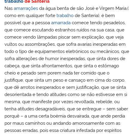
trabalho
de Santeria
Nas
amarrações
da água benta de são José e Virgem Maria,(
como em qualquer forte
trabalho
de Santeria), é bem
possível que a pessoa
amarrada
comece tendo pesadelos,
que comece escutando estranhos ruídos na sua casa, que
comece vendo lâmpadas piscar sem explicação, que veja
vultos ou assombrações, que sofra avarias inesperadas em
todo o tipo de equipamentos eletrónicos ou mecânicos, que
sofra alterações de humor inesperadas, que sinta dores de
cabeça, que sinta afrontamentos, que sinta o estômago
cheio e pesado sem porem nada ter comido que o
justifique, que sinta um peso e cansaço em cima do corpo,
que dê arrotos inesperados e sem justificação, que se sinta
desorientada e tendo atitudes como se não estivesse em si
mesma, que manifeste por vezes revoltada, rebelde, ou
tenha atitudes desagradáveis, que se entregue – sem saber
porquê – a uma certa boémia desvairada, que ande perdia
por maus caminhos ou andando amorosamente com as
pessoas erradas, pois essa criatura infestada por espíritos