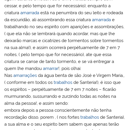
cessar, e pelo tempo que for necessário), enquanto a
criatura
amarrada
está na penumbra do seu leito e rodeada
da escuridão, ali assombrando essa criatura
amarrada
e
trabalhando no seu espirito com aparições e assombrações,
( que ela não se lembrará quando acordar, mas que lhe
deixarão marcas e cicatrizes de tormentos sobre tormentos
na sua alma!), e assim ocorrerá perpétuamente de 7 em 7
noites, ( pelo tempo que for necessário), ate que essa
criatura se canse de tanto tormento, e se vá entregar a
quem lhe mandou
amarrar
!, pois olhai:
Nas
amarrações
da água benta de são José e Virgem Maria,,
( conforme em todos os
trabalhos
de Santeria!), é isso que
os espíritos – perpétuamente de 7 em 7 noites – ficarão
murmurando, sussurrando e zurzindo todas as noites na
alma da pessoa!, e assim sendo:
embora depois a pessoa conscientemente não tenha
recordação disso, porem , ( nos fortes
trabalhos
de Santeria),
a sua alma e o seu espirito bem sabem que apenas terão