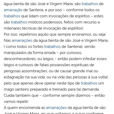
água benta de são José e Virgem Maria, são
trabalhos
de
amarração
de Santeria, e por isso – conforme todos os
trabalhos
que lidam com invocações de espíritos – estes
são
trabalhos
místicos poderosos, feitos com recurso a
milenares técnicas de invocação de espíritos!
Por isso, repetimos aquilo que sempre ensinamos, ou seja:
Nas
amarrações
da água benta de são José e Virgem Maria,
( como todos os fortes
trabalhos
de Santeria), sendo
manipulados da forma errada – por curiosos,
desconhecedores, ou leigos – então podem infestar esses
leigos e curiosos de fatais possessões espirituais de
perigosas assombrações, ou de causar grande mal ou
estagnação na sua vida, ou na vida das pessoas á sua volta!,
pelo que apenas deve operar neste tipo de
trabalhos
um
mago santeiro preparado e treinado para tal demanda.
Cuidai também que – conforme sempre dizemos – então
vamos repetir:
A quem encomenda as
amarrações
da água benta de são
José e Virgem Maria, eis que voltamos a avisar conforme