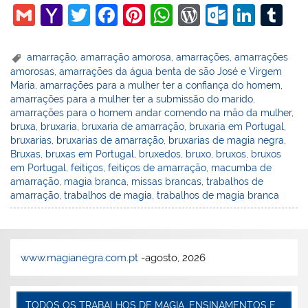
G
Y
T
F
Pi
W
W
O
Li
T
m
a
w
a
nt
h
or
ut
n
u
ai
h
itt
c
er
at
d
lo
k
m
amarração
,
amarração amorosa
,
amarrações
,
amarrações
amorosas
,
amarrações da água benta de são José e Virgem
l
o
er
e
e
s
Pr
o
e
bl
Maria
,
amarrações para a mulher ter a confiança do homem
,
o
b
st
A
e
k.
dI
r
amarrações para a mulher ter a submissão do marido
,
amarrações para o homem andar comendo na mão da mulher
,
M
o
p
ss
c
n
bruxa
,
bruxaria
,
bruxaria de amarração
,
bruxaria em Portugal
,
ai
o
p
o
bruxarias
,
bruxarias de amarração
,
bruxarias de magia negra
,
Bruxas
,
bruxas em Portugal
,
bruxedos
,
bruxo
,
bruxos
,
bruxos
l
k
m
em Portugal
,
feitiços
,
feitiços de amarração
,
macumba de
amarração
,
magia branca
,
missas brancas
,
trabalhos de
amarração
,
trabalhos de magia
,
trabalhos de magia branca
www.magianegra.com.pt
-agosto, 2026
TODOS OS TRABALHOS DE MAGIA, ENSINAMENTOS E