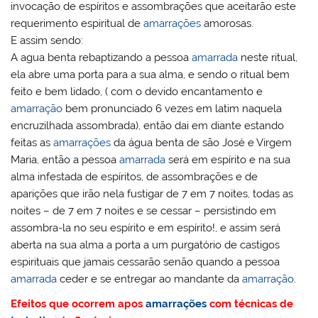
invocação de espíritos e assombrações que aceitarão este
requerimento espiritual de
amarrações
amorosas.
E assim sendo:
A agua benta rebaptizando a pessoa
amarrada
neste ritual,
ela abre uma porta para a sua alma, e sendo o ritual bem
feito e bem lidado, ( com o devido encantamento e
amarração
bem pronunciado 6 vezes em latim naquela
encruzilhada assombrada), então dai em diante estando
feitas as
amarrações
da água benta de são José e Virgem
Maria, então a pessoa
amarrada
será em espírito e na sua
alma infestada de espíritos, de assombrações e de
aparições que irão nela fustigar de 7 em 7 noites, todas as
noites – de 7 em 7 noites e se cessar – persistindo em
assombra-la no seu espírito e em espírito!, e assim será
aberta na sua alma a porta a um purgatório de castigos
espirituais que jamais cessarão senão quando a pessoa
amarrada
ceder e se entregar ao mandante da
amarração
.
Efeitos que ocorrem apos
amarrações
com técnicas de