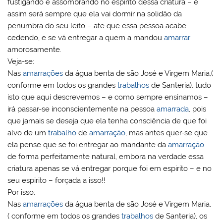
fustigando e assombrando no espirito dessa criatura – e
assim será sempre que ela vai dormir na solidão da
penumbra do seu leito – ate que essa pessoa acabe
cedendo, e se vá entregar a quem a mandou
amarrar
amorosamente.
Veja-se:
Nas
amarrações
da água benta de são José e Virgem Maria,(
conforme em todos os grandes
trabalhos
de Santeria), tudo
isto que aqui descrevemos – e como sempre ensinamos –
irá passar-se inconscientemente na pessoa
amarrada
, pois
que jamais se deseja que ela tenha consciência de que foi
alvo de um
trabalho
de
amarração
, mas antes quer-se que
ela pense que se foi entregar ao mandante da
amarração
de forma perfeitamente natural, embora na verdade essa
criatura apenas se vá entregar porque foi em espirito – e no
seu espirito – forçada a isso!!
Por isso:
Nas
amarrações
da água benta de são José e Virgem Maria,
( conforme em todos os grandes
trabalhos
de Santeria), os