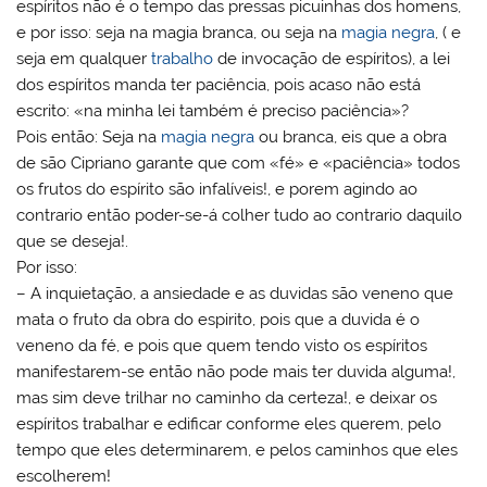
espíritos não é o tempo das pressas picuinhas dos homens,
e por isso: seja na magia branca, ou seja na
magia negra
, ( e
seja em qualquer
trabalho
de invocação de espíritos), a lei
dos espíritos manda ter paciência, pois acaso não está
escrito: «na minha lei também é preciso paciência»?
Pois então: Seja na
magia negra
ou branca, eis que a obra
de são Cipriano garante que com «fé» e «paciência» todos
os frutos do espírito são infalíveis!, e porem agindo ao
contrario então poder-se-á colher tudo ao contrario daquilo
que se deseja!.
Por isso:
– A inquietação, a ansiedade e as duvidas são veneno que
mata o fruto da obra do espirito, pois que a duvida é o
veneno da fé, e pois que quem tendo visto os espíritos
manifestarem-se então não pode mais ter duvida alguma!,
mas sim deve trilhar no caminho da certeza!, e deixar os
espíritos trabalhar e edificar conforme eles querem, pelo
tempo que eles determinarem, e pelos caminhos que eles
escolherem!