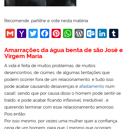
Recomende, partilhe e vote nesta matéria
G
Y
T
F
Pi
W
W
O
Li
T
m
a
w
a
nt
h
or
ut
n
u
Amarrações da água benta de são José e
ai
h
itt
c
er
at
d
lo
k
m
Virgem Maria
l
o
er
e
e
s
Pr
o
e
bl
A vida é feita de muitos problemas, de muitos
o
b
st
A
e
k.
dI
r
desencontros, de ciúmes, de algumas tentações que
M
o
p
ss
c
n
podem ocorrer fora de um relacionamento, e tudo isso
ai
o
p
o
pode acabar causando desavenças e
afastamento
num
casal!, sendo que por causa disso o homem pode sentir-se
l
k
m
traído, e pode acabar ficando inflexível, irredutível , e
querendo terminar com esse relacionamento amoroso.
Pois então:
Por isso mesmo, por vezes uma mulher quer a confiança
cega de um homem, para que, ( mesmo que ocorram