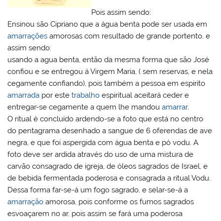
Pois assim sendo:
Ensinou são Cipriano que a água benta pode ser usada em
amarrações
amorosas com resultado de grande portento, e
assim sendo:
usando a agua benta, então da mesma forma que são José
confiou e se entregou á Virgem Maria, ( sem reservas, e nela
cegamente confiando), pois também a pessoa em espirito
amarrada
por este
trabalho
espiritual aceitará ceder e
entregar-se cegamente a quem lhe mandou
amarrar
.
O ritual é concluído ardendo-se a foto que está no centro
do pentagrama desenhado a sangue de 6 oferendas de ave
negra, e que foi aspergida com água benta e pó vodu. A
foto deve ser ardida através do uso de uma mistura de
carvão consagrado de igreja, de óleos sagrados de Israel, e
de bebida fermentada poderosa e consagrada a ritual Vodu.
Dessa forma far-se-á um fogo sagrado, e selar-se-á a
amarração
amorosa, pois conforme os fumos sagrados
esvoaçarem no ar, pois assim se fará uma poderosa