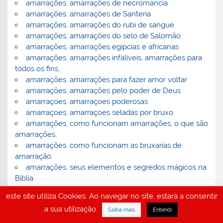
amarrações, amarrações de necromancia
amarrações, amarrações de Santeria
amarrações, amarrações do rubi de sangue
amarrações, amarrações do selo de Salomão
amarrações, amarrações egípcias e africanas
amarrações, amarrações infalíveis, amarrações para
todos os fins,
amarrações, amarrações para fazer amor voltar
amarrações, amarrações pelo poder de Deus
amarraçoes, amarraçoes poderosas
amarraçoes, amarraçoes seladas por bruxo
amarrações, como funcionam amarrações, o que são
amarrações,
amarrações, como funcionam as bruxarias de
amarração
amarrações, seus elementos e segredos mágicos na
Biblia
amarrações, tudo sobre amarrações
este site utiliza Cookies. Ao navegar no site, estará a consentir
amarrações: magia negra ou magia branca ?
a sua utilização.
.
.
Astrologia
Saiba mais
Entendi
Astrologia babilónica