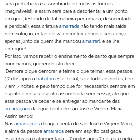
será perturbada e assombrada de todas as formas
imagináveis!!, e assim será para a desorientar a um ponto
em que , (estando de tal maneira perturbada, desorientada
e perdida!!), essa criatura
amarrada
não tendo mais saída
nem solução, então ela vá encontrar abrigo e segurança
apenas junto de quem lhe mandou
amarrar
!, e se lhe
entregue!
Por isso, vamos repetir o ensinamento de santo que sempre
anunciamos, querendo isto dizer:
.Demore o que demorar, e teime o que teimar, essa pessoa,
( 7 dias apos o
trabalho
estar feito), será todas as noites, ( de
7 em 7 noites, e pelo tempo que for necessário), sempre em
espírito e no seu espírito assombrada sem cessar, ate que
essa pessoa vá ceder e se entregar ao mandante das
amarrações
da água benta de são José e Virgem Maria,
Assim sendo:
Nas
amarrações
da água benta de são José e Virgem Maria,
a alma da pessoa
amarrada
será em espirito castigada,
assombrada e atormentada – 7 noites apos 7 noites, e pelo