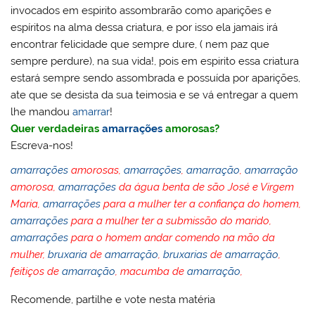
invocados em espirito assombrarão como aparições e
espíritos na alma dessa criatura, e por isso ela jamais irá
encontrar felicidade que sempre dure, ( nem paz que
sempre perdure), na sua vida!, pois em espirito essa criatura
estará sempre sendo assombrada e possuída por aparições,
ate que se desista da sua teimosia e se vá entregar a quem
lhe mandou
amarrar
!
Quer verdadeiras
amarrações
amorosas?
Escreva-nos!
amarrações
amorosas,
amarrações
,
amarração
,
amarração
amorosa,
amarrações
da água benta de são José e Virgem
Maria,
amarrações
para a mulher ter a confiança do homem,
amarrações
para a mulher ter a submissão do marido,
amarrações
para o homem andar comendo na mão da
mulher,
bruxaria
de
amarração
,
bruxarias
de
amarração
,
feitiços de
amarração
, macumba de
amarração
,
Recomende, partilhe e vote nesta matéria