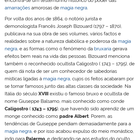
encontra-se um testemunho histórico do poder das
amarrações
amorosas de
magia negra
.
Por volta dos anos de 1864, o notório jurista e
demonologista Francês Joseph Bizouard (1797 – 1870),
publicava na sua obra de seis volumes, vários factos e
realidades sobre a natureza diabólica e poderosa da
magia
negra
, e as formas como o fenómeno da
bruxaria
gerava
efeitos bem reais na vida das pessoas. Bizouard menciona
também o reconhecido ocultista Caligostro ( 1743 – 1795), de
quem dá nota de ser um conhecedor de sabedorias
místicas ligadas á
magia negra
, cujos os feitos acabaram por
se tornar famosos junto das altas classes da sociedade. Na
Itália do século
XVIII
existiu o famoso bruxo e ocultista de
nome Giuseppe Balsamo, mais conhecido como conde
Caligostro
(
1743 – 1795
), que havendo sido aprendiz de um
monge conhecido como
padre Albert
. Porem, as
tendências de Guiseppe pendiam demasiadamente para a
magia negra
, e por isso acabou expulso do meio monástico,
indo para
Palermo
, e dedicando-se aos estudos do oculto,