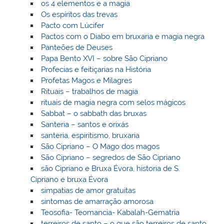
os 4 elementos e a magia
Os espíritos das trevas
Pacto com Lúcifer
Pactos com o Diabo em bruxaria e magia negra
Panteões de Deuses
Papa Bento XVI – sobre São Cipriano
Profecias e feitiçarias na História
Profetas Magos e Milagres
Rituais – trabalhos de magia
rituais de magia negra com selos mágicos
Sabbat – o sabbath das bruxas
Santeria – santos e orixás
santeria, espiritismo, bruxaria
São Cipriano – O Mago dos magos
São Cipriano – segredos de São Cipriano
são Cipriano e Bruxa Évora, historia de S.
Cipriano e bruxa Évora
simpatias de amor gratuitas
sintomas de amarração amorosa
Teosofia- Teomancia- Kabalah-Gematria
terreiros de santo – o que são terreiros de santo