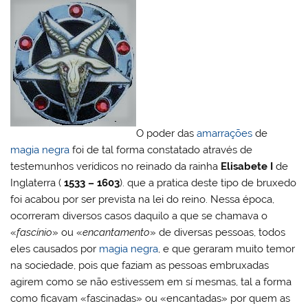
l
o
er
e
e
s
Pr
o
e
bl
o
b
st
A
e
k.
dI
r
M
o
p
ss
c
n
ai
o
p
o
l
k
m
O poder das
amarrações
de
magia negra
foi de tal forma constatado através de
testemunhos verídicos no reinado da rainha
Elisabete I
de
Inglaterra (
1533 – 1603
). que a pratica deste tipo de bruxedo
foi acabou por ser prevista na lei do reino. Nessa época,
ocorreram diversos casos daquilo a que se chamava o
«
fascínio
» ou «
encantamento
» de diversas pessoas, todos
eles causados por
magia negra
, e que geraram muito temor
na sociedade, pois que faziam as pessoas embruxadas
agirem como se não estivessem em sí mesmas, tal a forma
como ficavam «fascinadas» ou «encantadas» por quem as