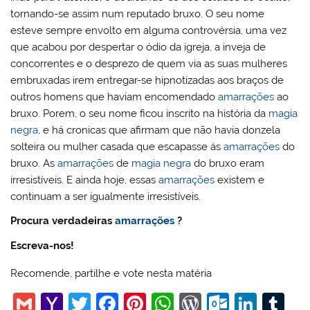
tornando-se assim num reputado bruxo. O seu nome
esteve sempre envolto em alguma controvérsia, uma vez
que acabou por despertar o ódio da igreja, a inveja de
concorrentes e o desprezo de quem via as suas mulheres
embruxadas irem entregar-se hipnotizadas aos braços de
outros homens que haviam encomendado
amarrações
ao
bruxo. Porem, o seu nome ficou inscrito na história da
magia
negra
, e há cronicas que afirmam que não havia donzela
solteira ou mulher casada que escapasse ás
amarrações
do
bruxo. As
amarrações
de
magia negra
do bruxo eram
irresistíveis. E ainda hoje, essas
amarrações
existem e
continuam a ser igualmente irresistíveis.
Procura verdadeiras
amarrações
?
Escreva-nos!
Recomende, partilhe e vote nesta matéria
G
Y
T
F
Pi
W
W
O
Li
T