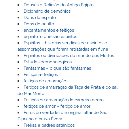
Deuses e Religião do Antigo Egipto
Dicionário de demónios
Dons do espírito
Dons do oculto
encantamentos e feitiços
espírito: o que são espíritos
Espiritos – historias veridicas de espiritos e
assombrações que foram retratadas em filme
Espíritos ou divindades do mundo dos Mortos
Estudos demonológicos
Fantasmas – o que são fantasmas
Feitiçaria- feitiços
feitiços de amarração
Feitiços de amarraçao da Taça de Prata e do sal
do Mar Morto
Feitiços de amarração do carneiro negro
feitiços de amor – feitiço de amor
Fotos do verdadeiro e original altar de São
Cipriano e bruxa Èvora
Freiras e padres satânicos