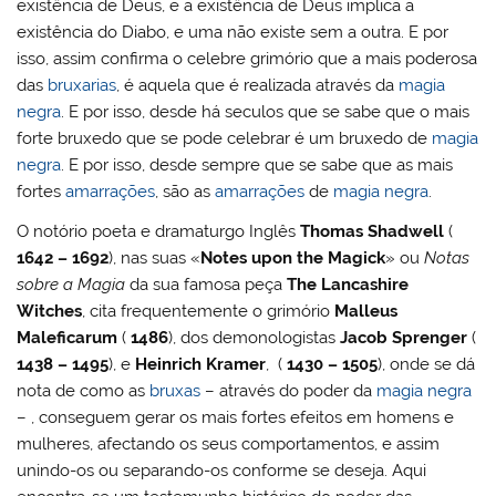
existência de Deus, e a existência de Deus implica a
existência do Diabo, e uma não existe sem a outra. E por
isso, assim confirma o celebre grimório que a mais poderosa
das
bruxarias
, é aquela que é realizada através da
magia
negra
. E por isso, desde há seculos que se sabe que o mais
forte bruxedo que se pode celebrar é um bruxedo de
magia
negra
. E por isso, desde sempre que se sabe que as mais
fortes
amarrações
, são as
amarrações
de
magia negra
.
O notório poeta e dramaturgo Inglês
Thomas Shadwell
(
1642 – 1692
), nas suas «
Notes upon the Magick
» ou
Notas
sobre a Magia
da sua famosa peça
The Lancashire
Witches
, cita frequentemente o grimório
Malleus
Maleficarum
(
1486
), dos demonologistas
Jacob Sprenger
(
1438 – 1495
), e
Heinrich Kramer
, (
1430 – 1505
), onde se dá
nota de como as
bruxas
– através do poder da
magia negra
– , conseguem gerar os mais fortes efeitos em homens e
mulheres, afectando os seus comportamentos, e assim
unindo-os ou separando-os conforme se deseja. Aqui