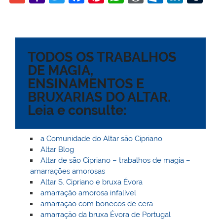
m
a
w
a
nt
h
or
ut
n
u
ai
h
itt
c
er
at
d
lo
k
m
l
o
er
e
e
s
Pr
o
e
bl
TODOS OS TRABALHOS
o
b
st
A
e
k.
dI
r
DE MAGIA,
M
o
p
ss
c
n
ENSINAMENTOS E
ai
o
p
o
BRUXARIAS DO ALTAR.
l
k
m
Leia e consulte:
a Comunidade do Altar são Cipriano
Altar Blog
Altar de são Cipriano – trabalhos de magia –
amarrações amorosas
Altar S. Cipriano e bruxa Évora
amarração amorosa infalível
amarração com bonecos de cera
amarração da bruxa Évora de Portugal