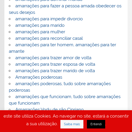
amarrações para fazer a pessoa amada obedecer os
seus desejos
amarrações para impedir divorcio
amarrações para marido
amarrações para mulher
amarrações para reconciliar casal
amarrações para ter homem, amarrações para ter
amante
amarrações para trazer amor de volta
amarrações para trazer esposa de volta
amarrações para trazer marido de volta
Amarrações poderosas
amarrações poderosas, tudo sobre amarrações
poderosas
amarrações que funcionam, tudo sobre amarrações
que funcionam
Amarrações Vodu de são Cipriano
este site utiliza Cookies. Ao navegar no site, estará a consentir
amarrações, amarraçao da garrafa de Eucaristia
Amarrações, amarraçao da pedra negra
a sua utilização.
.
.
Saiba mais
Entendi
amarrações, amarração da raiz de mandrágora