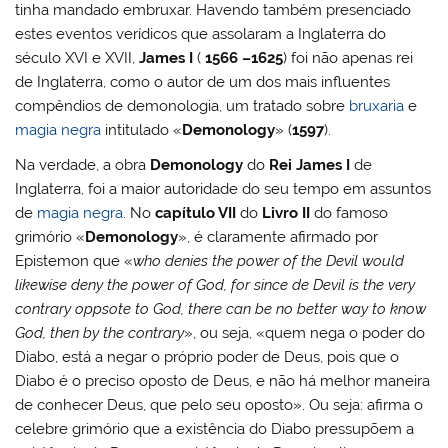
tinha mandado embruxar. Havendo também presenciado
estes eventos verídicos que assolaram a Inglaterra do
século XVI e XVII,
James I
(
1566 –1625
) foi não apenas rei
de Inglaterra, como o autor de um dos mais influentes
compêndios de demonologia, um tratado sobre
bruxaria
e
magia negra
intitulado «
Demonology
» (
1597
).
Na verdade, a obra
Demonology
do
Rei James I
de
Inglaterra, foi a maior autoridade do seu tempo em assuntos
de
magia negra
. No
capítulo VII
do
Livro II
do famoso
grimório «
Demonology
», é claramente afirmado por
Epistemon que «
who denies the power of the Devil would
likewise deny the power of God, for since de Devil is the very
contrary oppsote to God, there can be no better way to know
God, then by the contrary
», ou seja, «quem nega o poder do
Diabo, está a negar o próprio poder de Deus, pois que o
Diabo é o preciso oposto de Deus, e não há melhor maneira
de conhecer Deus, que pelo seu oposto». Ou seja: afirma o
celebre grimório que a existência do Diabo pressupõem a