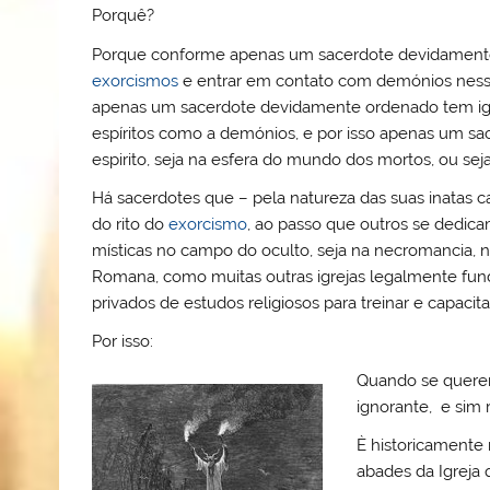
Porquê?
Porque conforme apenas um sacerdote devidamente or
exorcismos
e entrar em contato com demónios ness
apenas um sacerdote devidamente ordenado tem igua
espíritos como a demónios, e por isso apenas um s
espirito, seja na esfera do mundo dos mortos, ou se
Há sacerdotes que – pela natureza das suas inatas c
do rito do
exorcismo
, ao passo que outros se dedica
místicas no campo do oculto, seja na necromancia, 
Romana, como muitas outras igrejas legalmente fund
privados de estudos religiosos para treinar e capacita
Por isso:
Quando se quer
ignorante, e sim r
È historicamente
abades da Igreja 