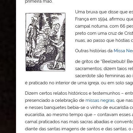
primeira mão.
Uma bruxa que disse que e
França em 1594, afirmou qu
campal noturna, com 66 pes
preto com uma cruz de Crist
nuas, ao passo que hóstias 
Outras histórias da
Missa Ne
de gritos de “Beelzebub! Be
sacramentos; dizem taios rel
sacerdote são femininas ao 
é praticado no interior de uma igreja, ou em solo s
Dizem certos relatos históricos e testemunhos – ent
presenciado a celebração de
missas negras
, que na
e nesses banquetes bebia-se o vinho de eucaristia
eucaristia, ao mesmo tempo que – contavam esses ant
carnal praticados nas mais sacras abadias e convent
diante das santas imagens de santos e das santas, 