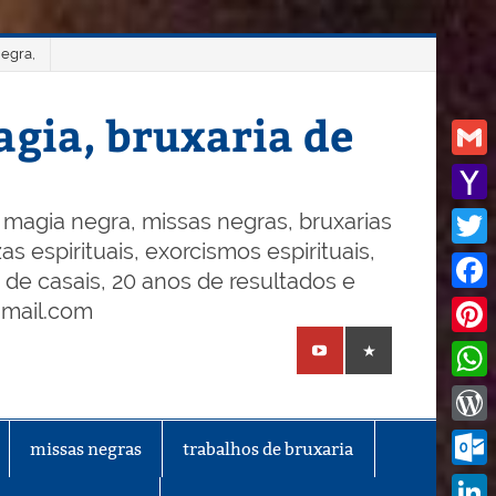
negra,
gia, bruxaria de
Gmail
Yaho
magia negra, missas negras, bruxarias
s espirituais, exorcismos espirituais,
Mail
Twitt
o de casais, 20 anos de resultados e
Face
gmail.com
Pinte
What
Word
missas negras
trabalhos de bruxaria
Outl