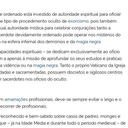
denado está investido de autoridade espiritual para oficiar
e tipo de procedimento oculto de
exorcismo
, pois também
l autoridade mística para celebrar conjurações tanto a
acerdote devidamente ordenado pode operar nos mistérios do
ja na esfera infernal dos demónios e da
magia negra
.
apacidades espirituais – se dedicam exclusivamente ao ofício
m a apenas á missão de aprofundar os seus estudos e praticas
na vidência ou na
magia negra
. Tanto o próprio Vaticano da Igreja
adas e sacramentadas, possuem discretos e sigilosos centros
r sacerdotes nos ofícios do oculto.
em
amarrações
profissionais, deve-se sempre evitar o leigo e o
ecorrer de profissionais.
 reconhecido e bem-sabido sobre casos de padres, monges e
que – já na Idade Média e durante todo o período medieval – de