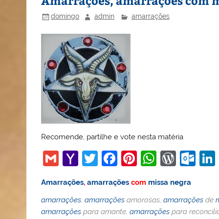
Amarrações, amarrações com m
domingo
admin
amarrações
Recomende, partilhe e vote nesta matéria
G
Y
T
F
Pi
W
W
O
m
a
w
a
nt
h
or
ut
Amarrações
,
amarrações
com
missa negra
ai
h
itt
c
er
at
d
lo
amarrações
,
amarrações
amorosas,
amarrações
de
l
o
er
e
e
s
Pr
o
amarrações
para amante,
amarrações
para reconcili