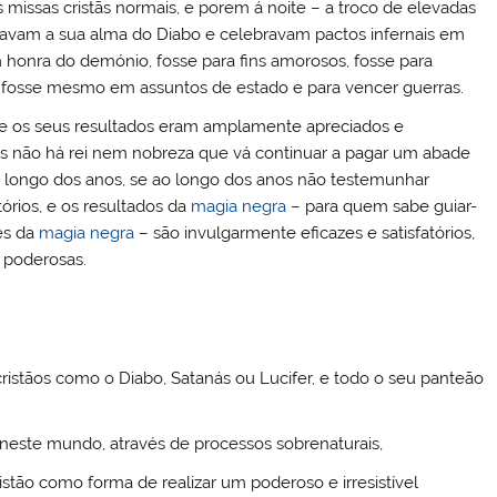
 missas cristãs normais, e porem á noite – a troco de elevadas
am a sua alma do Diabo e celebravam pactos infernais em
honra do demónio, fosse para fins amorosos, fosse para
, fosse mesmo em assuntos de estado e para vencer guerras.
ue os seus resultados eram amplamente apreciados e
is não há rei nem nobreza que vá continuar a pagar um abade
 longo dos anos, se ao longo dos anos não testemunhar
tórios, e os resultados da
magia negra
– para quem sabe guiar-
es da
magia negra
– são invulgarmente eficazes e satisfatórios,
poderosas.
ristãos como o Diabo, Satanás ou Lucifer, e todo o seu panteão
s neste mundo, através de processos sobrenaturais,
istão como forma de realizar um poderoso e irresistível