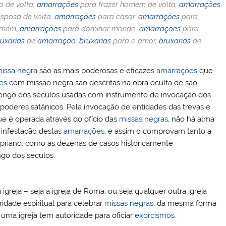
dI
r
o de volta,
amarrações
para trazer homem de volta,
amarrações
n
esposa de volta,
amarrações
para casar,
amarrações
para
omem,
amarrações
para dominar marido,
amarrações
para
ruxarias
de
amarração
,
bruxarias
para o amor,
bruxarias
de
issa negra
são as mais poderosas e eficazes
amarrações
que
es
com missão negra são descritas na obra oculta de são
 longo dos seculos usadas com instrumento de invocação dos
 poderes satânicos. Pela invocação de entidades das trevas e
ue é operada através do ofício das
missas negras
, não há alma
 infestação destas
amarrações
, e assim o comprovam tanto a
ipriano, como as dezenas de casos historicamente
go dos seculos.
eja – seja a igreja de Roma, ou seja qualquer outra igreja
idade espiritual para celebrar
missas negras
, da mesma forma
ma igreja tem autoridade para oficiar
exorcismos
.