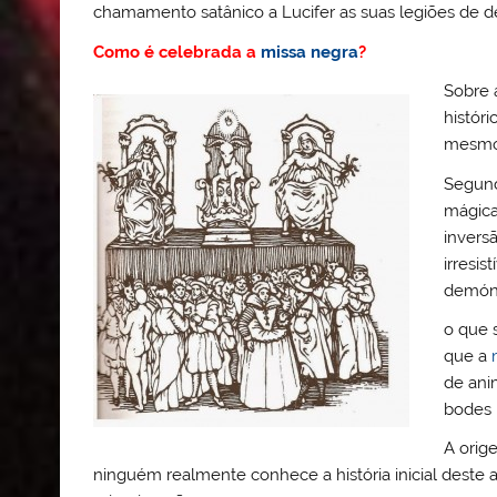
chamamento satânico a Lucifer as suas legiões de d
Como é celebrada a
missa negra
?
Sobre 
histór
mesmo 
Segund
mágica
invers
irresis
demóni
o que 
que a
de ani
bodes 
A orig
ninguém realmente conhece a história inicial deste 