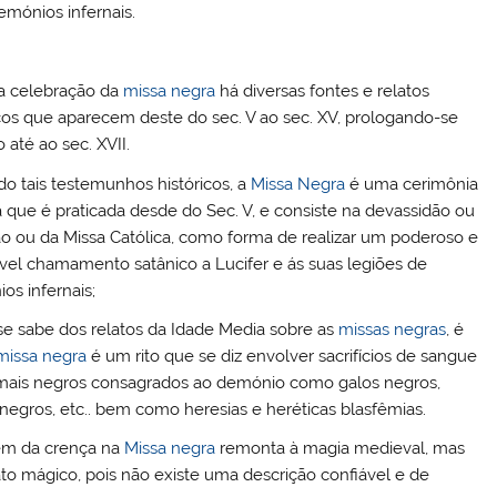
emónios infernais.
a celebração da
missa negra
há diversas fontes e relatos
icos que aparecem deste do sec. V ao sec. XV, prologando-se
até ao sec. XVII.
o tais testemunhos históricos, a
Missa Negra
é uma cerimônia
 que é praticada desde do Sec. V, e consiste na devassidão ou
ão ou da Missa Católica, como forma de realizar um poderoso e
tível chamamento satânico a Lucifer e ás suas legiões de
os infernais;
se sabe dos relatos da Idade Media sobre as
missas negras
, é
missa negra
é um rito que se diz envolver sacrifícios de sangue
mais negros consagrados ao demónio como galos negros,
negros, etc.. bem como heresias e heréticas blasfêmias.
em da crença na
Missa negra
remonta à magia medieval, mas
ato mágico, pois não existe uma descrição confiável e de