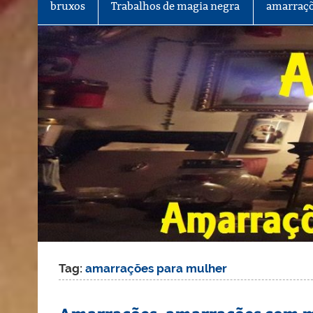
bruxos
Trabalhos de magia negra
amarraçõ
Tag:
amarrações para mulher