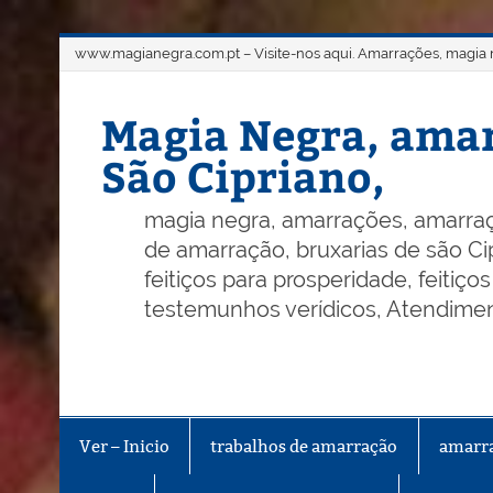
Skip
www.magianegra.com.pt – Visite-nos aqui. Amarrações, magia ne
to
content
Magia Negra, amar
São Cipriano,
magia negra, amarrações, amarraç
de amarração, bruxarias de são Cip
feitiços para prosperidade, feitiç
testemunhos verídicos, Atendiment
Ver – Inicio
trabalhos de amarração
amarr