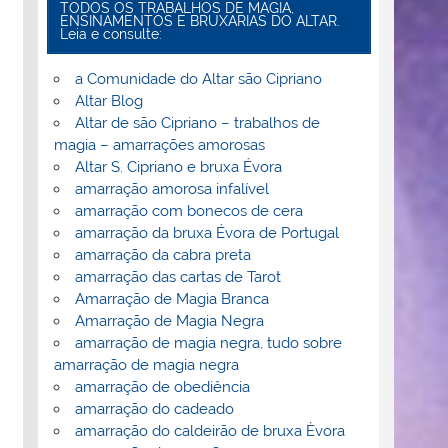
TODOS OS TRABALHOS DE MAGIA,
ENSINAMENTOS E BRUXARIAS DO ALTAR.
Leia e consulte:
a Comunidade do Altar são Cipriano
Altar Blog
Altar de são Cipriano – trabalhos de
magia – amarrações amorosas
Altar S. Cipriano e bruxa Évora
amarração amorosa infalível
amarração com bonecos de cera
amarração da bruxa Évora de Portugal
amarração da cabra preta
amarração das cartas de Tarot
Amarração de Magia Branca
Amarração de Magia Negra
amarração de magia negra, tudo sobre
amarração de magia negra
amarração de obediência
amarração do cadeado
amarração do caldeirão de bruxa Èvora