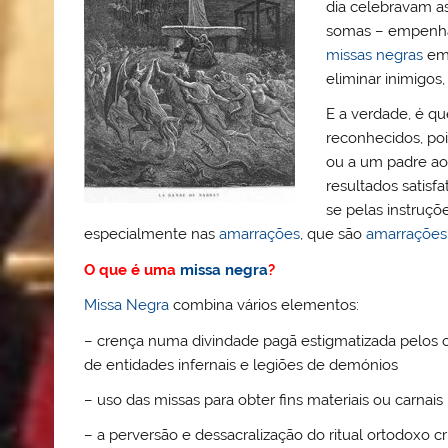
dia celebravam as
somas – empenhav
missas negras
em 
eliminar inimigos
E a verdade, é q
reconhecidos, po
ou a um padre ao
resultados satisfa
se pelas instruçõ
especialmente nas
amarrações
, que são
amarrações
O que é uma
missa negra
?
Missa Negra
combina vários elementos:
– crença numa divindade pagã estigmatizada pelos c
de entidades infernais e legiões de demónios
– uso das missas para obter fins materiais ou carnai
– a perversão e dessacralização do ritual ortodoxo cr