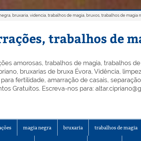
gra, bruxaria, videncia, trabalhos de magia, bruxos, trabalhos de magia 
rações, trabalhos de ma
ões amorosas, trabalhos de magia, trabalhos de 
riano, bruxarias de bruxa Évora, Vidência, limpeza
os para fertilidade, amarração de casais, separaçã
os Gratuitos. Escreva-nos para: altar.cipriano@
ações
magia negra
bruxaria
trabalhos de magia