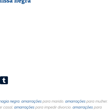
issa negra
Li
T
n
u
k
m
magia negra
,
amarrações
para marido,
amarrações
para mulher,
e
bl
ar casal,
amarrações
para impedir divorcio,
amarrações
para