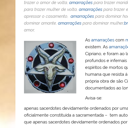
o
b
st
A
e
k.
trazer o amor de volta,
amarrações
para trazer marid
M
o
p
ss
c
para trazer mulher de volta,
amarrações
para trazer 
apressar o casamento,
amarrações
para dominar h
ai
o
p
o
dominar amante,
amarrações
para dominar mulher,
b
l
k
m
amor,
As
amarrações
com
m
existem. As
amarraçõ
Cipriano, e foram ao
profundos e infernais
espíritos de mortos q
humana que resista á
própria obra de são C
documentados ao lon
Avisa-se:
apenas sacerdotes devidamente ordenados por uma igr
oficialmente constituída a sacramentada – tem autor
que apenas sacerdotes devidamente ordenados por u