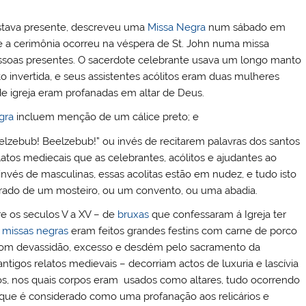
stava presente, descreveu uma
Missa Negra
num sábado em
e a cerimônia ocorreu na véspera de St. John numa missa
soas presentes. O sacerdote celebrante usava um longo manto
o invertida, e seus assistentes acólitos eram duas mulheres
de igreja eram profanadas em altar de Deus.
gra
incluem menção de um cálice preto; e
elzebub! Beelzebub!” ou invés de recitarem palavras dos santos
atos mediecais que as celebrantes, acólitos e ajudantes ao
invés de masculinas, essas acolitas estão em nudez, e tudo isto
agrado de um mosteiro, ou um convento, ou uma abadia.
re os seculos V a XV – de
bruxas
que confessaram á Igreja ter
s
missas negras
eram feitos grandes festins com carne de porco
 com devassidão, excesso e desdém pelo sacramento da
igos relatos medievais – decorriam actos de luxuria e lascívia
os, nos quais corpos eram usados ​​como altares, tudo ocorrendo
o que é considerado como uma profanação aos relicários e