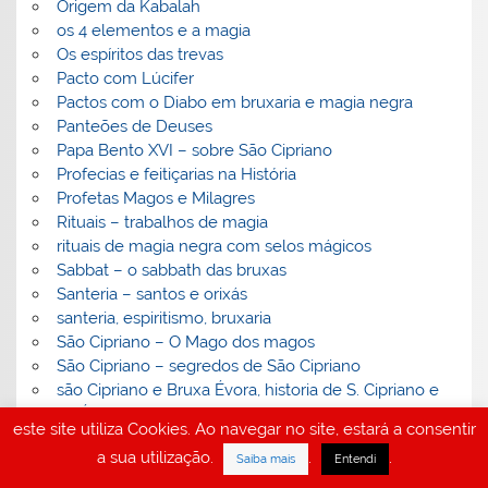
Origem da Kabalah
os 4 elementos e a magia
Os espíritos das trevas
Pacto com Lúcifer
Pactos com o Diabo em bruxaria e magia negra
Panteões de Deuses
Papa Bento XVI – sobre São Cipriano
Profecias e feitiçarias na História
Profetas Magos e Milagres
Rituais – trabalhos de magia
rituais de magia negra com selos mágicos
Sabbat – o sabbath das bruxas
Santeria – santos e orixás
santeria, espiritismo, bruxaria
São Cipriano – O Mago dos magos
São Cipriano – segredos de São Cipriano
são Cipriano e Bruxa Évora, historia de S. Cipriano e
bruxa Évora
este site utiliza Cookies. Ao navegar no site, estará a consentir
simpatias de amor gratuitas
a sua utilização.
.
.
sintomas de amarração amorosa
Saiba mais
Entendi
Teosofia- Teomancia- Kabalah-Gematria