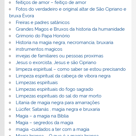
feitiços de amor – feitiço de amor
Fotos do verdadeiro e original altar de São Cipriano e
bruxa Èvora
Freiras e padres satânicos
Grandes Magos e Bruxos da historia da humanidade
Grimorio do Papa Honório
Historia na magia negra, necromancia, bruxaria
instrumentos magicos
invejas de familiares ou pessoas proximas
Jesus o exorcista, Jesus e são Cipriano
limpeza espiritual – como saber se estou precisando
Limpeza espiritual da cabeça de víbora negra
Limpezas espirituais
Limpezas espirituais do fogo sagrado
Limpezas espirituais do sal do mar morto
Litania de magia negra para amarrações
Lúcifer, Satanás , magia negra e bruxaria
Magia – a magia na Bíblia
Magia – segredos da magia
magia -cuidados a ter com a magia
Magia branca – O que é a magia branca