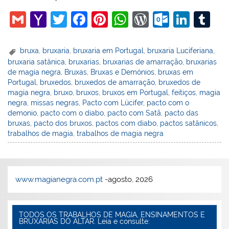
G
Y
T
F
Pi
W
W
O
Li
T
m
a
w
a
nt
h
or
ut
n
u
ai
h
itt
c
er
at
d
lo
k
m
bruxa
,
bruxaria
,
bruxaria em Portugal
,
bruxaria Luciferiana
,
bruxaria satânica
,
bruxarias
,
bruxarias de amarração
,
bruxarias
l
o
er
e
e
s
Pr
o
e
bl
de magia negra
,
Bruxas
,
Bruxas e Demónios
,
bruxas em
o
b
st
A
e
k.
dI
r
Portugal
,
bruxedos
,
bruxedos de amarração
,
bruxedos de
magia negra
,
bruxo
,
bruxos
,
bruxos em Portugal
,
feitiços
,
magia
M
o
p
ss
c
n
negra
,
missas negras
,
Pacto com Lúcifer
,
pacto com o
ai
o
p
o
demonio
,
pacto com o diabo
,
pacto com Satã
,
pacto das
bruxas
,
pacto dos bruxos
,
pactos com diabo
,
pactos satânicos
,
l
k
m
trabalhos de magia
,
trabalhos de magia negra
www.magianegra.com.pt
-agosto, 2026
TODOS OS TRABALHOS DE MAGIA, ENSINAMENTOS E
BRUXARIAS DO ALTAR. Leia e consulte: