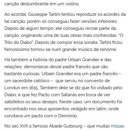
canção deslumbrante em um violino.
Ao acordar, Giuseppe Tartini tentou reproduzir os acordes da
tal canção, porém só conseguiu fazer versões inferiores.
Depois de algum tempo, ele conseguiu recriar parte da
canção, originando uma de suas obras mais conhecidas: “O
Trilo do Diabo”. Depois de compor essa sonata, Tartini ficou
famosíssimo tornou-se num grande músico de renome.
Há também a história do padre Urbain Grandier e das
relações demoníacas desse padre francês que são
bastante curiosas. Urbain Grandier era um padre francês –
um sacerdote católico – que serviu no convento de
Londun em 1615. Também dele se diz que foi visitado pelo
Diabo, e que fez Pacto com Satanás em troca de ver
satisfeitos os seus desejos. Neste caso, um documento foi
encontrado nos seus aposentos, redigido em latim, onde
constava um pacto com o Demônio.
No sec XVII o famoso Abade Guibourg – que muitas
missas