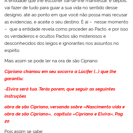
A entidade que lhe escolher vai-se-lhe manifestar, e depois
vai fazer de tudo para guiar a sua vida no sentido desse
desígnio, até ao ponto em que você não possa mais recusar
as evidencias, e aceite o seu destino. È aí – nesse momento
– que a entidade revela como proceder ao Pacto, e por isso
os verdadeiros e ocultos Pactos são misteriosos e
desconhecidos dos leigos e ignorantes nos assuntos no
espirito.
Mais assim se pode ler na ora de são Cipriano:
Cipriano chamou em seu socorro a Lúcifer (…) que lhe
garantiu:
-Elvira será tua. Terás porem, que seguir as seguintes
instruções
obra de são Cipriano, versando sobre «Nascimento vida e
obra de são Cipriano», capitulo «Cipriano e Elvira», Pag
20
Pois assim se sabe: