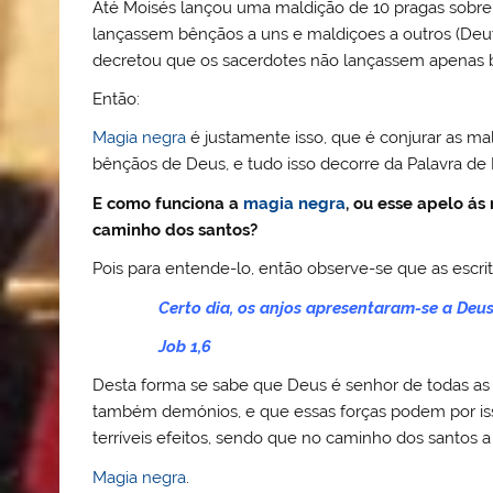
Até Moisés lançou uma maldição de 10 pragas sobre
lançassem bênçãos a uns e maldiçoes a outros (De
decretou que os sacerdotes não lançassem apenas
Então:
Magia negra
é justamente isso, que é conjurar as ma
bênçãos de Deus, e tudo isso decorre da Palavra de
E como funciona a
magia negra
, ou esse apelo á
caminho dos santos?
Pois para entende-lo, então observe-se que as escri
Certo dia, os anjos apresentaram-se a Deus
Job 1,6
Desta forma se sabe que Deus é senhor de todas as 
também demónios, e que essas forças podem por i
terríveis efeitos, sendo que no caminho dos santos a
Magia negra
.