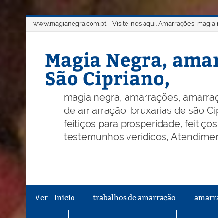
Skip
www.magianegra.com.pt – Visite-nos aqui. Amarrações, magia ne
to
content
Magia Negra, amar
São Cipriano,
magia negra, amarrações, amarraç
de amarração, bruxarias de são Cip
feitiços para prosperidade, feitiç
testemunhos verídicos, Atendiment
Ver – Inicio
trabalhos de amarração
amarr