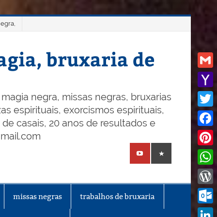
negra,
gia, bruxaria de
Gmail
Yaho
magia negra, missas negras, bruxarias
s espirituais, exorcismos espirituais,
Mail
Twitt
o de casais, 20 anos de resultados e
Face
gmail.com
Pinte
What
Word
missas negras
trabalhos de bruxaria
Outl