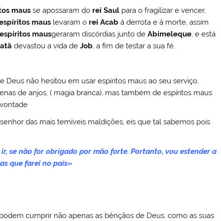
itos maus
se apossaram do
rei Saul
para o fragilizar e vencer,
espíritos maus
levaram o
rei Acab
á derrota e á morte, assim
espíritos maus
geraram discórdias junto de
Abimeleque
, e está
atã
devastou a vida de
Job
, a fim de testar a sua fé.
e Deus não hesitou em usar espíritos maus ao seu serviço,
enas de anjos, ( magia branca), mas também de espíritos maus
a vontade
nhor das mais temíveis maldições, eis que tal sabemos pois
 ir, se não for obrigado por mão forte. Portanto, vou estender a
as que farei no país»
 e podem cumprir não apenas as bênçãos de Deus, como as suas