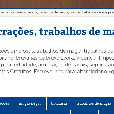
gra, bruxaria, videncia, trabalhos de magia, bruxos, trabalhos de magia 
rações, trabalhos de ma
ões amorosas, trabalhos de magia, trabalhos de 
riano, bruxarias de bruxa Évora, Vidência, limpeza
os para fertilidade, amarração de casais, separaçã
os Gratuitos. Escreva-nos para: altar.cipriano@
ações
magia negra
bruxaria
trabalhos de magia