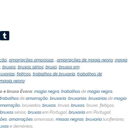
Li
T
n
u
k
m
ção
,
amarrações amorosas
,
amarrações de magia negra
,
magia
e
bl
s
,
bruxos
,
bruxos sérios
,
bruxo
,
bruxos em
dI
r
ruxarias
,
feitiços
,
trabalhos de bruxaria
,
trabalhos de
n
 magia negra
no e bruxa Èvora:
magia negra
,
trabalhos
de
magia negra
,
trabalhos
de
amarração
,
bruxaria
,
bruxarias
,
bruxarias
de
magia
amarração
, bruxedos,
bruxas
, bruxa,
bruxos
, bruxo, feitiços,
bruxos
sérios,
bruxas
em Portugal,
bruxaria
em Portugal,
ões
,
amarrações
amorosas,
missas negras
,
bruxaria
luciferiana,
uxas
e demónios,