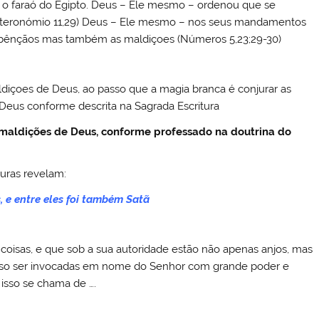
 o faraó do Egipto. Deus – Ele mesmo – ordenou que se
uteronómio 11,29) Deus – Ele mesmo – nos seus mandamentos
 bênçãos mas também as maldiçoes (Números 5,23;29-30)
ldiçoes de Deus, ao passo que a magia branca é conjurar as
 Deus conforme descrita na Sagrada Escritura
s maldições de Deus, conforme professado na doutrina do
turas revelam:
, e entre eles foi também Satã
coisas, e que sob a sua autoridade estão não apenas anjos, mas
sso ser invocadas em nome do Senhor com grande poder e
 isso se chama de ….