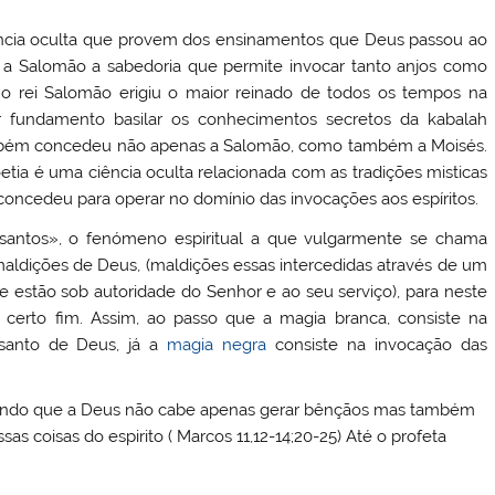
cia oculta que provem dos ensinamentos que Deus passou ao
 a Salomão a sabedoria que permite invocar tanto anjos como
 o rei Salomão erigiu o maior reinado de todos os tempos na
r fundamento basilar os conhecimentos secretos da kabalah
mbém concedeu não apenas a Salomão, como também a Moisés.
tia é uma ciência oculta relacionada com as tradições misticas
oncedeu para operar no domínio das invocações aos espíritos.
s santos», o fenómeno espiritual a que vulgarmente se chama
aldições de Deus, (maldições essas intercedidas através de um
e estão sob autoridade do Senhor e ao seu serviço), para neste
erto fim. Assim, ao passo que a magia branca, consiste na
santo de Deus, já a
magia negra
consiste na invocação das
rando que a Deus não cabe apenas gerar bênçãos mas também
s coisas do espirito ( Marcos 11,12-14;20-25) Até o profeta