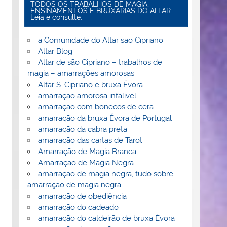
TODOS OS TRABALHOS DE MAGIA,
ENSINAMENTOS E BRUXARIAS DO ALTAR.
Leia e consulte:
a Comunidade do Altar são Cipriano
Altar Blog
Altar de são Cipriano – trabalhos de
magia – amarrações amorosas
Altar S. Cipriano e bruxa Évora
amarração amorosa infalível
amarração com bonecos de cera
amarração da bruxa Évora de Portugal
amarração da cabra preta
amarração das cartas de Tarot
Amarração de Magia Branca
Amarração de Magia Negra
amarração de magia negra, tudo sobre
amarração de magia negra
amarração de obediência
amarração do cadeado
amarração do caldeirão de bruxa Èvora