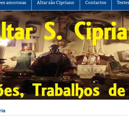
es amorosas
Altar são Cipriano
Contactos
Teste
ria