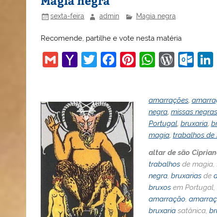
Magia negra
sexta-feira
admin
Magia negra
Recomende, partilhe e vote nesta matéria
G
Y
T
F
Pi
W
W
O
m
a
w
a
nt
h
or
ut
ai
h
itt
c
er
at
d
lo
amarrações
,
amarra
l
o
er
e
e
s
Pr
o
negra
,
missas negra
o
b
st
A
e
k.
Portugal
,
bruxaria
,
b
M
o
p
ss
c
magia
,
trabalhos de
ai
o
p
o
altar de são Cipria
l
k
m
trabalhos
de magia,
negra
,
bruxarias
de
bruxos
em Portugal,
amarração
,
amarraç
bruxaria
satânica,
br