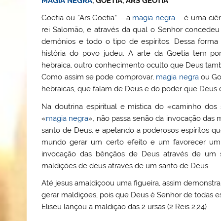
MAGIA NEGRA
, GOETIA, ARS GEOTIA
Goetia ou “Ars Goetia” – a
magia negra
– é uma ciên
rei Salomão, e através da qual o Senhor concedeu
demónios e todo o tipo de espíritos. Dessa forma
história do povo judeu. A arte da Goetia tem po
hebraica, outro conhecimento oculto que Deus ta
Como assim se pode comprovar,
magia negra
ou Goe
hebraicas, que falam de Deus e do poder que Deus c
Na doutrina espiritual e mística do «caminho do
«
magia negra
», não passa senão da invocação das m
santo de Deus, e apelando a poderosos espíritos qu
mundo gerar um certo efeito e um favorecer um c
invocação das bênçãos de Deus através de um 
maldições de deus através de um santo de Deus.
Até jesus amaldiçoou uma figueira, assim demonst
gerar maldiçoes, pois que Deus é Senhor de todas essa
Eliseu lançou a maldição das 2 ursas (2 Reis 2,24)