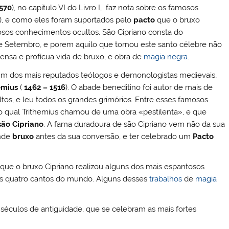
570
), no capitulo VI do Livro I, faz nota sobre os famosos
), e como eles foram suportados pelo
pacto
que o bruxo
osos conhecimentos ocultos. São Cipriano consta do
de Setembro, e porem aquilo que tornou este santo célebre não
xtensa e profícua vida de bruxo, e obra de
magia negra
.
 um dos mais reputados teólogos e demonologistas medievais,
emius
(
1462 – 1516
). O abade beneditino foi autor de mais de
ltos, e leu todos os grandes grimórios. Entre esses famosos
ao qual Trithemius chamou de uma obra «pestilenta», e que
são Cipriano
. A fama duradoura de são Cipriano vem não da sua
ande
bruxo
antes da sua conversão, e ter celebrado um
Pacto
, que o bruxo Cipriano realizou alguns dos mais espantosos
los quatro cantos do mundo. Alguns desses
trabalhos
de
magia
éculos de antiguidade, que se celebram as mais fortes