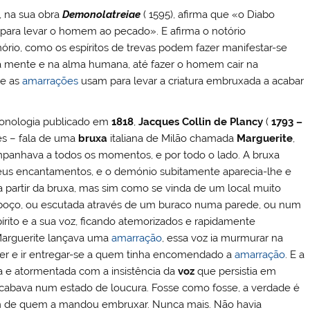
), na sua obra
Demonolatreiae
( 1595), afirma que «o Diabo
s, para levar o homem ao pecado». E afirma o notório
ório, como os espíritos de trevas podem fazer manifestar-se
 mente e na alma humana, até fazer o homem cair na
ue as
amarrações
usam para levar a criatura embruxada a acabar
monologia publicado em
1818
,
Jacques Collin de Plancy
(
1793 –
ês – fala de uma
bruxa
italiana de Milão chamada
Marguerite
,
mpanhava a todos os momentos, e por todo o lado. A bruxa
 seus encantamentos, e o demónio subitamente aparecia-lhe e
 a partir da bruxa, mas sim como se vinda de um local muito
 poço, ou escutada através de um buraco numa parede, ou num
írito e a sua voz, ficando atemorizados e rapidamente
 Marguerite lançava uma
amarração
, essa voz ia murmurar na
er e ir entregar-se a quem tinha encomendado a
amarração
. E a
da e atormentada com a insistência da
voz
que persistia em
cabava num estado de loucura. Fosse como fosse, a verdade é
nem de quem a mandou embruxar. Nunca mais. Não havia