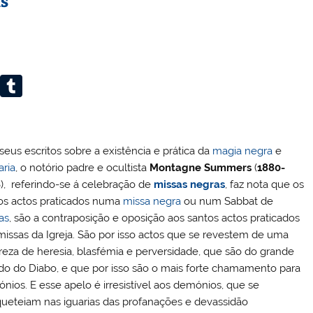
is
Li
T
n
u
k
m
s
e
bl
seus escritos sobre a existência e prática da
magia negra
e
aria
, o notório padre e ocultista
Montagne Summers
(
1880-
dI
r
8
), referindo-se á celebração de
missas negras
, faz nota que os
n
os actos praticados numa
missa negra
ou num Sabbat de
as
, são a contraposição e oposição aos santos actos praticados
missas da Igreja. São por isso actos que se revestem de uma
reza de heresia, blasfémia e perversidade, que são do grande
do do Diabo, e que por isso são o mais forte chamamento para
nios. E esse apelo é irresistível aos demónios, que se
ueteiam nas iguarias das profanações e devassidão