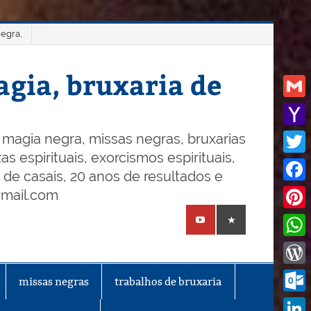
negra,
gia, bruxaria de
Gmail
Yaho
magia negra, missas negras, bruxarias
s espirituais, exorcismos espirituais,
Mail
Twitt
o de casais, 20 anos de resultados e
Face
gmail.com
Pinte
What
Word
missas negras
trabalhos de bruxaria
Outl