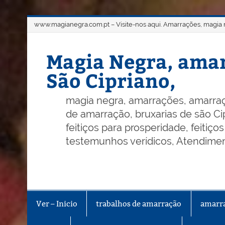
Skip
www.magianegra.com.pt – Visite-nos aqui. Amarrações, magia ne
to
content
Magia Negra, amar
São Cipriano,
magia negra, amarrações, amarraç
de amarração, bruxarias de são Cip
feitiços para prosperidade, feitiç
testemunhos verídicos, Atendiment
Ver – Inicio
trabalhos de amarração
amarr