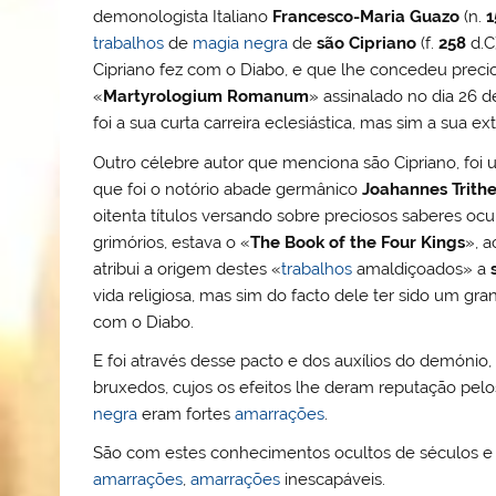
demonologista Italiano
Francesco-Maria Guazo
(n.
1
trabalhos
de
magia negra
de
são Cipriano
(f.
258
d.C
Cipriano fez com o Diabo, e que lhe concedeu preci
«
Martyrologium Romanum
» assinalado no dia 26 
foi a sua curta carreira eclesiástica, mas sim a sua e
Outro célebre autor que menciona são Cipriano, foi
que foi o notório abade germânico
Joahannes Trith
oitenta títulos versando sobre preciosos saberes ocu
grimórios, estava o «
The Book of the Four Kings
», 
atribui a origem destes «
trabalhos
amaldiçoados» a
vida religiosa, mas sim do facto dele ter sido um gr
com o Diabo.
E foi através desse pacto e dos auxílios do demónio
bruxedos, cujos os efeitos lhe deram reputação pe
negra
eram fortes
amarrações
.
São com estes conhecimentos ocultos de séculos e s
amarrações
,
amarrações
inescapáveis.