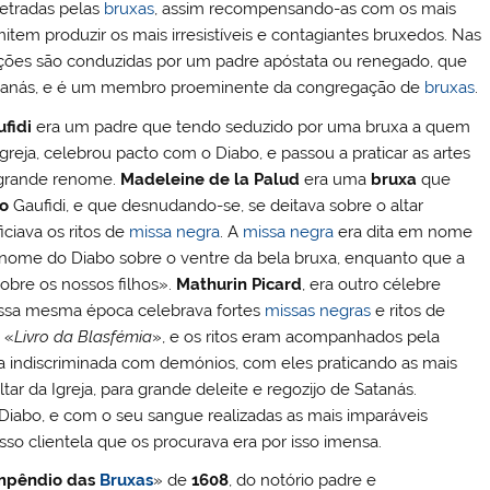
etradas pelas
bruxas
, assim recompensando-as com os mais
item produzir os mais irresistíveis e contagiantes bruxedos. Nas
ações são conduzidas por um padre apóstata ou renegado, que
 Satanás, e é um membro proeminente da congregação de
bruxas
.
fidi
era um padre que tendo seduzido por uma bruxa a quem
greja, celebrou pacto com o Diabo, e passou a praticar as artes
 grande renome.
Madeleine de la Palud
era uma
bruxa
que
co
Gaufidi, e que desnudando-se, se deitava sobre o altar
iciava os ritos de
missa negra
. A
missa negra
era dita em nome
 nome do Diabo sobre o ventre da bela bruxa, enquanto que a
obre os nossos filhos».
Mathurin Picard
, era outro célebre
essa mesma época celebrava fortes
missas negras
e ritos de
 «
Livro da Blasfémia
», e os ritos eram acompanhados pela
la indiscriminada com demónios, com eles praticando as mais
ar da Igreja, para grande deleite e regozijo de Satanás.
 Diabo, e com o seu sangue realizadas as mais imparáveis
isso clientela que os procurava era por isso imensa.
mpêndio das
Bruxas
» de
1608
, do notório padre e