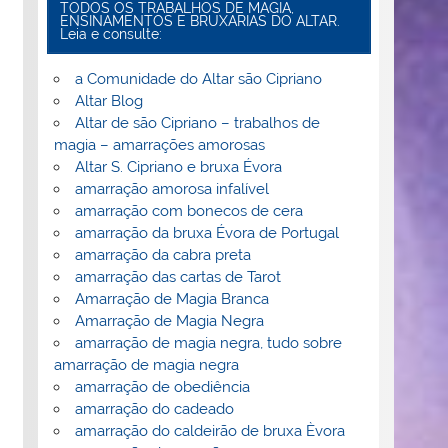
TODOS OS TRABALHOS DE MAGIA,
ENSINAMENTOS E BRUXARIAS DO ALTAR.
Leia e consulte:
a Comunidade do Altar são Cipriano
Altar Blog
Altar de são Cipriano – trabalhos de
magia – amarrações amorosas
Altar S. Cipriano e bruxa Évora
amarração amorosa infalível
amarração com bonecos de cera
amarração da bruxa Évora de Portugal
amarração da cabra preta
amarração das cartas de Tarot
Amarração de Magia Branca
Amarração de Magia Negra
amarração de magia negra, tudo sobre
amarração de magia negra
amarração de obediência
amarração do cadeado
amarração do caldeirão de bruxa Èvora