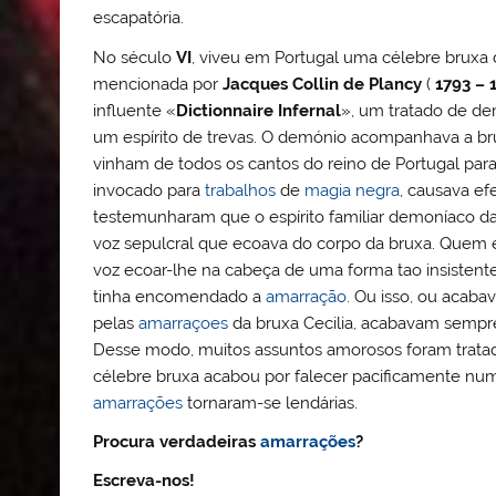
escapatória.
No século
VI
, viveu em Portugal uma célebre bruxa 
mencionada por
Jacques Collin de Plancy
(
1793 – 
influente «
Dictionnaire Infernal
», um tratado de d
um espírito de trevas. O demónio acompanhava a br
vinham de todos os cantos do reino de Portugal par
invocado para
trabalhos
de
magia negra
, causava ef
testemunharam que o espírito familiar demoníaco da
voz sepulcral que ecoava do corpo da bruxa. Quem
voz ecoar-lhe na cabeça de uma forma tao insistente
tinha encomendado a
amarração
. Ou isso, ou acab
pelas
amarraçoes
da bruxa Cecilia, acabavam sempre
Desse modo, muitos assuntos amorosos foram trata
célebre bruxa acabou por falecer pacificamente num
amarrações
tornaram-se lendárias.
Procura verdadeiras
amarrações
?
Escreva-nos!