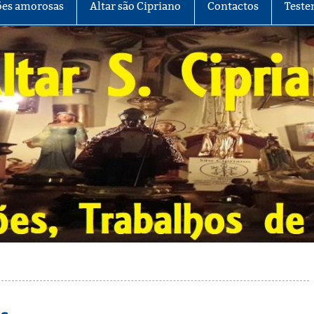
es amorosas
Altar são Cipriano
Contactos
Teste