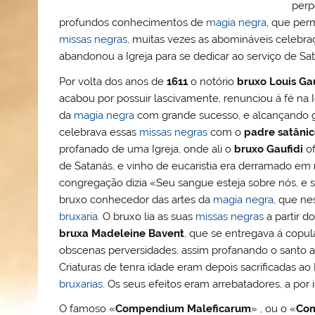
perp
profundos conhecimentos de
magia negra
, que perm
missas negras
, muitas vezes as abomináveis celebr
abandonou a Igreja para se dedicar ao serviço de
Por volta dos anos de
1611
o notório
bruxo Louis Gau
acabou por possuir lascivamente, renunciou á fé na I
da
magia negra
com grande sucesso, e alcançando
celebrava essas
missas negras
com o
padre satâni
profanado de uma Igreja, onde ali o
bruxo Gaufidi
of
de Satanás, e vinho de eucaristia era derramado em
congregação dizia «Seu sangue esteja sobre nós, e s
bruxo conhecedor das artes da
magia negra
, que n
bruxaria
. O bruxo lia as suas
missas negras
a partir do
bruxa Madeleine Bavent
, que se entregava á copu
obscenas perversidades, assim profanando o santo alt
Criaturas de tenra idade eram depois sacrificadas ao
bruxarias
. Os seus efeitos eram arrebatadores, a por 
O famoso «
Compendium Maleficarum
» , ou o «
Co