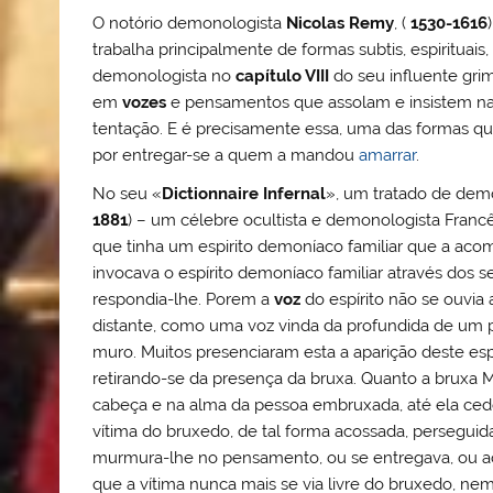
O notório demonologista
Nicolas Remy
, (
1530-1616
trabalha principalmente de formas subtis, espirituai
demonologista no
capítulo VIII
do seu influente grim
em
vozes
e pensamentos que assolam e insistem na
tentação. E é precisamente essa, uma das formas q
por entregar-se a quem a mandou
amarrar
.
No seu «
Dictionnaire Infernal
», um tratado de de
1881
) – um célebre ocultista e demonologista Franc
que tinha um espirito demoníaco familiar que a aco
invocava o espírito demoníaco familiar através dos
respondia-lhe. Porem a
voz
do espírito não se ouvia
distante, como uma voz vinda da profundida de um
muro. Muitos presenciaram esta a aparição deste esp
retirando-se da presença da bruxa. Quanto a bruxa
cabeça e na alma da pessoa embruxada, até ela ced
vítima do bruxedo, de tal forma acossada, persegui
murmura-lhe no pensamento, ou se entregava, ou a
que a vítima nunca mais se via livre do bruxedo, 