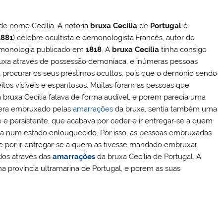
de nome Cecília. A notória
bruxa Cecília
de
Portugal
é
1881
) célebre ocultista e demonologista Francês, autor do
emonologia publicado em
1818
. A
bruxa Cecília
tinha consigo
uxa através de possessão demoníaca, e inúmeras pessoas
a procurar os seus préstimos ocultos, pois que o demónio sendo
eitos visíveis e espantosos. Muitas foram as pessoas que
 bruxa Cecília falava de forma audível, e porem parecia uma
 era embruxado pelas
amarrações
da bruxa, sentia também uma
 e persistente, que acabava por ceder e ir entregar-se a quem
ava num estado enlouquecido. Por isso, as pessoas embruxadas
 por ir entregar-se a quem as tivesse mandado embruxar.
dos através das
amarrações
da bruxa Cecília de Portugal. A
a província ultramarina de Portugal, e porem as suas