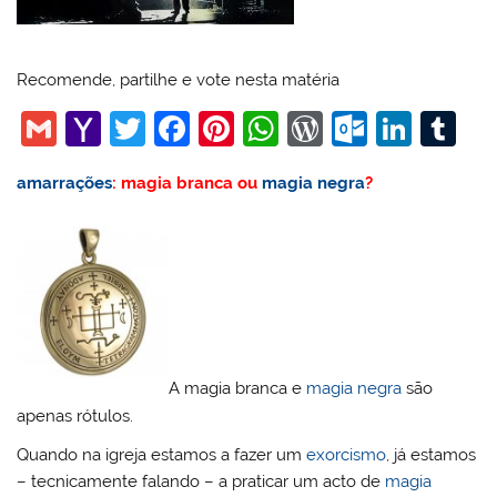
Recomende, partilhe e vote nesta matéria
G
Y
T
F
Pi
W
W
O
Li
T
m
a
w
a
nt
h
or
ut
n
u
amarrações
: magia branca ou
magia negra
?
ai
h
itt
c
er
at
d
lo
k
m
l
o
er
e
e
s
Pr
o
e
bl
o
b
st
A
e
k.
dI
r
M
o
p
ss
c
n
ai
o
p
o
l
k
m
A magia branca e
magia negra
são
apenas rótulos.
Quando na igreja estamos a fazer um
exorcismo
, já estamos
– tecnicamente falando – a praticar um acto de
magia