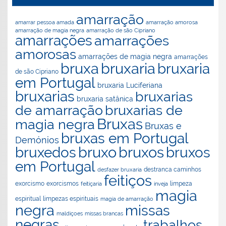
amarração
amarração amorosa
amarrar pessoa amada
amarração de magia negra
amarração de são Cipriano
amarrações
amarrações
amorosas
amarrações de magia negra
amarrações
bruxaria
bruxa
bruxaria
de são Cipriano
em Portugal
bruxaria Luciferiana
bruxarias
bruxarias
bruxaria satânica
de amarração
bruxarias de
Bruxas
magia negra
Bruxas e
bruxas em Portugal
Demónios
bruxo
bruxos
bruxedos
bruxos
em Portugal
destranca caminhos
desfazer bruxaria
feitiços
exorcismos
exorcismo
feitiçaria
inveja
limpeza
magia
espiritual
limpezas espirituais
magia de amarração
negra
missas
maldiçoes
missas brancas
negras
trabalhos