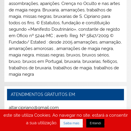
assombrações, aparições. Crença no Oculto e nas artes
de magia negra. Bruxaria, amarrações, trabalhos de
magia, missas negras, bruxarias de S. Cipriano para
todos os fins. © Estatutos, fundação e constituição
segundo «Manifesto Doutrinário», constante de registo
em Oficio nº 5244-MC ; averb. Reg. Nº 5847/2009 ©
Fundado/ Estated : desde 2005 amarrações, amarração,
amarrações amorosas , amarrações de magia negra,
magia negra, missas negras, bruxos, bruxos sérios,
bruxo, bruxos em Portugal, bruxaria, bruxarias, feitiços,
trabalhos de bruxaria, trabalhos de magia, trabalhos de
magia negra
ATENDIMENTOS GRATUITOS EM:
altar.cipriano@gmail.com
este site utiliza Cookies. Ao navegar no site, estará a consentir
a sua utilização.
.
.
Saiba mais
Entendi
Veja tudo sobre amarrações