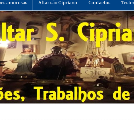
es amorosas
Altar são Cipriano
Contactos
Teste