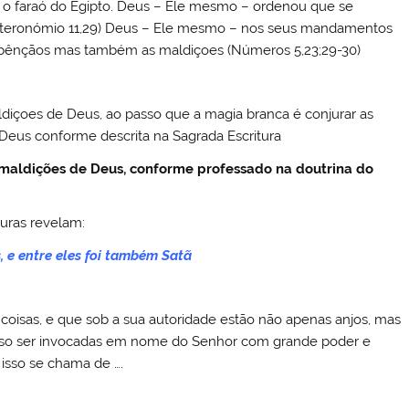
 o faraó do Egipto. Deus – Ele mesmo – ordenou que se
uteronómio 11,29) Deus – Ele mesmo – nos seus mandamentos
 bênçãos mas também as maldiçoes (Números 5,23;29-30)
ldiçoes de Deus, ao passo que a magia branca é conjurar as
 Deus conforme descrita na Sagrada Escritura
s maldições de Deus, conforme professado na doutrina do
turas revelam:
, e entre eles foi também Satã
coisas, e que sob a sua autoridade estão não apenas anjos, mas
sso ser invocadas em nome do Senhor com grande poder e
 isso se chama de ….