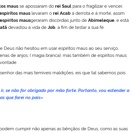
itos maus
se apossaram do
rei Saul
para o fragilizar e vencer,
espíritos maus
levaram o
rei Acab
á derrota e á morte, assim
espíritos maus
geraram discórdias junto de
Abimeleque
, e está
atã
devastou a vida de
Job
, a fim de testar a sua fé.
e Deus não hesitou em usar espíritos maus ao seu serviço,
enas de anjos, ( magia branca), mas também de espíritos maus
a vontade
nhor das mais temíveis maldições, eis que tal sabemos pois
 ir, se não for obrigado por mão forte. Portanto, vou estender a
as que farei no país»
 e podem cumprir não apenas as bênçãos de Deus, como as suas