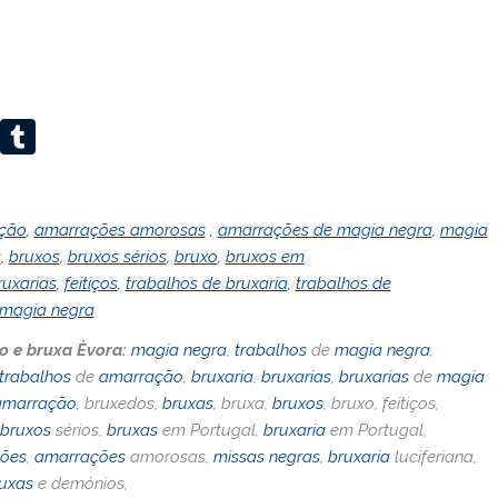
Li
T
n
u
k
m
ção
,
amarrações amorosas
,
amarrações de magia negra
,
magia
e
bl
s
,
bruxos
,
bruxos sérios
,
bruxo
,
bruxos em
dI
r
ruxarias
,
feitiços
,
trabalhos de bruxaria
,
trabalhos de
n
 magia negra
no e bruxa Èvora:
magia negra
,
trabalhos
de
magia negra
,
trabalhos
de
amarração
,
bruxaria
,
bruxarias
,
bruxarias
de
magia
amarração
, bruxedos,
bruxas
, bruxa,
bruxos
, bruxo, feitiços,
bruxos
sérios,
bruxas
em Portugal,
bruxaria
em Portugal,
ões
,
amarrações
amorosas,
missas negras
,
bruxaria
luciferiana,
uxas
e demónios,