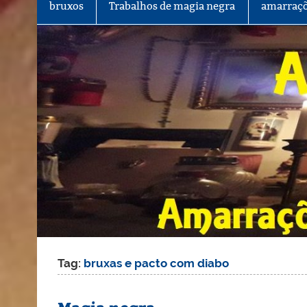
bruxos
Trabalhos de magia negra
amarraçõ
Tag:
bruxas e pacto com diabo