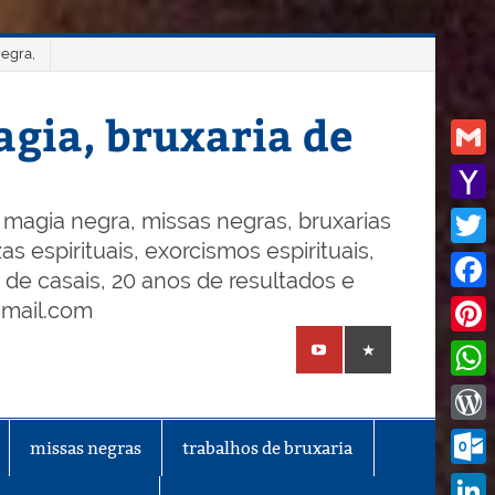
negra,
gia, bruxaria de
Gmail
Yaho
magia negra, missas negras, bruxarias
s espirituais, exorcismos espirituais,
Mail
Twitt
o de casais, 20 anos de resultados e
Face
gmail.com
Pinte
What
Word
missas negras
trabalhos de bruxaria
Outl