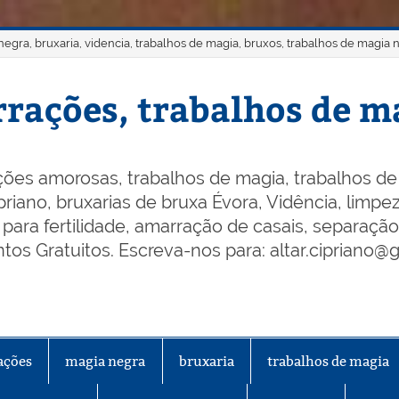
gra, bruxaria, videncia, trabalhos de magia, bruxos, trabalhos de magia 
rações, trabalhos de ma
ões amorosas, trabalhos de magia, trabalhos de 
riano, bruxarias de bruxa Évora, Vidência, limpeza
os para fertilidade, amarração de casais, separaçã
os Gratuitos. Escreva-nos para: altar.cipriano@
ações
magia negra
bruxaria
trabalhos de magia