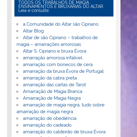
TODOS OS TRABALHOS DE MAGIA,
ENSINAMENTOS E BRUXARIAS DO ALTAR.
Leia e consulte:
a Comunidade do Altar são Cipriano
Altar Blog
Altar de são Cipriano – trabalhos de
magia – amarrações amorosas
Altar S. Cipriano e bruxa Évora
amarração amorosa infalível
amarração com bonecos de cera
amarração da bruxa Évora de Portugal
amarração da cabra preta
amarração das cartas de Tarot
Amarração de Magia Branca
Amarração de Magia Negra
amarração de magia negra, tudo sobre
amarração de magia negra
amarração de obediência
amarração do cadeado
amarração do caldeirão de bruxa Èvora