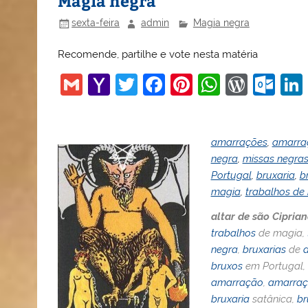
Magia negra
sexta-feira
admin
Magia negra
Recomende, partilhe e vote nesta matéria
G
Y
T
F
Pi
W
W
O
m
a
w
a
nt
h
or
ut
ai
h
itt
c
er
at
d
lo
amarrações
,
amarra
l
o
er
e
e
s
Pr
o
negra
,
missas negra
o
b
st
A
e
k.
Portugal
,
bruxaria
,
b
M
o
p
ss
c
magia
,
trabalhos de
ai
o
p
o
altar de são Cipria
l
k
m
trabalhos
de magia,
negra
,
bruxarias
de
bruxos
em Portugal,
amarração
,
amarraç
bruxaria
satânica,
br