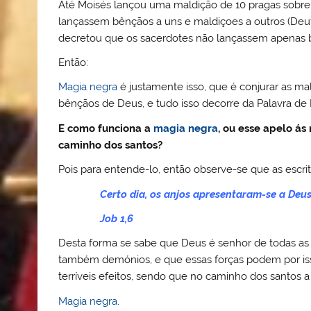
Até Moisés lançou uma maldição de 10 pragas sobre
lançassem bênçãos a uns e maldiçoes a outros (De
decretou que os sacerdotes não lançassem apenas
Então:
Magia negra
é justamente isso, que é conjurar as ma
bênçãos de Deus, e tudo isso decorre da Palavra de
E como funciona a
magia negra
, ou esse apelo á
caminho dos santos?
Pois para entende-lo, então observe-se que as escri
Certo dia, os anjos apresentaram-se a Deus
Job 1,6
Desta forma se sabe que Deus é senhor de todas as 
também demónios, e que essas forças podem por i
terríveis efeitos, sendo que no caminho dos santos a
Magia negra
.