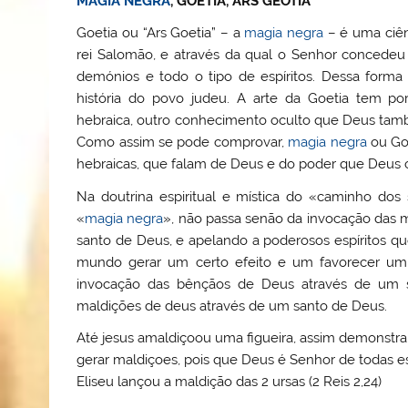
MAGIA NEGRA
, GOETIA, ARS GEOTIA
Goetia ou “Ars Goetia” – a
magia negra
– é uma ciên
rei Salomão, e através da qual o Senhor concedeu
demónios e todo o tipo de espíritos. Dessa forma
história do povo judeu. A arte da Goetia tem po
hebraica, outro conhecimento oculto que Deus ta
Como assim se pode comprovar,
magia negra
ou Goe
hebraicas, que falam de Deus e do poder que Deus c
Na doutrina espiritual e mística do «caminho do
«
magia negra
», não passa senão da invocação das m
santo de Deus, e apelando a poderosos espíritos qu
mundo gerar um certo efeito e um favorecer um c
invocação das bênçãos de Deus através de um 
maldições de deus através de um santo de Deus.
Até jesus amaldiçoou uma figueira, assim demonst
gerar maldiçoes, pois que Deus é Senhor de todas essa
Eliseu lançou a maldição das 2 ursas (2 Reis 2,24)