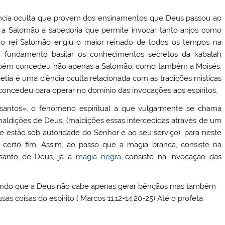
cia oculta que provem dos ensinamentos que Deus passou ao
 a Salomão a sabedoria que permite invocar tanto anjos como
 o rei Salomão erigiu o maior reinado de todos os tempos na
r fundamento basilar os conhecimentos secretos da kabalah
mbém concedeu não apenas a Salomão, como também a Moisés.
tia é uma ciência oculta relacionada com as tradições misticas
oncedeu para operar no domínio das invocações aos espíritos.
s santos», o fenómeno espiritual a que vulgarmente se chama
aldições de Deus, (maldições essas intercedidas através de um
e estão sob autoridade do Senhor e ao seu serviço), para neste
erto fim. Assim, ao passo que a magia branca, consiste na
santo de Deus, já a
magia negra
consiste na invocação das
rando que a Deus não cabe apenas gerar bênçãos mas também
s coisas do espirito ( Marcos 11,12-14;20-25) Até o profeta