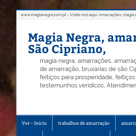
Skip
www.magianegra.com.pt – Visite-nos aqui. Amarrações, magia ne
to
content
Magia Negra, amar
São Cipriano,
magia negra, amarrações, amarraç
de amarração, bruxarias de são Cip
feitiços para prosperidade, feitiç
testemunhos verídicos, Atendiment
Ver – Inicio
trabalhos de amarração
amarr