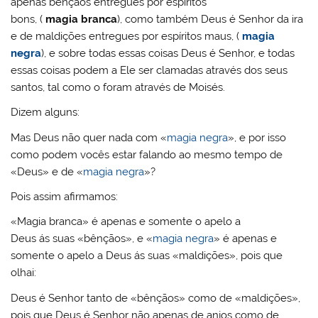
apenas bênçãos entregues por espíritos
bons, (
magia branca
), como também Deus é Senhor da ira
e de maldições entregues por espíritos maus, (
magia
negra
), e sobre todas essas coisas Deus é Senhor, e todas
essas coisas podem a Ele ser clamadas através dos seus
santos, tal como o foram através de Moisés.
Dizem alguns:
Mas Deus não quer nada com «
magia negra
», e por isso
como podem vocês estar falando ao mesmo tempo de
«Deus» e de «
magia negra
»?
Pois assim afirmamos:
«Magia branca» é apenas e somente o apelo a
Deus ás suas «bênçãos», e «
magia negra
» é apenas e
somente o apelo a Deus ás suas «maldições», pois que
olhai:
Deus é Senhor tanto de «bênçãos» como de «maldições»,
pois que Deus é Senhor não apenas de anjos como de