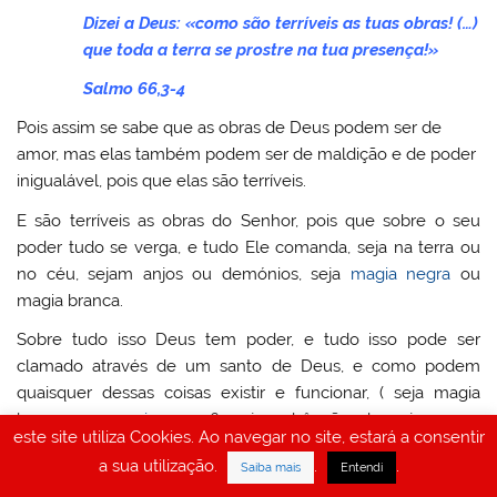
Dizei a Deus: «como são terríveis as tuas obras! (…)
que toda a terra se prostre na tua presença!»
Salmo 66,3-4
Pois assim se sabe que as obras de Deus podem ser de
amor, mas elas também podem ser de maldição e de poder
inigualável, pois que elas são terríveis.
E são terríveis as obras do Senhor, pois que sobre o seu
poder tudo se verga, e tudo Ele comanda, seja na terra ou
no céu, sejam anjos ou demónios, seja
magia negra
ou
magia branca.
Sobre tudo isso Deus tem poder, e tudo isso pode ser
clamado através de um santo de Deus, e como podem
quaisquer dessas coisas existir e funcionar, ( seja magia
branca ou
magia negra
?, seja a bênção de anjos ou a
este site utiliza Cookies. Ao navegar no site, estará a consentir
maldição de demónios?), sem a anuência e o poder de
a sua utilização.
.
.
Saiba mais
Entendi
Deus?