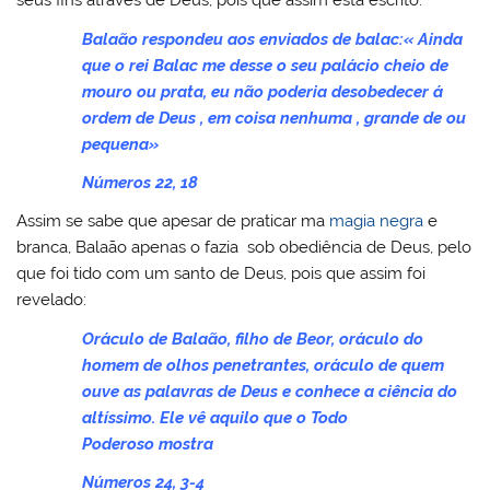
seus fins através de Deus, pois que assim está escrito:
Balaão respondeu aos enviados de balac:« Ainda
que o rei Balac me desse o seu palácio cheio de
mouro ou prata, eu não poderia desobedecer á
ordem de Deus , em coisa nenhuma , grande de ou
pequena»
Números 22, 18
Assim se sabe que apesar de praticar ma
magia negra
e
branca, Balaão apenas o fazia sob obediência de Deus, pelo
que foi tido com um santo de Deus, pois que assim foi
revelado:
Oráculo de Balaão, filho de Beor, oráculo do
homem de olhos penetrantes, oráculo de quem
ouve as palavras de Deus e conhece a ciência do
altíssimo. Ele vê aquilo que o Todo
Poderoso mostra
Números 24, 3-4