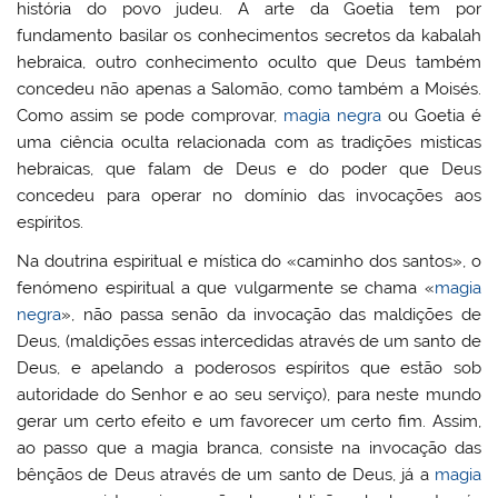
história do povo judeu. A arte da Goetia tem por
fundamento basilar os conhecimentos secretos da kabalah
hebraica, outro conhecimento oculto que Deus também
concedeu não apenas a Salomão, como também a Moisés.
Como assim se pode comprovar,
magia negra
ou Goetia é
uma ciência oculta relacionada com as tradições misticas
hebraicas, que falam de Deus e do poder que Deus
concedeu para operar no domínio das invocações aos
espíritos.
Na doutrina espiritual e mística do «caminho dos santos», o
fenómeno espiritual a que vulgarmente se chama «
magia
negra
», não passa senão da invocação das maldições de
Deus, (maldições essas intercedidas através de um santo de
Deus, e apelando a poderosos espíritos que estão sob
autoridade do Senhor e ao seu serviço), para neste mundo
gerar um certo efeito e um favorecer um certo fim. Assim,
ao passo que a magia branca, consiste na invocação das
bênçãos de Deus através de um santo de Deus, já a
magia