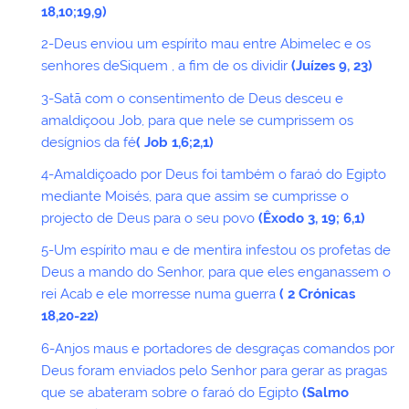
18,10;19,9)
2-Deus enviou um espírito mau entre Abimelec e os
senhores deSiquem , a fim de os dividir
(Juízes 9, 23)
3-Satã com o consentimento de Deus desceu e
amaldiçoou Job, para que nele se cumprissem os
desígnios da fé
( Job 1,6;2,1)
4-Amaldiçoado por Deus foi também o faraó do Egipto
mediante Moisés, para que assim se cumprisse o
projecto de Deus para o seu povo
(Êxodo 3, 19; 6,1)
5-Um espírito mau e de mentira infestou os profetas de
Deus a mando do Senhor, para que eles enganassem o
rei Acab e ele morresse numa guerra
( 2 Crónicas
18,20-22)
6-Anjos maus e portadores de desgraças comandos por
Deus foram enviados pelo Senhor para gerar as pragas
que se abateram sobre o faraó do Egipto
(Salmo