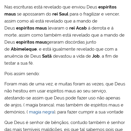
Nas escrituras está revelado que enviou Deus
espíritos
maus
se apossaram do
rei Saul
para o fragilizar e vencer,
assim como ali está revelado que a mando de
Deus
espíritos maus
levaram o
rei Acab
á derrota e á
morte, assim como também está revelado que a mando de
Deus
espíritos maus
geraram discórdias junto
de
Abimeleque
, e está igualmente revelado que com a
anuência de Deus
Satã
devastou a vida de
Job
, a fim de
testar a sua fé.
Pois assim sendo:
Foram mais de uma vez, e muitas foram as vezes, que Deus
não hesitou em usar espíritos maus ao seu serviço,
atestando-se assim que Deus pode fazer uso não apenas
de anjos, ( magia branca), mas também de espíritos maus e
demónios, (
magia negra
), para fazer cumprir a sua vontade
Que Deus é senhor de bênçãos, contudo também é senhor
das mais temíveis maldições, eis que tal sabemos pois que