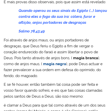
E mais provas disso observais, pois que assim está revelado:
Quando operou os seus sinais do Egipto (…) lançou
contra eles o fogo da sua ira: cólera, furor e
aflição, anjos portadores de desgraças
Salmo 78,43;49
Foi através de anjos maus, ou anjos portadores de
desgraças, que Deus feriu o Egipto a fim de vergar o
coração endurecido do faraó e assim libertar o povo de
Deus. Pois tanto através de anjos bons, (
magia branca
),
como de anjos maus, (
magia negra
), pode Deus actuar e
fazer prevalecer a sua ordem em defesa do oprimido, do
ferido, do magoado.
E se fé houver, então também tal coisa pode ser feita e
vosso favor quando sofreis, e eis que tais coisas clamadas
pelos santos de Deus a Deus, são isso mesmo:
é clamar a Deus para que tal como através de um dos seus