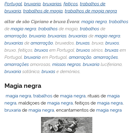
Portugal
,
bruxaria
,
bruxarias
,
feitiços
,
trabalhos de
bruxaria
,
trabalhos de magia
,
trabalhos de magia negra
altar de são Cipriano e bruxa Èvora:
magia negra
,
trabalhos
de
magia negra
,
trabalhos
de magia,
trabalhos
de
amarração
,
bruxaria
,
bruxarias
,
bruxarias
de
magia negra
,
bruxarias
de
amarração
, bruxedos,
bruxas
, bruxa,
bruxos
,
bruxo, feitiços,
bruxos
em Portugal,
bruxos
sérios,
bruxas
em
Portugal,
bruxaria
em Portugal,
amarração
,
amarrações
,
amarrações
amorosas,
missas negras
,
bruxaria
luciferiana,
bruxaria
satânica,
bruxas
e demónios,
Magia negra
magia negra
,
trabalhos
de
magia negra
, rituais de
magia
negra
, maldiçoes de
magia negra
, feitiços de
magia negra
,
bruxaria
de
magia negra
, encantamentos de
magia negra