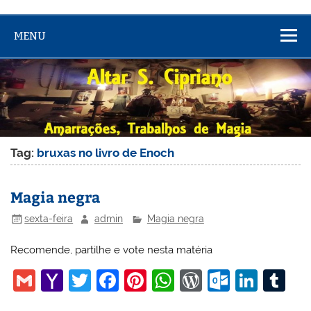
MENU
Tag:
bruxas no livro de Enoch
Magia negra
sexta-feira
admin
Magia negra
Recomende, partilhe e vote nesta matéria
G
Y
T
F
Pi
W
W
O
Li
T
m
a
w
a
nt
h
or
ut
n
u