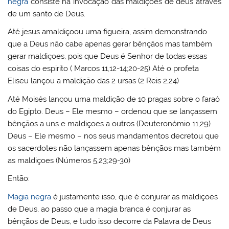
negra
consiste na invocação das maldições de deus através
de um santo de Deus.
Até jesus amaldiçoou uma figueira, assim demonstrando
que a Deus não cabe apenas gerar bênçãos mas também
gerar maldiçoes, pois que Deus é Senhor de todas essas
coisas do espirito ( Marcos 11,12-14;20-25) Até o profeta
Eliseu lançou a maldição das 2 ursas (2 Reis 2,24)
Até Moisés lançou uma maldição de 10 pragas sobre o faraó
do Egipto. Deus – Ele mesmo – ordenou que se lançassem
bênçãos a uns e maldiçoes a outros (Deuteronómio 11,29)
Deus – Ele mesmo – nos seus mandamentos decretou que
os sacerdotes não lançassem apenas bênçãos mas também
as maldiçoes (Números 5,23;29-30)
Então:
Magia negra
é justamente isso, que é conjurar as maldiçoes
de Deus, ao passo que a magia branca é conjurar as
bênçãos de Deus, e tudo isso decorre da Palavra de Deus