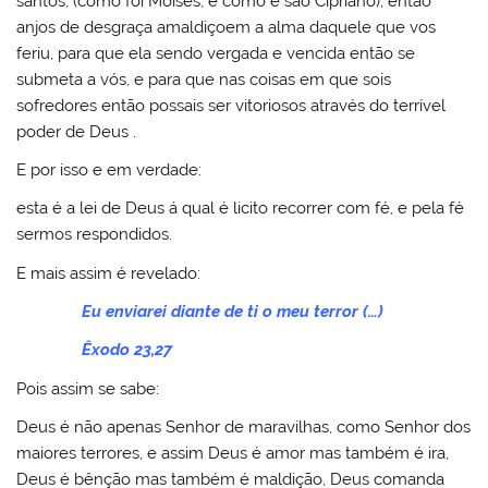
santos, (como foi Moisés, e como é são Cipriano), então
anjos de desgraça amaldiçoem a alma daquele que vos
feriu, para que ela sendo vergada e vencida então se
submeta a vós, e para que nas coisas em que sois
sofredores então possais ser vitoriosos através do terrível
poder de Deus .
E por isso e em verdade:
esta é a lei de Deus á qual é licito recorrer com fé, e pela fé
sermos respondidos.
E mais assim é revelado:
Eu enviarei diante de ti o meu terror (…)
Êxodo 23,27
Pois assim se sabe:
Deus é não apenas Senhor de maravilhas, como Senhor dos
maiores terrores, e assim Deus é amor mas também é ira,
Deus é bênção mas também é maldição, Deus comanda