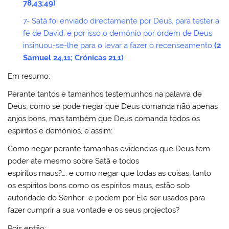
78,43;49)
7- Satã foi enviado directamente por Deus, para tester a
fé de David, e por isso o demónio por ordem de Deus
insinuou-se-lhe para o levar a fazer o recenseamento
(2
Samuel 24,11; Crónicas 21,1)
Em resumo:
Perante tantos e tamanhos testemunhos na palavra de
Deus, como se pode negar que Deus comanda não apenas
anjos bons, mas também que Deus comanda todos os
espíritos e demónios, e assim:
Como negar perante tamanhas evidencias que Deus tem
poder ate mesmo sobre Satã e todos
espíritos maus?…. e como negar que todas as coisas, tanto
os espíritos bons como os espíritos maus, estão sob
autoridade do Senhor e podem por Ele ser usados para
fazer cumprir a sua vontade e os seus projectos?
Pois então: