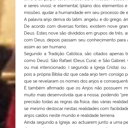
e seres vivos), e elemental, (plano dos elementos 
missões, ajudar a humanidade em seu processo de 
A palavra anjo deriva do latim, angelu, e do grego, 
De acordo com diversas fontes, existem nove gran
Deus. Estes nove são divididos em grupos de três, a
com Deus, depois passam seu conhecimento para a s
assim ao ser humano.
Segundo a Tradição Católica, são citados apenas 
como Deus), São Rafael (Deus Cura), e São Gabriel
ou mal intencionado, ( segundo a Igreja Crista), ou
pois a própria Bíblia diz que cada anjo tem consigo
que se revelaram os nomes dos anjos e consequen
È também afirmado que os Anjos não possuem mane
muito mais desenvolvida que a nossa, podendo “pr
precisão todas as regras da fisica, das várias real
se mesmo deslocar nestas realidades com facilidad
anjos caídos neste mundo e realidade terrena.
Ainda segundo a Igreja, ao actuarem junto a uma p