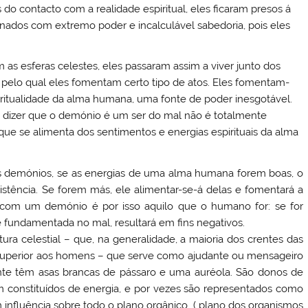
 do contacto com a realidade espiritual, eles ficaram presos á
arnados com extremo poder e incalculável sabedoria, pois eles
 as esferas celestes, eles passaram assim a viver junto dos
pelo qual eles fomentam certo tipo de atos. Eles fomentam-
ritualidade da alma humana, uma fonte de poder inesgotável.
, dizer que o demónio é um ser do mal não é totalmente
 que se alimenta dos sentimentos e energias espirituais da alma
s demónios, se as energias de uma alma humana forem boas, o
stência. Se forem más, ele alimentar-se-á delas e fomentará a
ão com um demónio é por isso aquilo que o humano for: se for
 fundamentada no mal, resultará em fins negativos.
tura celestial – que, na generalidade, a maioria dos crentes das
er superior aos homens – que serve como ajudante ou mensageiro
nte têm asas brancas de pássaro e uma auréola. São donos de
m constituídos de energia, e por vezes são representados como
 influência sobre todo o plano orgânico, ( plano dos organismos