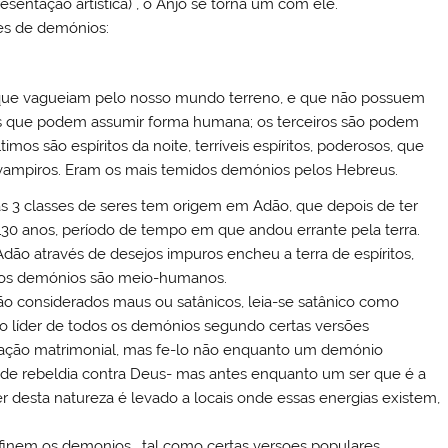
ntação artística) , o Anjo se torna um com ele.
es de demónios:
s que vagueiam pelo nosso mundo terreno, e que não possuem
cos que podem assumir forma humana; os terceiros são podem
os são espíritos da noite, terríveis espíritos, poderosos, que
ampiros. Eram os mais temidos demónios pelos Hebreus.
s 3 classes de seres tem origem em Adão, que depois de ter
30 anos, período de tempo em que andou errante pela terra.
dão através de desejos impuros encheu a terra de espíritos,
e os demónios são meio-humanos.
 considerados maus ou satânicos, leia-se satânico como
o líder de todos os demónios segundo certas versões
mação matrimonial, mas fe-lo não enquanto um demónio
o de rebeldia contra Deus- mas antes enquanto um ser que é a
er desta natureza é levado a locais onde essas energias existem,
finem os demonios , tal como certas versoes populares