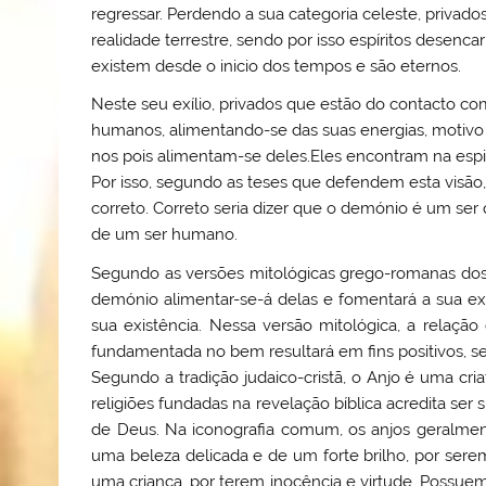
regressar. Perdendo a sua categoria celeste, privados
realidade terrestre, sendo por isso espíritos desenc
existem desde o inicio dos tempos e são eternos.
Neste seu exílio, privados que estão do contacto com
humanos, alimentando-se das suas energias, motivo 
nos pois alimentam-se deles.Eles encontram na espi
Por isso, segundo as teses que defendem esta visão
correto. Correto seria dizer que o demónio é um ser
de um ser humano.
Segundo as versões mitológicas grego-romanas do
demónio alimentar-se-á delas e fomentará a sua exi
sua existência. Nessa versão mitológica, a relaç
fundamentada no bem resultará em fins positivos, se
Segundo a tradição judaico-cristã, o Anjo é uma cria
religiões fundadas na revelação bíblica acredita s
de Deus. Na iconografia comum, os anjos geralme
uma beleza delicada e de um forte brilho, por sere
uma criança, por terem inocência e virtude. Possuem