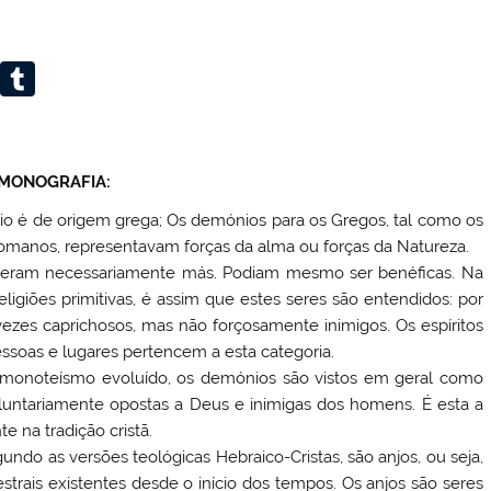
Li
T
n
u
k
m
e
bl
MONOGRAFIA:
dI
r
o é de origem grega; Os demónios para os Gregos, tal como os
n
omanos, representavam forças da alma ou forças da Natureza.
o eram necessariamente más. Podiam mesmo ser benéficas. Na
eligiões primitivas, é assim que estes seres são entendidos: por
vezes caprichosos, mas não forçosamente inimigos. Os espíritos
ssoas e lugares pertencem a esta categoria.
e monoteísmo evoluído, os demónios são vistos em geral como
luntariamente opostas a Deus e inimigas dos homens. É esta a
e na tradição cristã.
ndo as versões teológicas Hebraico-Cristas, são anjos, ou seja,
estrais existentes desde o início dos tempos. Os anjos são seres