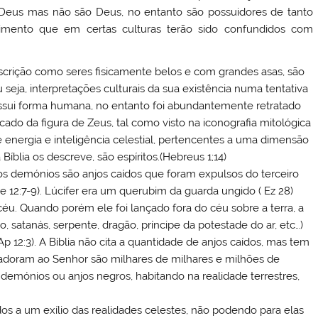
Deus mas não são Deus, no entanto são possuidores de tanto
mento que em certas culturas terão sido confundidos com
escrição como seres fisicamente belos e com grandes asas, são
 seja, interpretações culturais da sua existência numa tentativa
sui forma humana, no entanto foi abundantemente retratado
o da figura de Zeus, tal como visto na iconografia mitológica
de energia e inteligência celestial, pertencentes a uma dimensão
 Bíblia os descreve, são espíritos.(Hebreus 1;14)
 os demónios são anjos caídos que foram expulsos do terceiro
 12:7-9). Lúcifer era um querubim da guarda ungido ( Ez 28)
 céu. Quando porém ele foi lançado fora do céu sobre a terra, a
, satanás, serpente, dragão, príncipe da potestade do ar, etc…)
 12:3). A Bíblia não cita a quantidade de anjos caídos, mas tem
doram ao Senhor são milhares de milhares e milhões de
m demónios ou anjos negros, habitando na realidade terrestres,
s a um exílio das realidades celestes, não podendo para elas