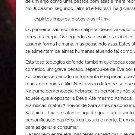
de um anjo como uma pessoa com asas é mera represe
No Judaísmo, segundo Talmud e Midrash, há 3 class
espíritos impuros, diabos e os «lilin».
Os primeiros são espíritos malignos desencarnado
forma ou corpo; Os segundos são espíritos diabóli
assumir forma humana, mas possuindo asas. Estes últim
se alimentam de almas humanas atuando tal como v
Esta tese teológica defende também que todas essa
cometido um grave pecado, separou-se de Eva por 1
Foi pois nesse período de tormenta e expiação que A
maus, demónios e lilin. Nesta visão defende-se qu
Nalguma demonologia hebraica, os demónios não são
aquele que é opositor a Deus. Até mesmo Asmodai, 
aramaicas, matou 7 noivos de Sara antes da consu
Satânico – leia-se satânico aquele que é um espírit
personificação das forças da luxúria e morte. E um s
para as gerar e consumar.
Há também entre algumas teses cabalísticas que de