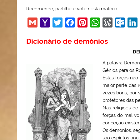
Recomende, partilhe e vote nesta matéria
G
Y
T
F
Pi
W
W
O
m
a
w
a
nt
h
or
ut
ai
h
itt
c
er
at
d
lo
Dicionário de demónios
l
o
er
e
e
s
Pr
o
DE
o
b
st
A
e
k.
A palavra Demoni
M
o
p
ss
c
Génios para os R
Estas forças nã
ai
o
p
o
maior parte das r
l
k
m
vezes bons, por 
protetores das pe
Nas religiões d
forças do mal vo
conceção existent
Os demónios, segu
são espíritos anc