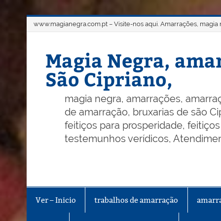
Skip
www.magianegra.com.pt – Visite-nos aqui. Amarrações, magia ne
to
content
Magia Negra, amar
São Cipriano,
magia negra, amarrações, amarraç
de amarração, bruxarias de são Cip
feitiços para prosperidade, feitiç
testemunhos verídicos, Atendiment
Ver – Inicio
trabalhos de amarração
amarr