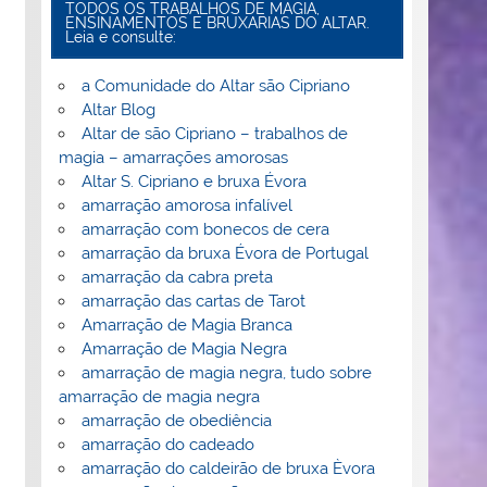
TODOS OS TRABALHOS DE MAGIA,
ENSINAMENTOS E BRUXARIAS DO ALTAR.
Leia e consulte:
a Comunidade do Altar são Cipriano
Altar Blog
Altar de são Cipriano – trabalhos de
magia – amarrações amorosas
Altar S. Cipriano e bruxa Évora
amarração amorosa infalível
amarração com bonecos de cera
amarração da bruxa Évora de Portugal
amarração da cabra preta
amarração das cartas de Tarot
Amarração de Magia Branca
Amarração de Magia Negra
amarração de magia negra, tudo sobre
amarração de magia negra
amarração de obediência
amarração do cadeado
amarração do caldeirão de bruxa Èvora