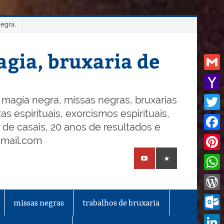
negra,
gia, bruxaria de
Gmail
Yaho
magia negra, missas negras, bruxarias
s espirituais, exorcismos espirituais,
Mail
Twitt
o de casais, 20 anos de resultados e
Face
gmail.com
Pinte
What
Word
missas negras
trabalhos de bruxaria
Outl