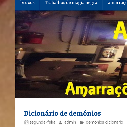
bruxos
Trabalhos de magia negra
amarraçõ
Dicionário de demónios
segunda-feira
admin
demonios dicionario