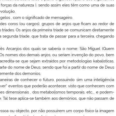
e forças da natureza ), sendo assim eles têm como uma de suas
evolução.
ángelos , com o significado de mensageiro.
des coros (ou cargos), grupos de anjos que ficam ao redor de
s tríades. Os anjos da primeira tríade se comunicam diretamente
egunda tríade, que trata de passar para a terceira, chegando
três Arcanjos dos quais se saberia o nome: São Miguel (Quem
. Os nomes dos demais anjos, ou seriam invenção do povo, bem
 acredita-se que sejam extraídos por metodologias kabalisticas,
 parte do nome de Deus, sendo que foi a partir do nome de Deus
temente dos demonios.
iras de conhecer o futuro, possuindo sim uma inteligência
ever” eventos que poderão acontecer, visto que conhecem com
idades dimensionais , dos metabolismos temporais, etc…. e podem-
e. Tal tese aplica-se também aos demónios, que não passam de
essoa ou objecto, por não possuírem um corpo físico (a imagem