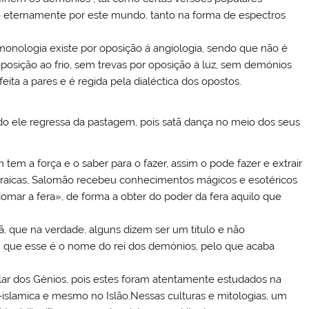
o eternamente por este mundo, tanto na forma de espectros
emonologia existe por oposição á angiologia, sendo que não é
posição ao frio, sem trevas por oposição á luz, sem demónios
feita a pares e é regida pela dialéctica dos opostos.
 ele regressa da pastagem, pois satã dança no meio dos seus
em tem a força e o saber para o fazer, assim o pode fazer e extrair
braicas, Salomão recebeu conhecimentos mágicos e esotéricos
domar a fera», de forma a obter do poder da fera aquilo que
 que na verdade, alguns dizem ser um titulo e não
que esse é o nome do rei dos demónios, pelo que acaba
r dos Génios, pois estes foram atentamente estudados na
islamica e mesmo no Islão.Nessas culturas e mitologias, um