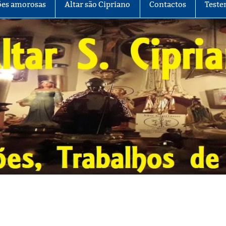
es amorosas
Altar são Cipriano
Contactos
Teste