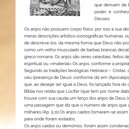
que derivam de 
poder e conheci
Deuses.
Os anjos não possuem corpo físico, por isso a sua d
meras descrições artístico-iconográficas humanas, ou
de descreve-los, da mesma forma que Deus não pos
como um velho musculado de barbas brancas decalcad
greco-romana. Os anjos são seres celestiais, feitos 
espiritual ou «imaterial».Os anjos, conforme a própria
Segundo as tradições teológicas Hebraico – Cristas,
céu (presença de Deus), conforme diz em (Apocalipse
que, ao desejar ser igual a Deus, foi lançado fora do
Bíblia nos relata que Lúcifer (que tem por nome diabo
trouxe com sua cauda um terço dos anjos de Deus (Ap
uma passagem que diz que o número de anjos que a
milhares (Ap. 5:11).Os anjos caídos tornaram-se assi
para onde foram exilados.
Os anjos caídos ou demónios, foram assim condenado