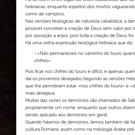
hebraicas, enquanto espíritos dos mortos vagueand
como de vampiros.
Nas versões teológicas de natureza cabalística, a d
possível conceber a criação de Deus sem calor por o
por oposição a anjos, pois toda a criação de Deus foi 
Há uma velha expressão teológica hebraica que diz:
• «Não permaneceis no caminho do touro quando
chifres».
Pois ficar nos chifres do touro é dificil, e apenas qu
daí os proventos desejados.Segundo as versões He
que lhe permitiram estar «nos chifres do touro» e «
mais desejava.
Muitas das vezes os demónios são chamados de Satã,
propriamente um nome, enquanto que outros dizem 
sendo aplicado aos demónios em geral.
Quando falamos de demónios, temos também de fala
cultura Romana, assim como na mitologia Árabe pré-