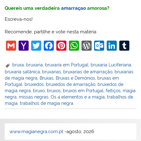
Quereis uma verdadeira
amarraçao
amorosa?
Escreva-nos!
Recomende, partilhe e vote nesta matéria
G
Y
T
F
Pi
W
W
O
Li
T
m
a
w
a
nt
h
or
ut
n
u
ai
h
itt
c
er
at
d
lo
k
m
bruxa
,
bruxaria
,
bruxaria em Portugal
,
bruxaria Luciferiana
,
bruxaria satânica
,
bruxarias
,
bruxarias de amarração
,
bruxarias
l
o
er
e
e
s
Pr
o
e
bl
de magia negra
,
Bruxas
,
Bruxas e Demónios
,
bruxas em
o
b
st
A
e
k.
dI
r
Portugal
,
bruxedos
,
bruxedos de amarração
,
bruxedos de
magia negra
,
bruxo
,
bruxos
,
bruxos em Portugal
,
feitiços
,
magia
M
o
p
ss
c
n
negra
,
missas negras
,
Os 4 elementos e a magia
,
trabalhos de
ai
o
p
o
magia
,
trabalhos de magia negra
l
k
m
www.magianegra.com.pt
-agosto, 2026