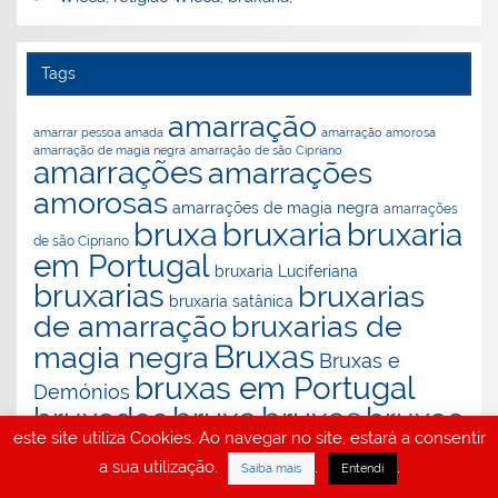
Tags
amarração
amarração amorosa
amarrar pessoa amada
amarração de magia negra
amarração de são Cipriano
amarrações
amarrações
amorosas
amarrações de magia negra
amarrações
bruxaria
bruxa
bruxaria
de são Cipriano
em Portugal
bruxaria Luciferiana
bruxarias
bruxarias
bruxaria satânica
de amarração
bruxarias de
Bruxas
magia negra
Bruxas e
bruxas em Portugal
Demónios
bruxo
bruxos
bruxedos
bruxos
este site utiliza Cookies. Ao navegar no site, estará a consentir
em Portugal
destranca caminhos
desfazer bruxaria
a sua utilização.
.
.
Saiba mais
Entendi
feitiços
exorcismos
exorcismo
feitiçaria
inveja
limpeza