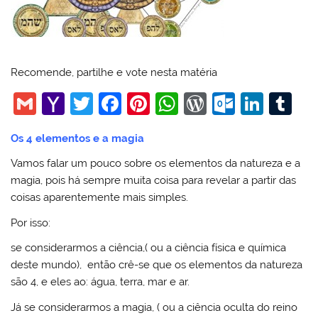
Recomende, partilhe e vote nesta matéria
G
Y
T
F
Pi
W
W
O
Li
T
m
a
w
a
nt
h
or
ut
n
u
Os 4 elementos e a magia
ai
h
itt
c
er
at
d
lo
k
m
Vamos falar um pouco sobre os elementos da natureza e a
l
o
er
e
e
s
Pr
o
e
bl
magia, pois há sempre muita coisa para revelar a partir das
o
b
st
A
e
k.
dI
r
coisas aparentemente mais simples.
M
o
p
ss
c
n
Por isso:
ai
o
p
o
se considerarmos a ciência,( ou a ciência física e química
l
k
m
deste mundo), então crê-se que os elementos da natureza
são 4, e eles ao: água, terra, mar e ar.
Já se considerarmos a magia, ( ou a ciência oculta do reino