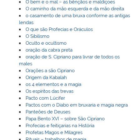
O bem e o mal – as bênçãos e maldiçoes
O caminho da mão esquerda e da mão direita
o casamento de uma bruxa conforme as antigas
lendas
O que são Profecias e Oráculos
O Sibilismo
Oculto e ocultismo
oração da cabra preta
oração de S. Cipriano para livrar de todos os
males
Orações a são Cipriano
Origem da Kabalah
os 4 elementos e a magia
Os espíritos das trevas
Pacto com Lúcifer
Pactos com o Diabo em bruxaria e magia negra
Panteões de Deuses
Papa Bento XVI – sobre São Cipriano
Profecias e feitiçarias na História
Profetas Magos e Milagres
Rituais – trabalhos de magia