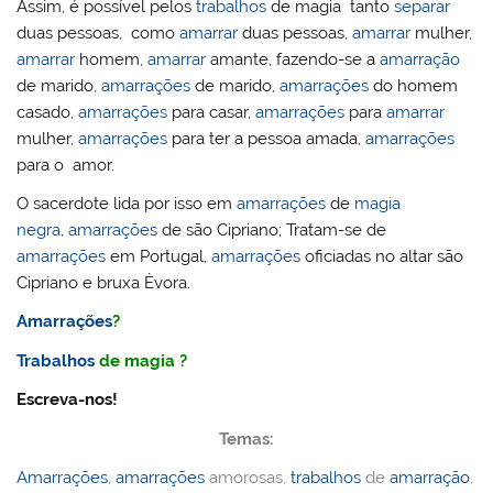
Assim, é possível pelos
trabalhos
de magia tanto
separar
duas pessoas, como
amarrar
duas pessoas,
amarrar
mulher,
amarrar
homem,
amarrar
amante, fazendo-se a
amarração
de marido,
amarrações
de marido,
amarrações
do homem
casado,
amarrações
para casar,
amarrações
para
amarrar
mulher,
amarrações
para ter a pessoa amada,
amarrações
para o amor.
O sacerdote lida por isso em
amarrações
de
magia
negra
,
amarrações
de são Cipriano; Tratam-se de
amarrações
em Portugal,
amarrações
oficiadas no altar são
Cipriano e bruxa Èvora.
Amarrações
?
Trabalhos
de magia ?
Escreva-nos!
Temas:
Amarrações
,
amarrações
amorosas,
trabalhos
de
amarração
,