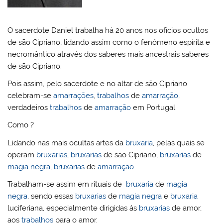
l
k
m
O sacerdote Daniel trabalha há 20 anos nos ofícios ocultos
de são Cipriano, lidando assim como o fenómeno espírita e
necromântico através dos saberes mais ancestrais saberes
de são Cipriano.
Pois assim, pelo sacerdote e no altar de são Cipriano
celebram-se
amarrações
,
trabalhos
de
amarração
,
verdadeiros
trabalhos
de
amarração
em Portugal.
Como ?
Lidando nas mais ocultas artes da
bruxaria
, pelas quais se
operam
bruxarias
,
bruxarias
de sao Cipriano,
bruxarias
de
magia negra
,
bruxarias
de
amarração
.
Trabalham-se assim em rituais de
bruxaria
de
magia
negra
, sendo essas
bruxarias
de
magia negra
e
bruxaria
luciferiana, especialmente dirigidas ás
bruxarias
de amor,
aos
trabalhos
para o amor.