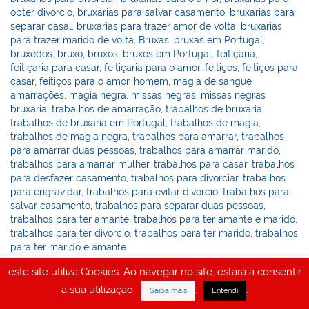
obter divorcio
,
bruxarias para salvar casamento
,
bruxarias para
separar casal
,
bruxarias para trazer amor de volta
,
bruxarias
para trazer marido de volta
,
Bruxas
,
bruxas em Portugal
,
bruxedos
,
bruxo
,
bruxos
,
bruxos em Portugal
,
feitiçaria
,
feitiçaria para casar
,
feitiçaria para o amor
,
feitiços
,
feitiços para
casar
,
feitiços para o amor
,
homem
,
magia de sangue
amarrações
,
magia negra
,
missas negras
,
missas negras
bruxaria
,
trabalhos de amarração
,
trabalhos de bruxaria
,
trabalhos de bruxaria em Portugal
,
trabalhos de magia
,
trabalhos de magia negra
,
trabalhos para amarrar
,
trabalhos
para amarrar duas pessoas
,
trabalhos para amarrar marido
,
trabalhos para amarrar mulher
,
trabalhos para casar
,
trabalhos
para desfazer casamento
,
trabalhos para divorciar
,
trabalhos
para engravidar
,
trabalhos para evitar divorcio
,
trabalhos para
salvar casamento
,
trabalhos para separar duas pessoas
,
trabalhos para ter amante
,
trabalhos para ter amante e marido
,
trabalhos para ter divorcio
,
trabalhos para ter marido
,
trabalhos
para ter marido e amante
este site utiliza Cookies. Ao navegar no site, estará a consentir
amarrações, amarrações do selo de
a sua utilização.
.
.
Saiba mais
Entendi
Salomão