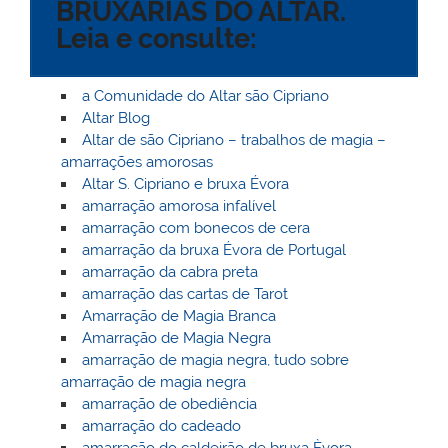
BRUXARIAS DO ALTAR.
l
k
m
Leia e consulte:
a Comunidade do Altar são Cipriano
Altar Blog
Altar de são Cipriano – trabalhos de magia –
amarrações amorosas
Altar S. Cipriano e bruxa Évora
amarração amorosa infalível
amarração com bonecos de cera
amarração da bruxa Évora de Portugal
amarração da cabra preta
amarração das cartas de Tarot
Amarração de Magia Branca
Amarração de Magia Negra
amarração de magia negra, tudo sobre
amarração de magia negra
amarração de obediência
amarração do cadeado