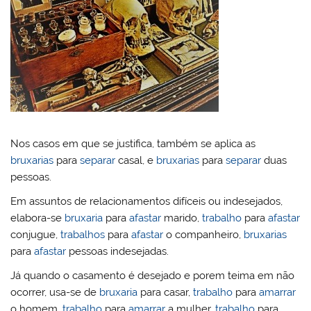
Nos casos em que se justifica, também se aplica as
bruxarias
para
separar
casal, e
bruxarias
para
separar
duas
pessoas.
Em assuntos de relacionamentos difíceis ou indesejados,
elabora-se
bruxaria
para
afastar
marido,
trabalho
para
afastar
conjugue,
trabalhos
para
afastar
o companheiro,
bruxarias
para
afastar
pessoas indesejadas.
Já quando o casamento é desejado e porem teima em não
ocorrer, usa-se de
bruxaria
para casar,
trabalho
para
amarrar
o homem,
trabalho
para
amarrar
a mulher,
trabalho
para