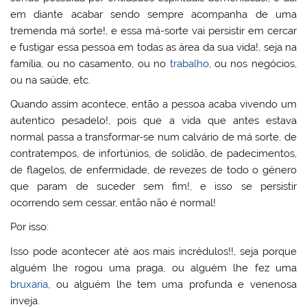
ai
o
p
o
em diante acabar sendo sempre acompanha de uma
l
k
m
tremenda má sorte!, e essa má-sorte vai persistir em cercar
e fustigar essa pessoa em todas as área da sua vida!, seja na
família, ou no casamento, ou no
trabalho
, ou nos negócios,
ou na saúde, etc.
Quando assim acontece, então a pessoa acaba vivendo um
autentico pesadelo!, pois que a vida que antes estava
normal passa a transformar-se num calvário de má sorte, de
contratempos, de infortúnios, de solidão, de padecimentos,
de flagelos, de enfermidade, de revezes de todo o género
que param de suceder sem fim!, e isso se persistir
ocorrendo sem cessar, então não é normal!
Por isso:
Isso pode acontecer até aos mais incrédulos!!, seja porque
alguém lhe rogou uma praga, ou alguém lhe fez uma
bruxaria
, ou alguém lhe tem uma profunda e venenosa
inveja.