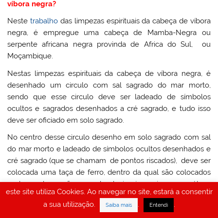
víbora negra?
Neste
trabalho
das limpezas espirituais da cabeça de víbora
negra, é empregue uma cabeça de Mamba-Negra ou
serpente africana negra provinda de Africa do Sul, ou
Moçambique.
Nestas limpezas espirituais da cabeça de víbora negra, é
desenhado um circulo com sal sagrado do mar morto,
sendo que esse circulo deve ser ladeado de símbolos
ocultos e sagrados desenhados a cré sagrado, e tudo isso
deve ser oficiado em solo sagrado.
No centro desse circulo desenho em solo sagrado com sal
do mar morto e ladeado de símbolos ocultos desenhados e
cré sagrado (que se chamam de pontos riscados), deve ser
colocada uma taça de ferro, dentro da qual são colocados
pedaços de carvão sagrado de igreja, assim como óleos
este site utiliza Cookies. Ao navegar no site, estará a consentir
inflamáveis e consagrados de Israel.
a sua utilização.
.
.
Saiba mais
Entendi