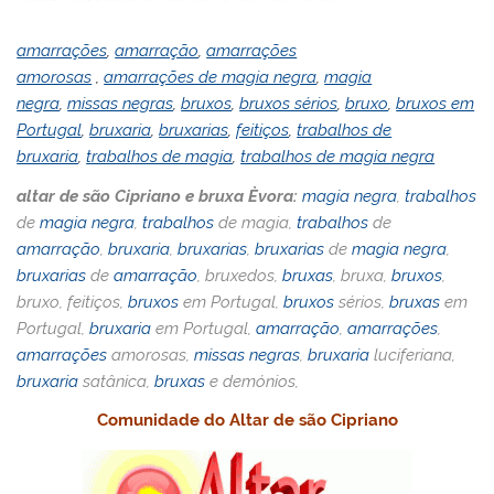
amarrações
,
amarração
,
amarrações
amorosas
,
amarrações de magia negra
,
magia
negra
,
missas negras
,
bruxos
,
bruxos sérios
,
bruxo
,
bruxos em
Portugal
,
bruxaria
,
bruxarias
,
feitiços
,
trabalhos de
bruxaria
,
trabalhos de magia
,
trabalhos de magia negra
altar de são Cipriano e bruxa Èvora:
magia negra
,
trabalhos
de
magia negra
,
trabalhos
de magia,
trabalhos
de
amarração
,
bruxaria
,
bruxarias
,
bruxarias
de
magia negra
,
bruxarias
de
amarração
, bruxedos,
bruxas
, bruxa,
bruxos
,
bruxo, feitiços,
bruxos
em Portugal,
bruxos
sérios,
bruxas
em
Portugal,
bruxaria
em Portugal,
amarração
,
amarrações
,
amarrações
amorosas,
missas negras
,
bruxaria
luciferiana,
bruxaria
satânica,
bruxas
e demónios,
Comunidade do Altar de são Cipriano