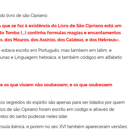
 do livro de são Cipriano:
 que se faz á existência do Livro de São Cipriano está um
do Tombo (…) continha formulas magias e encantamentos
os, dos Mouros, dos Assírios, dos Caldeus, e dos Hebreus».
o estava escrito em Português, mas tambem em latim, e
Runas e Linguagem hebraica, e também códigos em alfabeto
ue os que vissem não soubessem, e os que soubessem
 os segredos do espirito são apenas para ser lidados por quem
ritos de são Cipriano foram escrito em código e através de
os do santo pudesse neles lidar.
nínsula ibérica, e porem no sec XVI também apareceram versões