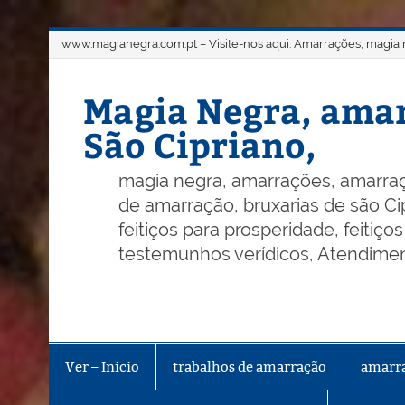
Skip
www.magianegra.com.pt – Visite-nos aqui. Amarrações, magia ne
to
content
Magia Negra, amar
São Cipriano,
magia negra, amarrações, amarraç
de amarração, bruxarias de são Cip
feitiços para prosperidade, feitiç
testemunhos verídicos, Atendiment
Ver – Inicio
trabalhos de amarração
amarr