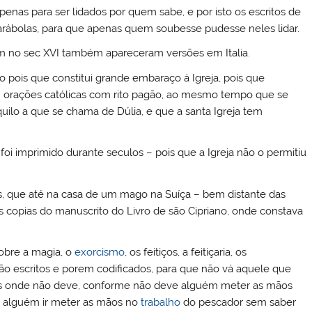
penas para ser lidados por quem sabe, e por isto os escritos de
parábolas, para que apenas quem soubesse pudesse neles lidar.
rem no sec XVI também apareceram versões em Italia.
o pois que constitui grande embaraço á Igreja, pois que
 orações católicas com rito pagão, ao mesmo tempo que se
quilo a que se chama de Dúlia, e que a santa Igreja tem
oi imprimido durante seculos – pois que a Igreja não o permitiu
, que até na casa de um mago na Suíça – bem distante das
 copias do manuscrito do Livro de são Cipriano, onde constava
obre a magia, o
exorcismo
, os feitiços, a feitiçaria, os
ão escritos e porem codificados, para que não vá aquele que
ãos onde não deve, conforme não deve alguém meter as mãos
m alguém ir meter as mãos no
trabalho
do pescador sem saber