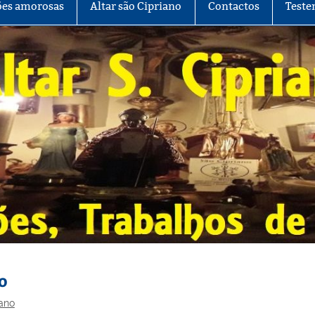
es amorosas
Altar são Cipriano
Contactos
Teste
o
iano