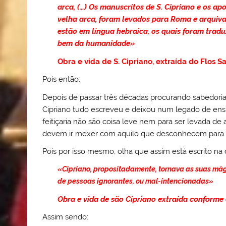
arca, (…)
Os manuscritos de S. Cipriano e os a
velha arca, foram levados para Roma e arquiva
estão em língua hebraica, os quais foram tradu
bem da humanidade»
Obra e vida de S. Cipriano, extraída do Flos S
Pois então:
Depois de passar três décadas procurando sabedoria 
Cipriano tudo escreveu e deixou num legado de en
feitiçaria não são coisa leve nem para ser levada d
devem ir mexer com aquilo que desconhecem para 
Pois por isso mesmo, olha que assim está escrito na 
«Cipriano, propositadamente, tornava as suas mági
de pessoas ignorantes, ou mal-intencionadas»
Obra e vida de são Cipriano extraída conforme 
Assim sendo: