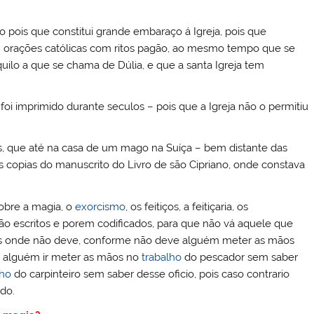
o pois que constitui grande embaraço á Igreja, pois que
 orações católicas com ritos pagão, ao mesmo tempo que se
quilo a que se chama de Dúlia, e que a santa Igreja tem
oi imprimido durante seculos – pois que a Igreja não o permitiu
, que até na casa de um mago na Suíça – bem distante das
 copias do manuscrito do Livro de são Cipriano, onde constava
obre a magia, o
exorcismo
, os feitiços, a feitiçaria, os
ão escritos e porem codificados, para que não vá aquele que
ãos onde não deve, conforme não deve alguém meter as mãos
m alguém ir meter as mãos no
trabalho
do pescador sem saber
lho
do carpinteiro sem saber desse oficio, pois caso contrario
do.