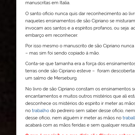
manuscritas em Italia.
O santo oficio nunca quis dar reconhecimento ao livr
naqueles ensinamentos de são Cipriano se misturam
invocam aos santos e a espíritos profanos, ou seja: a
embarço em reconhecer.
Por isso mesmo o manuscrito de são Cipriano nunca f
– mas sim foi sendo copiado á mão.
Conta-se que tamanha era a força dos ensinamentos
terras onde são Cipriano esteve – foram descobertas
um salmo de Merseburg.
No livro de são Cipriano constam os ensinamentos s
encantamentos e muitos outros mistérios que ali est
desconhece os mistérios do espirito ir meter as m
no
trabalho
do pedreiro sem saber desse oficio, ne
desse oficio, nem alguém ir meter as mãos no
traba
acabará com as mãos feridas e sem qualquer resulta