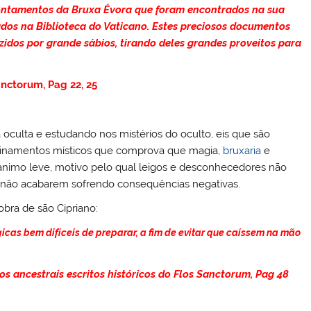
pontamentos da Bruxa Évora que foram encontrados na sua
dos na Biblioteca do Vaticano. Estes preciosos documentos
zidos por grande sábios, tirando deles grandes proveitos para
anctorum, Pag 22, 25
oculta e estudando nos mistérios do oculto, eis que são
sinamentos místicos que comprova que magia,
bruxaria
e
e animo leve, motivo pelo qual leigos e desconhecedores não
não acabarem sofrendo consequências negativas.
obra de são Cipriano:
cas bem difíceis de preparar, a fim de evitar que caíssem na mão
os ancestrais escritos históricos do Flos Sanctorum, Pag 48