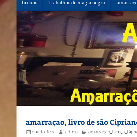
bruxos
Trabalhos de magia negra
amarraçõ
amarraçao, livro de são Ciprian
quarta-feira
admin
amarraçao_livro_s_Cipr