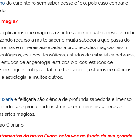
lho
do carpinteiro sem saber desse oficio, pois caso contrario
do.
a magia?
 explicamos que magia é assunto serio no qual se deve estudar
azendo recurso a muito saber e muita sabedoria que passa do
 rochas e minerais associadas a propriedades magicas, assim
ológicos, estudos teosóficos, estudos de cabalística hebraica,
 estudos de angeologia, estudos bíblicos, estudos de
s de línguas antigas – latim e hebraico – , estudos de ciências
e astrologia, e muitos outros.
ruxaria
e feitiçaria são ciência de profunda sabedoria e imenso
ucando-se e procurando instruir-se em todos os saberes e
s artes magicas.
ão Cipriano:
ontamentos da bruxa Èvora, botou-os no fundo da sua grande