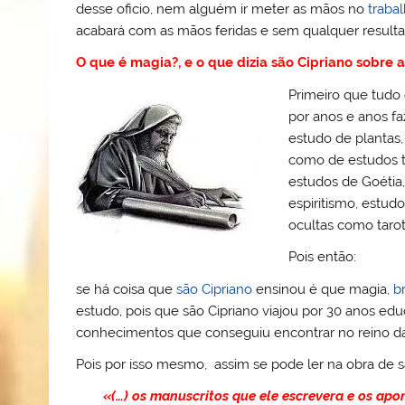
desse oficio, nem alguém ir meter as mãos no
traba
acabará com as mãos feridas e sem qualquer resulta
O que é magia?, e o que dizia são Cipriano sobre 
Primeiro que tudo
por anos e anos f
estudo de plantas,
como de estudos te
estudos de Goétia,
espiritismo, estudo
ocultas como tarot 
Pois então:
se há coisa que
são Cipriano
ensinou é que magia,
b
estudo, pois que são Cipriano viajou por 30 anos ed
conhecimentos que conseguiu encontrar no reino da
Pois por isso mesmo, assim se pode ler na obra de s
«(…) os manuscritos que ele escrevera e os ap