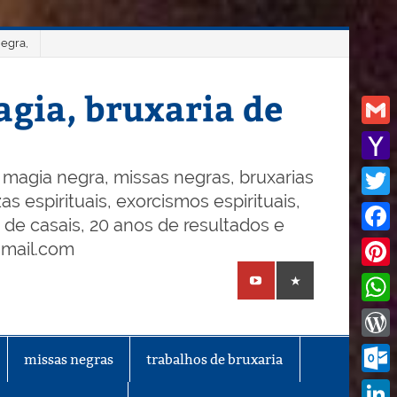
negra,
gia, bruxaria de
Gmail
Yaho
magia negra, missas negras, bruxarias
s espirituais, exorcismos espirituais,
Mail
Twitt
o de casais, 20 anos de resultados e
Face
gmail.com
Pinte
What
Word
missas negras
trabalhos de bruxaria
Outl