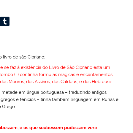
Li
T
n
u
k
m
e
bl
dI
r
o livro de são Cipriano:
n
e se faz á existência do Livro de São Cipriano está um
Tombo (…) continha formulas magicas e encantamentos
 dos Mouros, dos Assírios, dos Caldeus, e dos Hebreus».
 metade em linguá portuguesa – traduzindo antigos
 gregos e fenícios – tinha também linguagem em Runas e
o Grego.
soubessem, e os que soubessem pudessem ver»