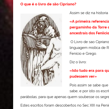
O que é o livro de são Cipriano?
Assim se diz na historia
«A primeira referencia
pergaminho da Torre 
ancestrais dos Feniici
O Livro de sao Ciprian
linguagem mistica de 
Fenício e Grego.
Diz o livro:
«Isto tudo era para q
pudessem ver»
Pois assim se sabe que
sabe, e por isto os esc
parábolas, para que apenas quem soubesse os segred
Estes escritos foram descobertos no Sec XIII na Pe