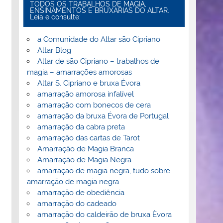
TODOS OS TRABALHOS DE MAGIA,
ENSINAMENTOS E BRUXARIAS DO ALTAR.
Leia e consulte:
a Comunidade do Altar são Cipriano
Altar Blog
Altar de são Cipriano – trabalhos de
magia – amarrações amorosas
Altar S. Cipriano e bruxa Évora
amarração amorosa infalível
amarração com bonecos de cera
amarração da bruxa Évora de Portugal
amarração da cabra preta
amarração das cartas de Tarot
Amarração de Magia Branca
Amarração de Magia Negra
amarração de magia negra, tudo sobre
amarração de magia negra
amarração de obediência
amarração do cadeado
amarração do caldeirão de bruxa Èvora