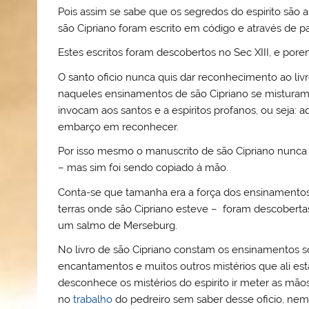
Pois assim se sabe que os segredos do espirito são a
são Cipriano foram escrito em código e através de 
Estes escritos foram descobertos no Sec XIII, e po
O santo oficio nunca quis dar reconhecimento ao livr
naqueles ensinamentos de são Cipriano se misturam
invocam aos santos e a espíritos profanos, ou seja: a
embarço em reconhecer.
Por isso mesmo o manuscrito de são Cipriano nunca f
– mas sim foi sendo copiado á mão.
Conta-se que tamanha era a força dos ensinamentos
terras onde são Cipriano esteve – foram descobertas
um salmo de Merseburg.
No livro de são Cipriano constam os ensinamentos s
encantamentos e muitos outros mistérios que ali est
desconhece os mistérios do espirito ir meter as m
no
trabalho
do pedreiro sem saber desse oficio, ne