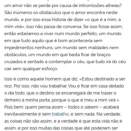
um amor não se perde por causa de intromissões alheias?
São inúmeros os obstáculos que o amor encontra neste
mundo, e por isso essa historia de dizer «o que é a mim, a
mim virá», isso não passa de conversa. Se isso fosse assim,
então estaríamos a viver num mundo perfeito, um mundo
em que tudo aquilo que é bom aconteceria sem
impedimentos nenhuns, um mundo sem maldades nem
obstáculos, um mundo em que basta ficar de braços
cruzados e sentado a contemplar o céu, que tudo irá do céu
cair sem qualquer esforço.
Isso é como aquele homem que diz: «Estou destinado a ser
rico. Por isso, não vou trabalhar. Vou é ficar em casa deitado
o dia todo, que o destino se encarregará de me trazer o
dinheiro á minha porta, porque o que é meu a mim virá »
Pois bem: quem pensa assim – todos o sabem – acabará
inevitavelmente é sem
trabalho
, e sem nada. Na verdade,
as coisas não são assim, e a verdade é que esta vida não é
assim, e por isso muitas das coisas que até poderiam ser