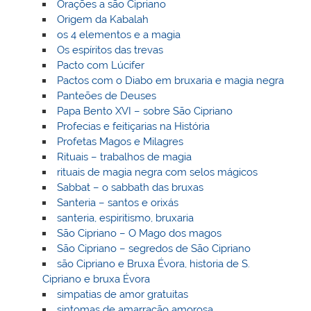
Orações a são Cipriano
Origem da Kabalah
os 4 elementos e a magia
Os espíritos das trevas
Pacto com Lúcifer
Pactos com o Diabo em bruxaria e magia negra
Panteões de Deuses
Papa Bento XVI – sobre São Cipriano
Profecias e feitiçarias na História
Profetas Magos e Milagres
Rituais – trabalhos de magia
rituais de magia negra com selos mágicos
Sabbat – o sabbath das bruxas
Santeria – santos e orixás
santeria, espiritismo, bruxaria
São Cipriano – O Mago dos magos
São Cipriano – segredos de São Cipriano
são Cipriano e Bruxa Évora, historia de S.
Cipriano e bruxa Évora
simpatias de amor gratuitas
sintomas de amarração amorosa