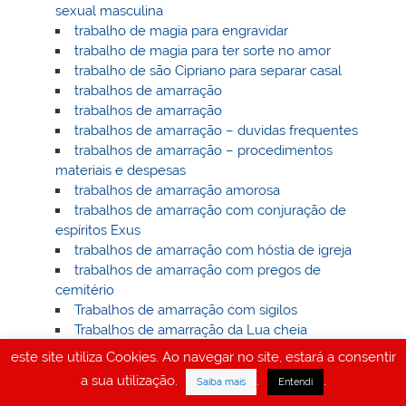
sexual masculina
trabalho de magia para engravidar
trabalho de magia para ter sorte no amor
trabalho de são Cipriano para separar casal
trabalhos de amarração
trabalhos de amarração
trabalhos de amarração – duvidas frequentes
trabalhos de amarração – procedimentos
materiais e despesas
trabalhos de amarração amorosa
trabalhos de amarração com conjuração de
espíritos Exus
trabalhos de amarração com hóstia de igreja
trabalhos de amarração com pregos de
cemitério
Trabalhos de amarração com sigilos
Trabalhos de amarração da Lua cheia
Trabalhos de amarração da tábua de Ouijá
este site utiliza Cookies. Ao navegar no site, estará a consentir
Trabalhos de amarração da vara de aveleira
a sua utilização.
.
.
Saiba mais
Entendi
Trabalhos de amarraçao das patas de galinha