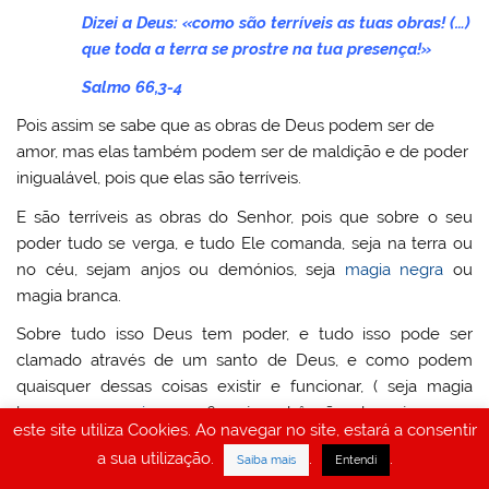
Dizei a Deus: «como são terríveis as tuas obras! (…)
que toda a terra se prostre na tua presença!»
Salmo 66,3-4
Pois assim se sabe que as obras de Deus podem ser de
amor, mas elas também podem ser de maldição e de poder
inigualável, pois que elas são terríveis.
E são terríveis as obras do Senhor, pois que sobre o seu
poder tudo se verga, e tudo Ele comanda, seja na terra ou
no céu, sejam anjos ou demónios, seja
magia negra
ou
magia branca.
Sobre tudo isso Deus tem poder, e tudo isso pode ser
clamado através de um santo de Deus, e como podem
quaisquer dessas coisas existir e funcionar, ( seja magia
branca ou
magia negra
?, seja a bênção de anjos ou a
este site utiliza Cookies. Ao navegar no site, estará a consentir
maldição de demónios?), sem a anuência e o poder de
a sua utilização.
.
.
Saiba mais
Entendi
Deus?