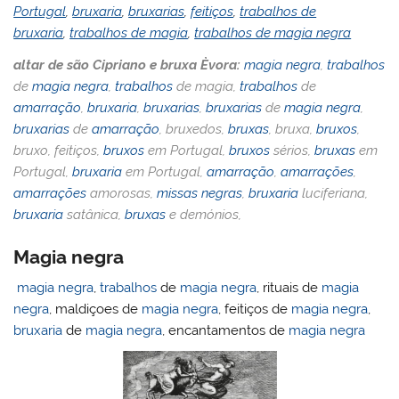
Portugal
,
bruxaria
,
bruxarias
,
feitiços
,
trabalhos de
bruxaria
,
trabalhos de magia
,
trabalhos de magia negra
altar de são Cipriano e bruxa Èvora:
magia negra
,
trabalhos
de
magia negra
,
trabalhos
de magia,
trabalhos
de
amarração
,
bruxaria
,
bruxarias
,
bruxarias
de
magia negra
,
bruxarias
de
amarração
, bruxedos,
bruxas
, bruxa,
bruxos
,
bruxo, feitiços,
bruxos
em Portugal,
bruxos
sérios,
bruxas
em
Portugal,
bruxaria
em Portugal,
amarração
,
amarrações
,
amarrações
amorosas,
missas negras
,
bruxaria
luciferiana,
bruxaria
satânica,
bruxas
e demónios,
Magia negra
magia negra
,
trabalhos
de
magia negra
, rituais de
magia
negra
, maldiçoes de
magia negra
, feitiços de
magia negra
,
bruxaria
de
magia negra
, encantamentos de
magia negra