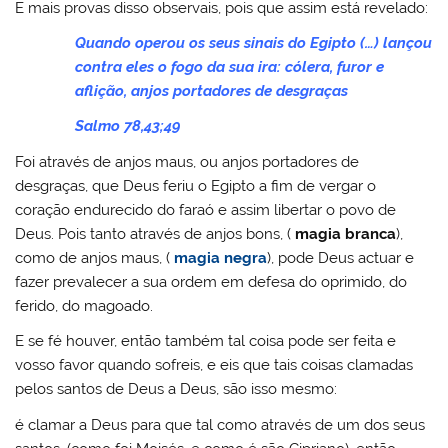
E mais provas disso observais, pois que assim está revelado:
Quando operou os seus sinais do Egipto (…) lançou
contra eles o fogo da sua ira: cólera, furor e
aflição, anjos portadores de desgraças
Salmo 78,43;49
Foi através de anjos maus, ou anjos portadores de
desgraças, que Deus feriu o Egipto a fim de vergar o
coração endurecido do faraó e assim libertar o povo de
Deus. Pois tanto através de anjos bons, (
magia branca
),
como de anjos maus, (
magia negra
), pode Deus actuar e
fazer prevalecer a sua ordem em defesa do oprimido, do
ferido, do magoado.
E se fé houver, então também tal coisa pode ser feita e
vosso favor quando sofreis, e eis que tais coisas clamadas
pelos santos de Deus a Deus, são isso mesmo:
é clamar a Deus para que tal como através de um dos seus