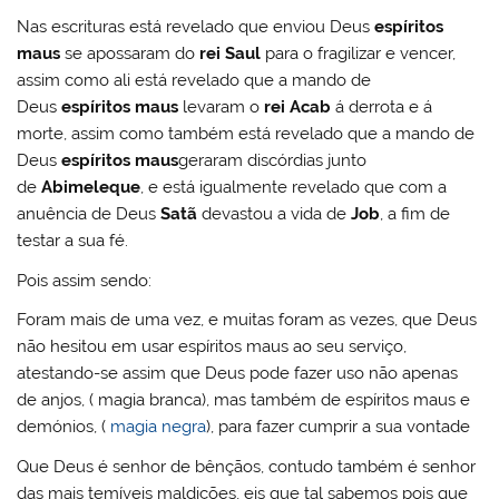
Nas escrituras está revelado que enviou Deus
espíritos
maus
se apossaram do
rei Saul
para o fragilizar e vencer,
assim como ali está revelado que a mando de
Deus
espíritos maus
levaram o
rei Acab
á derrota e á
morte, assim como também está revelado que a mando de
Deus
espíritos maus
geraram discórdias junto
de
Abimeleque
, e está igualmente revelado que com a
anuência de Deus
Satã
devastou a vida de
Job
, a fim de
testar a sua fé.
Pois assim sendo:
Foram mais de uma vez, e muitas foram as vezes, que Deus
não hesitou em usar espíritos maus ao seu serviço,
atestando-se assim que Deus pode fazer uso não apenas
de anjos, ( magia branca), mas também de espíritos maus e
demónios, (
magia negra
), para fazer cumprir a sua vontade
Que Deus é senhor de bênçãos, contudo também é senhor
das mais temíveis maldições, eis que tal sabemos pois que