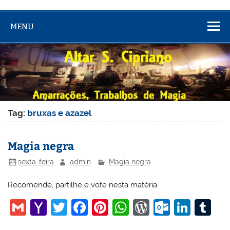
MENU
Tag:
bruxas e azazel
Magia negra
sexta-feira
admin
Magia negra
Recomende, partilhe e vote nesta matéria
G
Y
T
F
Pi
W
W
O
Li
T
m
a
w
a
nt
h
or
ut
n
u