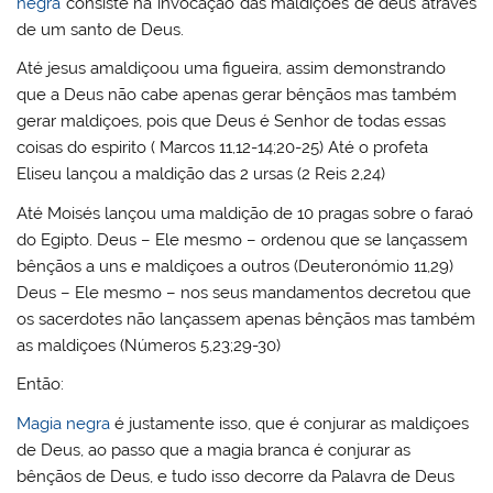
negra
consiste na invocação das maldições de deus através
de um santo de Deus.
Até jesus amaldiçoou uma figueira, assim demonstrando
que a Deus não cabe apenas gerar bênçãos mas também
gerar maldiçoes, pois que Deus é Senhor de todas essas
coisas do espirito ( Marcos 11,12-14;20-25) Até o profeta
Eliseu lançou a maldição das 2 ursas (2 Reis 2,24)
Até Moisés lançou uma maldição de 10 pragas sobre o faraó
do Egipto. Deus – Ele mesmo – ordenou que se lançassem
bênçãos a uns e maldiçoes a outros (Deuteronómio 11,29)
Deus – Ele mesmo – nos seus mandamentos decretou que
os sacerdotes não lançassem apenas bênçãos mas também
as maldiçoes (Números 5,23;29-30)
Então:
Magia negra
é justamente isso, que é conjurar as maldiçoes
de Deus, ao passo que a magia branca é conjurar as
bênçãos de Deus, e tudo isso decorre da Palavra de Deus