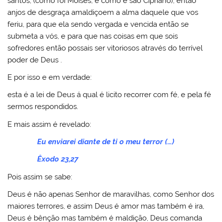
santos, (como foi Moisés, e como é são Cipriano), então
anjos de desgraça amaldiçoem a alma daquele que vos
feriu, para que ela sendo vergada e vencida então se
submeta a vós, e para que nas coisas em que sois
sofredores então possais ser vitoriosos através do terrível
poder de Deus .
E por isso e em verdade:
esta é a lei de Deus á qual é licito recorrer com fé, e pela fé
sermos respondidos.
E mais assim é revelado:
Eu enviarei diante de ti o meu terror (…)
Êxodo 23,27
Pois assim se sabe:
Deus é não apenas Senhor de maravilhas, como Senhor dos
maiores terrores, e assim Deus é amor mas também é ira,
Deus é bênção mas também é maldição, Deus comanda