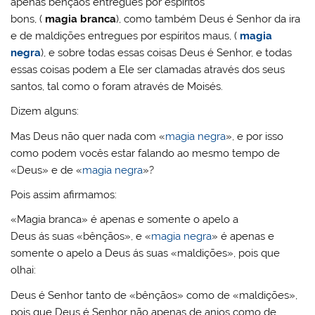
apenas bênçãos entregues por espíritos
bons, (
magia branca
), como também Deus é Senhor da ira
e de maldições entregues por espíritos maus, (
magia
negra
), e sobre todas essas coisas Deus é Senhor, e todas
essas coisas podem a Ele ser clamadas através dos seus
santos, tal como o foram através de Moisés.
Dizem alguns:
Mas Deus não quer nada com «
magia negra
», e por isso
como podem vocês estar falando ao mesmo tempo de
«Deus» e de «
magia negra
»?
Pois assim afirmamos:
«Magia branca» é apenas e somente o apelo a
Deus ás suas «bênçãos», e «
magia negra
» é apenas e
somente o apelo a Deus ás suas «maldições», pois que
olhai:
Deus é Senhor tanto de «bênçãos» como de «maldições»,
pois que Deus é Senhor não apenas de anjos como de