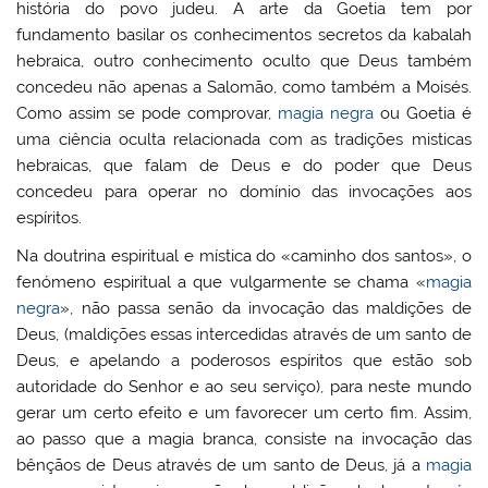
história do povo judeu. A arte da Goetia tem por
fundamento basilar os conhecimentos secretos da kabalah
hebraica, outro conhecimento oculto que Deus também
concedeu não apenas a Salomão, como também a Moisés.
Como assim se pode comprovar,
magia negra
ou Goetia é
uma ciência oculta relacionada com as tradições misticas
hebraicas, que falam de Deus e do poder que Deus
concedeu para operar no domínio das invocações aos
espíritos.
Na doutrina espiritual e mística do «caminho dos santos», o
fenómeno espiritual a que vulgarmente se chama «
magia
negra
», não passa senão da invocação das maldições de
Deus, (maldições essas intercedidas através de um santo de
Deus, e apelando a poderosos espíritos que estão sob
autoridade do Senhor e ao seu serviço), para neste mundo
gerar um certo efeito e um favorecer um certo fim. Assim,
ao passo que a magia branca, consiste na invocação das
bênçãos de Deus através de um santo de Deus, já a
magia