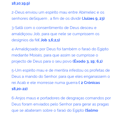
18,10;19,9)
2-Deus enviou um espírito mau entre Abimelec e os
senhores deSiquem , a fim de os dividir
(Juízes 9, 23)
3-Satã com o consentimento de Deus desceu e
amaldiçoou Job, para que nele se cumprissem os
desígnios da fé
( Job 1,6;2,1)
4-Amaldiçoado por Deus foi também o faraó do Egipto
mediante Moisés, para que assim se cumprisse o
projecto de Deus para o seu povo
(Êxodo 3, 19; 6,1)
5-Um espírito mau e de mentira infestou os profetas de
Deus a mando do Senhor, para que eles enganassem o
rei Acab e ele morresse numa guerra
( 2 Crónicas
18,20-22)
6-Anjos maus e portadores de desgraças comandos por
Deus foram enviados pelo Senhor para gerar as pragas
que se abateram sobre o faraó do Egipto
(Salmo