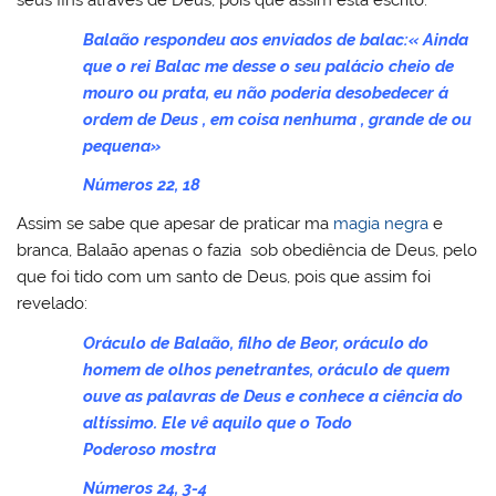
seus fins através de Deus, pois que assim está escrito:
Balaão respondeu aos enviados de balac:« Ainda
que o rei Balac me desse o seu palácio cheio de
mouro ou prata, eu não poderia desobedecer á
ordem de Deus , em coisa nenhuma , grande de ou
pequena»
Números 22, 18
Assim se sabe que apesar de praticar ma
magia negra
e
branca, Balaão apenas o fazia sob obediência de Deus, pelo
que foi tido com um santo de Deus, pois que assim foi
revelado:
Oráculo de Balaão, filho de Beor, oráculo do
homem de olhos penetrantes, oráculo de quem
ouve as palavras de Deus e conhece a ciência do
altíssimo. Ele vê aquilo que o Todo
Poderoso mostra
Números 24, 3-4