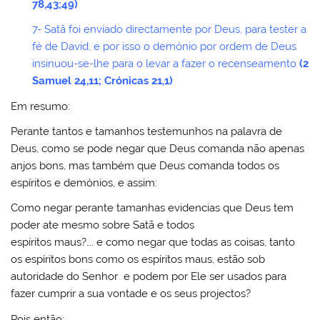
78,43;49)
7- Satã foi enviado directamente por Deus, para tester a
fé de David, e por isso o demónio por ordem de Deus
insinuou-se-lhe para o levar a fazer o recenseamento
(2
Samuel 24,11; Crónicas 21,1)
Em resumo:
Perante tantos e tamanhos testemunhos na palavra de
Deus, como se pode negar que Deus comanda não apenas
anjos bons, mas também que Deus comanda todos os
espíritos e demónios, e assim:
Como negar perante tamanhas evidencias que Deus tem
poder ate mesmo sobre Satã e todos
espíritos maus?…. e como negar que todas as coisas, tanto
os espíritos bons como os espíritos maus, estão sob
autoridade do Senhor e podem por Ele ser usados para
fazer cumprir a sua vontade e os seus projectos?
Pois então: