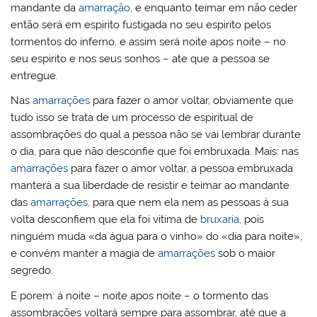
mandante da
amarração
, e enquanto teimar em não ceder
então será em espirito fustigada no seu espirito pelos
tormentos do inferno, e assim será noite apos noite – no
seu espirito e nos seus sonhos – ate que a pessoa se
entregue.
Nas
amarrações
para fazer o amor voltar, obviamente que
tudo isso se trata de um processo de espiritual de
assombrações do qual a pessoa não se vai lembrar durante
o dia, para que não desconfie que foi embruxada. Mais: nas
amarrações
para fazer o amor voltar, a pessoa embruxada
manterá a sua liberdade de resistir e teimar ao mandante
das
amarrações
, para que nem ela nem as pessoas á sua
volta desconfiem que ela foi vitima de
bruxaria
, pois
ninguém muda «da água para o vinho» do «dia para noite»,
e convém manter a magia de
amarrações
sob o maior
segredo.
E porem: á noite – noite apos noite – o tormento das
assombrações voltará sempre para assombrar, até que a