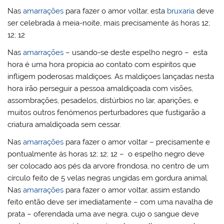
Nas
amarrações
para fazer o amor voltar, esta
bruxaria
deve
ser celebrada á meia-noite, mais precisamente ás horas 12;
12; 12
Nas
amarrações
– usando-se deste espelho negro – esta
hora é uma hora propicia ao contato com espíritos que
infligem poderosas maldiçoes. As maldiçoes lançadas nesta
hora irão perseguir a pessoa amaldiçoada com visões,
assombrações, pesadelos, distúrbios no lar, aparições, e
muitos outros fenómenos perturbadores que fustigarão a
criatura amaldiçoada sem cessar.
Nas
amarrações
para fazer o amor voltar – precisamente e
pontualmente ás horas 12; 12; 12 – o espelho negro deve
ser colocado aos pés da arvore frondosa, no centro de um
círculo feito de 5 velas negras ungidas em gordura animal.
Nas
amarrações
para fazer o amor voltar, assim estando
feito então deve ser imediatamente – com uma navalha de
prata – oferendada uma ave negra, cujo o sangue deve