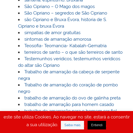
santeria, espiritismo, bruxaria
São Cipriano – O Mago dos magos
São Cipriano – segredos de São Cipriano
são Cipriano e Bruxa Évora, historia de S.
Cipriano e bruxa Évora
simpatias de amor gratuitas
sintomas de amarração amorosa
Teosofia- Teomancia- Kabalah-Gematria
terreiros de santo – o que são terreiros de santo
Testemunhos verídicos, testemunhos verídicos
do altar são Cipriano
Trabalho de amarração da cabeça de serpente
negra
Trabalho de amarração do coração de pombo
negro
trabalho de amarração do ovo de galinha preta
trabalho de amarração para homem casado
trabalho de amarração para o homem ser fiel
este site utiliza Cookies. Ao navegar no site, estará a consentir
trabalho de amarração para ter marido e amante
trabalho de bruxaria, tudo sobre trabalhos de
a sua utilização.
.
.
Saiba mais
Entendi
bruxaria