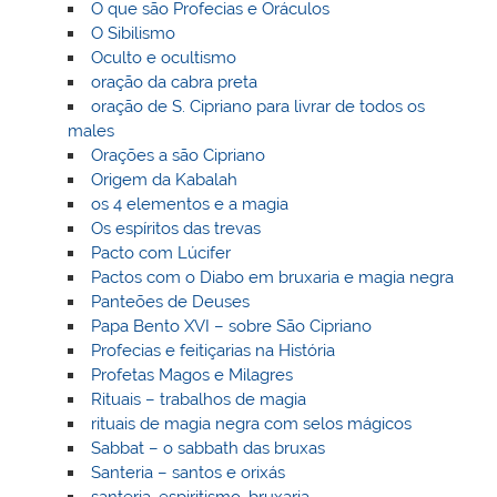
O que são Profecias e Oráculos
O Sibilismo
Oculto e ocultismo
oração da cabra preta
oração de S. Cipriano para livrar de todos os
males
Orações a são Cipriano
Origem da Kabalah
os 4 elementos e a magia
Os espíritos das trevas
Pacto com Lúcifer
Pactos com o Diabo em bruxaria e magia negra
Panteões de Deuses
Papa Bento XVI – sobre São Cipriano
Profecias e feitiçarias na História
Profetas Magos e Milagres
Rituais – trabalhos de magia
rituais de magia negra com selos mágicos
Sabbat – o sabbath das bruxas
Santeria – santos e orixás