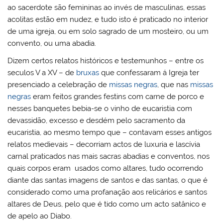
ao sacerdote são femininas ao invés de masculinas, essas
acolitas estão em nudez, e tudo isto é praticado no interior
de uma igreja, ou em solo sagrado de um mosteiro, ou um
convento, ou uma abadia.
Dizem certos relatos históricos e testemunhos – entre os
seculos V a XV – de
bruxas
que confessaram á Igreja ter
presenciado a celebração de
missas negras
, que nas
missas
negras
eram feitos grandes festins com carne de porco e
nesses banquetes bebia-se o vinho de eucaristia com
devassidão, excesso e desdém pelo sacramento da
eucaristia, ao mesmo tempo que – contavam esses antigos
relatos medievais – decorriam actos de luxuria e lascívia
carnal praticados nas mais sacras abadias e conventos, nos
quais corpos eram usados ​​como altares, tudo ocorrendo
diante das santas imagens de santos e das santas, o que é
considerado como uma profanação aos relicários e santos
altares de Deus, pelo que é tido como um acto satânico e
de apelo ao Diabo.