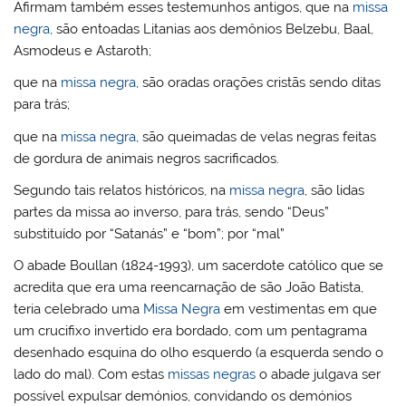
Afirmam também esses testemunhos antigos, que na
missa
negra
, são entoadas Litanias aos demônios Belzebu, Baal,
Asmodeus e Astaroth;
que na
missa negra
, são oradas orações cristãs sendo ditas
para trás;
que na
missa negra
, são queimadas de velas negras feitas
de gordura de animais negros sacrificados.
Segundo tais relatos históricos, na
missa negra
, são lidas
partes da missa ao inverso, para trás, sendo “Deus”
substituído por “Satanás” e “bom”; por “mal”
O abade Boullan (1824-1993), um sacerdote católico que se
acredita que era uma reencarnação de são João Batista,
teria celebrado uma
Missa Negra
em vestimentas em que
um crucifixo invertido era bordado, com um pentagrama
desenhado esquina do olho esquerdo (a esquerda sendo o
lado do mal). Com estas
missas negras
o abade julgava ser
possível expulsar demónios, convidando os demónios