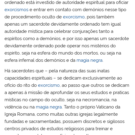
ordenado está investido de autoridade espiritual para oficiar
exorcismos
e entrar em contato com demónios nesse tipo
de procedimento oculto de
exorcismo
, pois também
apenas um sacerdote devidamente ordenado tem igual
autoridade mística para celebrar conjurações tanto a
espíritos como a demónios, e por isso apenas um sacerdote
devidamente ordenado pode operar nos mistérios do
espirito, seja na esfera do mundo dos mortos, ou seja na
esfera infernal dos demónios e da
magia negra
.
Há sacerdotes que – pela natureza das suas inatas
capacidades espirituais – se dedicam exclusivamente ao
ofício do rito do
exorcismo
, ao passo que outros se dedicam
a apenas á missão de aprofundar os seus estudos e praticas
místicas no campo do oculto, seja na necromancia, na
vidência ou na
magia negra
. Tanto o próprio Vaticano da
Igreja Romana, como muitas outras igrejas legalmente
fundadas e sacramentadas, possuem discretos e sigilosos
centros privados de estudos religiosos para treinar e