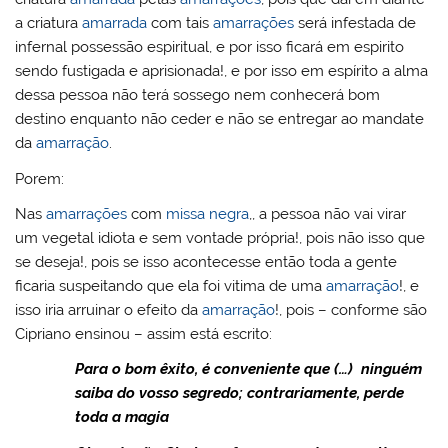
a criatura
amarrada
com tais
amarrações
será infestada de
infernal possessão espiritual, e por isso ficará em espirito
sendo fustigada e aprisionada!, e por isso em espírito a alma
dessa pessoa não terá sossego nem conhecerá bom
destino enquanto não ceder e não se entregar ao mandate
da
amarração
.
Porem:
Nas
amarrações
com
missa negra
,, a pessoa não vai virar
um vegetal idiota e sem vontade própria!, pois não isso que
se deseja!, pois se isso acontecesse então toda a gente
ficaria suspeitando que ela foi vitima de uma
amarração
!, e
isso iria arruinar o efeito da
amarração
!, pois – conforme são
Cipriano ensinou – assim está escrito:
Para o bom êxito, é conveniente que (…) ninguém
saiba do vosso segredo; contrariamente, perde
toda a magia