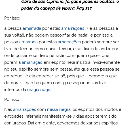
Obra de são Cipriano, forças e poderes ocultos, o
poder da cabeça de víbora, Pag 317
Por isso:
a pessoa
amarrada
por estas
amarrações
, ( e as pessoas á
sua volta!), não podem desconfiar de nada!, e por isso a
pessoa
amarrada
por estas
amarrações
poderá sempre ser
livre de teimar como quiser teimar, e ser livre de andar por
onde quiser, e ser livre persistir com quem quiser, que
porem a
amarração
em espirito nela insistirá invisivelmente
no seu espirito sempre sem cessar, ate que essa pessoa se
entregue!, e ela entregar-se-á!!, pois que – demore o que
demorar – não há quem consiga escapar aos ardis e
infernos da
magia negra
.
Por isso:
Nas
amarrações
com
missa negra
, os espíritos dos mortos e
entidades infernais manifestam-se 7 dias apos terem sido
conjurados; Daí em diante, deveremos deixar aos espíritos