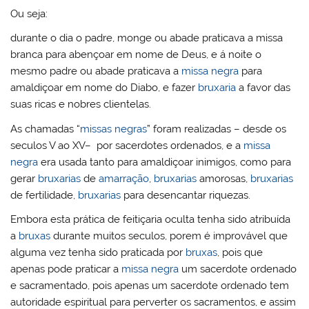
Ou seja:
durante o dia o padre, monge ou abade praticava a missa
branca para abençoar em nome de Deus, e á noite o
mesmo padre ou abade praticava a
missa negra
para
amaldiçoar em nome do Diabo, e fazer
bruxaria
a favor das
suas ricas e nobres clientelas.
As chamadas “
missas negras
” foram realizadas – desde os
seculos V ao XV– por sacerdotes ordenados, e a
missa
negra
era usada tanto para amaldiçoar inimigos, como para
gerar
bruxarias
de
amarração
,
bruxarias
amorosas,
bruxarias
de fertilidade,
bruxarias
para desencantar riquezas.
Embora esta prática de feitiçaria oculta tenha sido atribuída
a
bruxas
durante muitos seculos, porem é improvável que
alguma vez tenha sido praticada por
bruxas
, pois que
apenas pode praticar a
missa negra
um sacerdote ordenado
e sacramentado, pois apenas um sacerdote ordenado tem
autoridade espiritual para perverter os sacramentos, e assim