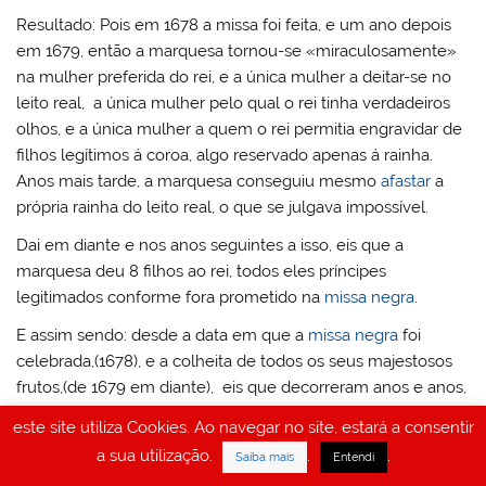
Resultado: Pois em 1678 a missa foi feita, e um ano depois
em 1679, então a marquesa tornou-se «miraculosamente»
na mulher preferida do rei, e a única mulher a deitar-se no
leito real, a única mulher pelo qual o rei tinha verdadeiros
olhos, e a única mulher a quem o rei permitia engravidar de
filhos legítimos á coroa, algo reservado apenas á rainha.
Anos mais tarde, a marquesa conseguiu mesmo
afastar
a
própria rainha do leito real, o que se julgava impossível.
Dai em diante e nos anos seguintes a isso, eis que a
marquesa deu 8 filhos ao rei, todos eles príncipes
legitimados conforme fora prometido na
missa negra
.
E assim sendo: desde a data em que a
missa negra
foi
celebrada,(1678), e a colheita de todos os seus majestosos
frutos,(de 1679 em diante), eis que decorreram anos e anos,
e porem: o fruto garantido veio e materializou-se, pois que a
este site utiliza Cookies. Ao navegar no site, estará a consentir
nobre marquesa soube sempre guiar-se pela fé na magia
a sua utilização.
.
.
Saiba mais
Entendi
infernal das
missas negras
, e pela orientação espiritual do