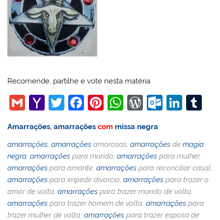
Recomende, partilhe e vote nesta matéria
G
Y
T
F
Pi
W
W
O
Li
T
m
a
w
a
nt
h
or
ut
n
u
Amarrações
,
amarrações
com
missa negra
ai
h
itt
c
er
at
d
lo
k
m
amarrações
,
amarrações
amorosas,
amarrações
de
magia
l
o
er
e
e
s
Pr
o
e
bl
negra
,
amarrações
para marido,
amarrações
para mulher,
o
b
st
A
e
k.
dI
r
amarrações
para amante,
amarrações
para reconciliar casal,
M
o
p
ss
c
n
amarrações
para impedir divorcio,
amarrações
para trazer o
amor de volta,
amarrações
para trazer marido de volta,
ai
o
p
o
amarrações
para trazer homem de volta,
amarrações
para
l
k
m
trazer mulher de volta,
amarrações
para trazer esposa de