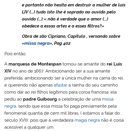
e portanto não hesita em destruir a mulher de luís
LIV (…) tudo isto lhe é soprado ao ouvido pelo
ouvido (…):« não é verdade que o amor (…)
obedece a essas artes e a esses filtros?»
Obra de são Cipriano, Capitulo , versando sobre
«
missa negra
», Pag 402
Pois então:
A
marquesa de Montespan
tornou-se amante do
rei Luís
XIV
no ano de 1667. Ambicionando ser a sua amante
preferida, ambicionando ser a única mulher na cama do rei,
e querendo não apenas
afastar
a rainha do seu caminho
como dar ao rei filhos legítimos para coroa francesa, ela
pediu ao
padre Guibourg
a celebração de uma
missa
negra
, sendo que essa missa foi paga previamente pela
fenomenal quantia de cem mil libras, ( estamos a falar do
século XVII), pois que a verdadeira
magia negra
não é coisa
acessível a qualquer um.