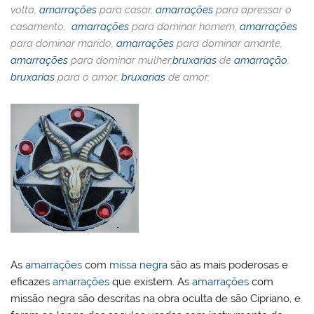
volta,
amarrações
para casar,
amarrações
para apressar o
casamento,
amarrações
para dominar homem,
amarrações
para dominar marido,
amarrações
para dominar amante,
amarrações
para dominar mulher,
bruxarias
de
amarração
,
bruxarias
para o amor,
bruxarias
de amor,
As
amarrações
com
missa negra
são as mais poderosas e
eficazes
amarrações
que existem. As
amarrações
com
missão negra são descritas na obra oculta de são Cipriano, e