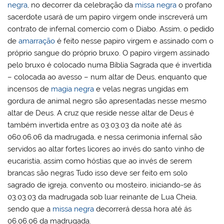
negra
, no decorrer da celebração da
missa negra
o profano
sacerdote usará de um papiro virgem onde inscreverá um
contrato de infernal comercio com o Diabo. Assim, o pedido
de
amarração
é feito nesse papiro virgem e assinado com o
próprio sangue do próprio bruxo. O papiro virgem assinado
pelo bruxo é colocado numa Bíblia Sagrada que é invertida
– colocada ao avesso – num altar de Deus, enquanto que
incensos de
magia negra
e velas negras ungidas em
gordura de animal negro são apresentadas nesse mesmo
altar de Deus. A cruz que reside nesse altar de Deus é
também invertida entre as 03.03.03 da noite até ás
060.06.06 da madrugada, e nessa cerimonia infernal são
servidos ao altar fortes licores ao invés do santo vinho de
eucaristia, assim como hóstias que ao invés de serem
brancas são negras Tudo isso deve ser feito em solo
sagrado de igreja, convento ou mosteiro, iniciando-se ás
03.03.03 da madrugada sob luar reinante de Lua Cheia,
sendo que a
missa negra
decorrerá dessa hora até ás
06.06.06 da madrugada.