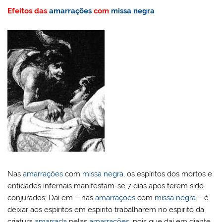
Efeitos das
amarrações
com
missa negra
Nas
amarrações
com
missa negra
, os espíritos dos mortos e
entidades infernais manifestam-se 7 dias apos terem sido
conjurados; Daí em – nas
amarrações
com
missa negra
– é
deixar aos espíritos em espirito trabalharem no espirito da
criatura
amarrada
pelas
amarrações
, pois que daí em diante