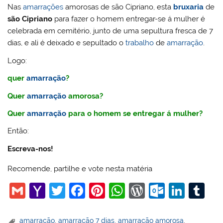
Nas
amarrações
amorosas de são Cipriano, esta
bruxaria
de
são Cipriano
para fazer o homem entregar-se á mulher é
celebrada em cemitério, junto de uma sepultura fresca de 7
dias, e ali é deixado e sepultado o
trabalho
de
amarração
.
Logo:
quer
amarração
?
Quer
amarração
amorosa?
Quer
amarração
para o homem se entregar á mulher?
Então:
Escreva-nos!
Recomende, partilhe e vote nesta matéria
G
Y
T
F
Pi
W
W
O
Li
T
m
a
w
a
nt
h
or
ut
n
u
ai
h
itt
c
er
at
d
lo
k
m
amarração
,
amarração 7 dias
,
amarração amorosa
,