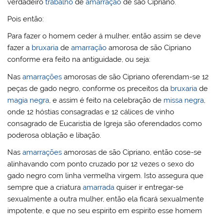
verdadeiro
trabalho
de
amarração
de são Cipriano.
Pois então:
Para fazer o homem ceder á mulher, então assim se deve
fazer a
bruxaria
de
amarração
amorosa de são Cipriano
conforme era feito na antiguidade, ou seja:
Nas
amarrações
amorosas de são Cipriano oferendam-se 12
peças de gado negro, conforme os preceitos da
bruxaria
de
magia negra
, e assim é feito na celebração de
missa negra
,
onde 12 hóstias consagradas e 12 cálices de vinho
consagrado de Eucaristia de Igreja são oferendados como
poderosa oblação e libação.
Nas
amarrações
amorosas de são Cipriano, então cose-se
alinhavando com ponto cruzado por 12 vezes o sexo do
gado negro com linha vermelha virgem. Isto assegura que
sempre que a criatura
amarrada
quiser ir entregar-se
sexualmente a outra mulher, então ela ficará sexualmente
impotente, e que no seu espirito em espirito esse homem