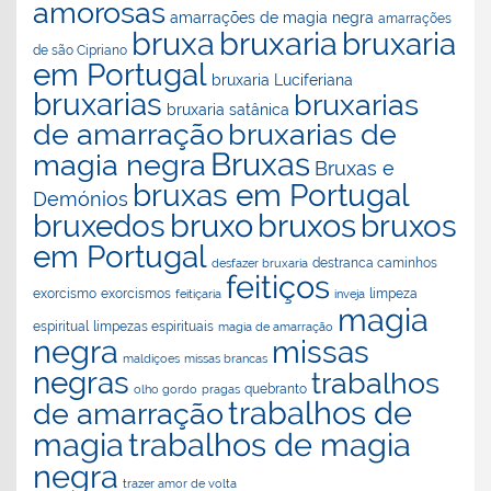
amorosas
amarrações de magia negra
amarrações
bruxaria
bruxa
bruxaria
de são Cipriano
em Portugal
bruxaria Luciferiana
bruxarias
bruxarias
bruxaria satânica
de amarração
bruxarias de
Bruxas
magia negra
Bruxas e
bruxas em Portugal
Demónios
bruxo
bruxos
bruxedos
bruxos
em Portugal
destranca caminhos
desfazer bruxaria
feitiços
exorcismos
exorcismo
feitiçaria
inveja
limpeza
magia
espiritual
limpezas espirituais
magia de amarração
negra
missas
maldiçoes
missas brancas
negras
trabalhos
olho gordo
pragas
quebranto
trabalhos de
de amarração
magia
trabalhos de magia
negra
trazer amor de volta