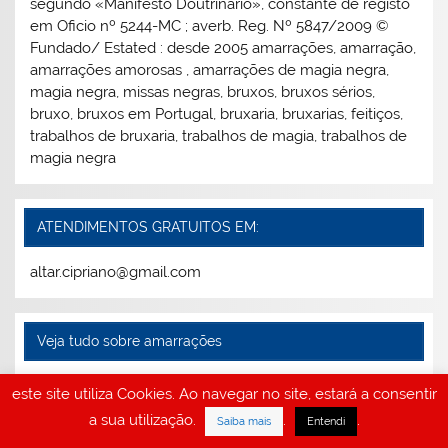
segundo «Manifesto Doutrinário», constante de registo
em Oficio nº 5244-MC ; averb. Reg. Nº 5847/2009 ©
Fundado/ Estated : desde 2005 amarrações, amarração,
amarrações amorosas , amarrações de magia negra,
magia negra, missas negras, bruxos, bruxos sérios,
bruxo, bruxos em Portugal, bruxaria, bruxarias, feitiços,
trabalhos de bruxaria, trabalhos de magia, trabalhos de
magia negra
ATENDIMENTOS GRATUITOS EM:
altar.cipriano@gmail.com
Veja tudo sobre amarrações
este site utiliza Cookies. Ao navegar no site, estará a consentir
a sua utilização.
.
.
Saiba mais
Entendi