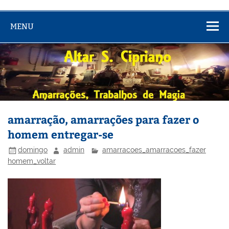
MENU
amarração, amarrações para fazer o
homem entregar-se
domingo
admin
amarracoes_amarracoes_fazer
homem_voltar