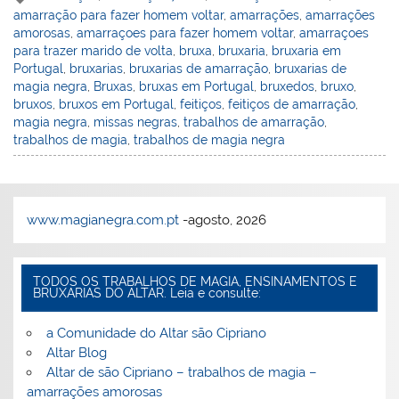
amarração para fazer homem voltar
,
amarrações
,
amarrações
l
o
er
e
e
s
Pr
o
e
bl
amorosas
,
amarraçoes para fazer homem voltar
,
amarraçoes
o
b
st
A
e
k.
dI
r
para trazer marido de volta
,
bruxa
,
bruxaria
,
bruxaria em
Portugal
,
bruxarias
,
bruxarias de amarração
,
bruxarias de
M
o
p
ss
c
n
magia negra
,
Bruxas
,
bruxas em Portugal
,
bruxedos
,
bruxo
,
ai
o
p
o
bruxos
,
bruxos em Portugal
,
feitiços
,
feitiços de amarração
,
magia negra
,
missas negras
,
trabalhos de amarração
,
l
k
m
trabalhos de magia
,
trabalhos de magia negra
www.magianegra.com.pt
-agosto, 2026
TODOS OS TRABALHOS DE MAGIA, ENSINAMENTOS E
BRUXARIAS DO ALTAR. Leia e consulte:
a Comunidade do Altar são Cipriano
Altar Blog
Altar de são Cipriano – trabalhos de magia –
amarrações amorosas