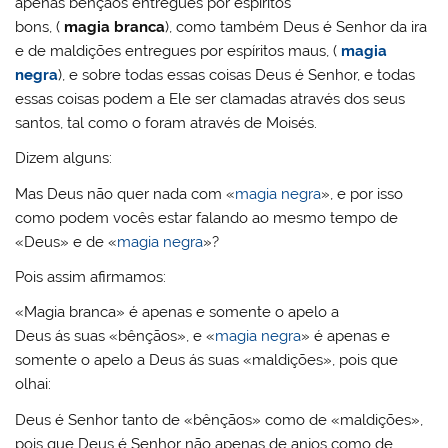
apenas bênçãos entregues por espíritos
bons, (
magia branca
), como também Deus é Senhor da ira
e de maldições entregues por espíritos maus, (
magia
negra
), e sobre todas essas coisas Deus é Senhor, e todas
essas coisas podem a Ele ser clamadas através dos seus
santos, tal como o foram através de Moisés.
Dizem alguns:
Mas Deus não quer nada com «
magia negra
», e por isso
como podem vocês estar falando ao mesmo tempo de
«Deus» e de «
magia negra
»?
Pois assim afirmamos:
«Magia branca» é apenas e somente o apelo a
Deus ás suas «bênçãos», e «
magia negra
» é apenas e
somente o apelo a Deus ás suas «maldições», pois que
olhai:
Deus é Senhor tanto de «bênçãos» como de «maldições»,
pois que Deus é Senhor não apenas de anjos como de