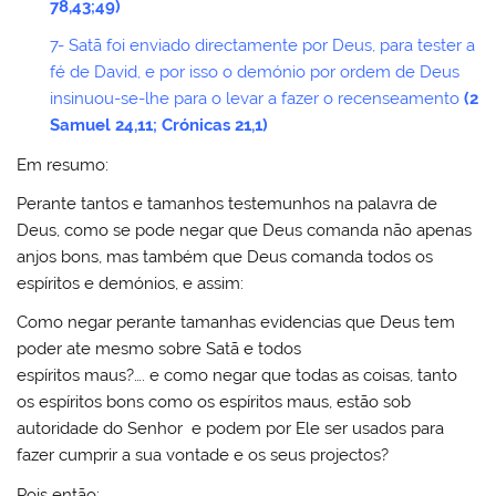
78,43;49)
7- Satã foi enviado directamente por Deus, para tester a
fé de David, e por isso o demónio por ordem de Deus
insinuou-se-lhe para o levar a fazer o recenseamento
(2
Samuel 24,11; Crónicas 21,1)
Em resumo:
Perante tantos e tamanhos testemunhos na palavra de
Deus, como se pode negar que Deus comanda não apenas
anjos bons, mas também que Deus comanda todos os
espíritos e demónios, e assim:
Como negar perante tamanhas evidencias que Deus tem
poder ate mesmo sobre Satã e todos
espíritos maus?…. e como negar que todas as coisas, tanto
os espíritos bons como os espíritos maus, estão sob
autoridade do Senhor e podem por Ele ser usados para
fazer cumprir a sua vontade e os seus projectos?
Pois então: