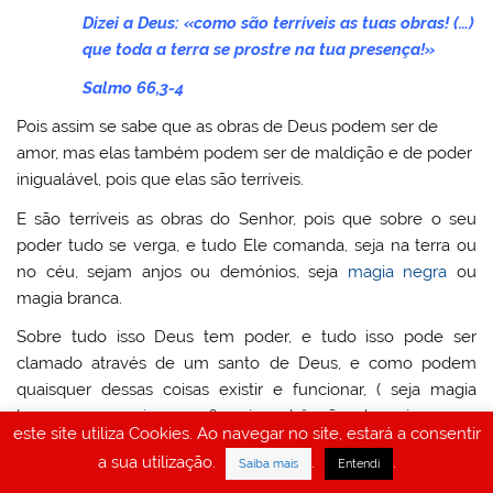
Dizei a Deus: «como são terríveis as tuas obras! (…)
que toda a terra se prostre na tua presença!»
Salmo 66,3-4
Pois assim se sabe que as obras de Deus podem ser de
amor, mas elas também podem ser de maldição e de poder
inigualável, pois que elas são terríveis.
E são terríveis as obras do Senhor, pois que sobre o seu
poder tudo se verga, e tudo Ele comanda, seja na terra ou
no céu, sejam anjos ou demónios, seja
magia negra
ou
magia branca.
Sobre tudo isso Deus tem poder, e tudo isso pode ser
clamado através de um santo de Deus, e como podem
quaisquer dessas coisas existir e funcionar, ( seja magia
branca ou
magia negra
?, seja a bênção de anjos ou a
este site utiliza Cookies. Ao navegar no site, estará a consentir
maldição de demónios?), sem a anuência e o poder de
a sua utilização.
.
.
Saiba mais
Entendi
Deus?