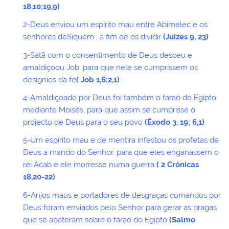
18,10;19,9)
2-Deus enviou um espírito mau entre Abimelec e os
senhores deSiquem , a fim de os dividir
(Juízes 9, 23)
3-Satã com o consentimento de Deus desceu e
amaldiçoou Job, para que nele se cumprissem os
desígnios da fé
( Job 1,6;2,1)
4-Amaldiçoado por Deus foi também o faraó do Egipto
mediante Moisés, para que assim se cumprisse o
projecto de Deus para o seu povo
(Êxodo 3, 19; 6,1)
5-Um espírito mau e de mentira infestou os profetas de
Deus a mando do Senhor, para que eles enganassem o
rei Acab e ele morresse numa guerra
( 2 Crónicas
18,20-22)
6-Anjos maus e portadores de desgraças comandos por
Deus foram enviados pelo Senhor para gerar as pragas
que se abateram sobre o faraó do Egipto
(Salmo