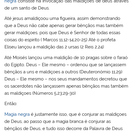
negra
consiste na invocação das maldições de deus através
de um santo de Deus.
Até jesus amaldiçoou uma figueira, assim demonstrando
que a Deus não cabe apenas gerar bênçãos mas também
gerar maldiçoes, pois que Deus é Senhor de todas essas
coisas do espirito ( Marcos 11,12-14;20-25) Até o profeta
Eliseu lançou a maldição das 2 ursas (2 Reis 2,24)
Até Moisés lançou uma maldição de 10 pragas sobre o faraó
do Egipto. Deus – Ele mesmo – ordenou que se lançassem
bênçãos a uns e maldiçoes a outros (Deuteronómio 11,29)
Deus – Ele mesmo – nos seus mandamentos decretou que
os sacerdotes não lançassem apenas bênçãos mas também
as maldiçoes (Números 5,23;29-30)
Então:
Magia negra
é justamente isso, que é conjurar as maldiçoes
de Deus, ao passo que a magia branca é conjurar as
bênçãos de Deus, e tudo isso decorre da Palavra de Deus