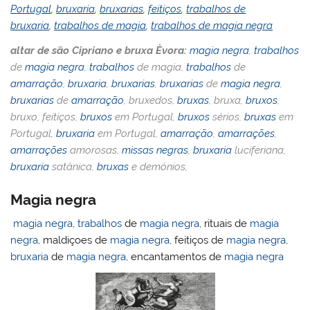
Portugal
,
bruxaria
,
bruxarias
,
feitiços
,
trabalhos de
bruxaria
,
trabalhos de magia
,
trabalhos de magia negra
altar de são Cipriano e bruxa Èvora:
magia negra
,
trabalhos
de
magia negra
,
trabalhos
de magia,
trabalhos
de
amarração
,
bruxaria
,
bruxarias
,
bruxarias
de
magia negra
,
bruxarias
de
amarração
, bruxedos,
bruxas
, bruxa,
bruxos
,
bruxo, feitiços,
bruxos
em Portugal,
bruxos
sérios,
bruxas
em
Portugal,
bruxaria
em Portugal,
amarração
,
amarrações
,
amarrações
amorosas,
missas negras
,
bruxaria
luciferiana,
bruxaria
satânica,
bruxas
e demónios,
Magia negra
magia negra
,
trabalhos
de
magia negra
, rituais de
magia
negra
, maldiçoes de
magia negra
, feitiços de
magia negra
,
bruxaria
de
magia negra
, encantamentos de
magia negra