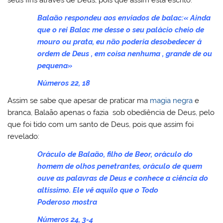
seus fins através de Deus, pois que assim está escrito:
Balaão respondeu aos enviados de balac:« Ainda
que o rei Balac me desse o seu palácio cheio de
mouro ou prata, eu não poderia desobedecer á
ordem de Deus , em coisa nenhuma , grande de ou
pequena»
Números 22, 18
Assim se sabe que apesar de praticar ma
magia negra
e
branca, Balaão apenas o fazia sob obediência de Deus, pelo
que foi tido com um santo de Deus, pois que assim foi
revelado:
Oráculo de Balaão, filho de Beor, oráculo do
homem de olhos penetrantes, oráculo de quem
ouve as palavras de Deus e conhece a ciência do
altíssimo. Ele vê aquilo que o Todo
Poderoso mostra
Números 24, 3-4