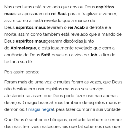
Nas escrituras está revelado que enviou Deus
espíritos
maus
se apossaram do
rei Saul
para o fragilizar e vencer,
assim como ali está revelado que a mando de
Deus
espíritos maus
levaram o
rei Acab
á derrota e á
morte, assim como também está revelado que a mando de
Deus
espíritos maus
geraram discórdias junto
de
Abimeleque
, e está igualmente revelado que com a
anuência de Deus
Satã
devastou a vida de
Job
, a fim de
testar a sua fé.
Pois assim sendo:
Foram mais de uma vez, e muitas foram as vezes, que Deus
não hesitou em usar espíritos maus ao seu serviço,
atestando-se assim que Deus pode fazer uso não apenas
de anjos, ( magia branca), mas também de espíritos maus e
demónios, (
magia negra
), para fazer cumprir a sua vontade
Que Deus é senhor de bênçãos, contudo também é senhor
das mais temíveis maldições, eis que tal sabemos pois que