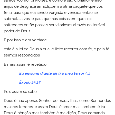
santos, (como foi Moisés, e como é são Cipriano), então
anjos de desgraça amaldiçoem a alma daquele que vos
feriu, para que ela sendo vergada e vencida então se
submeta a vós, e para que nas coisas em que sois
sofredores então possais ser vitoriosos através do terrível
poder de Deus .
E por isso e em verdade:
esta é a lei de Deus á qual é licito recorrer com fé, e pela fé
sermos respondidos.
E mais assim é revelado:
Eu enviarei diante de ti o meu terror (…)
Êxodo 23,27
Pois assim se sabe:
Deus é não apenas Senhor de maravilhas, como Senhor dos
maiores terrores, e assim Deus é amor mas também é ira,
Deus é bênção mas também é maldição, Deus comanda