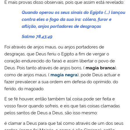
E mais provas disso observais, pois que assim está revelado:
Quando operou os seus sinais do Egipto (…) lançou
contra eles o fogo da sua ira: cólera, furor e
aflição, anjos portadores de desgraças
Salmo 78,43;49
Foi através de anjos maus, ou anjos portadores de
desgraças, que Deus feriu o Egipto a fim de vergar o
coração endurecido do faraó e assim libertar o povo de
Deus. Pois tanto através de anjos bons, (
magia branca
),
como de anjos maus, (
magia negra
), pode Deus actuar e
fazer prevalecer a sua ordem em defesa do oprimido, do
ferido, do magoado.
E se fé houver, então também tal coisa pode ser feita e
vosso favor quando sofreis, e eis que tais coisas clamadas
pelos santos de Deus a Deus, são isso mesmo:
é clamar a Deus para que tal como através de um dos seus