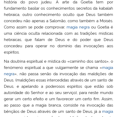
história do povo judeu. A arte da Goetia tem por
fundamento basilar os conhecimentos secretos da kabalah
hebraica, outro conhecimento oculto que Deus também
concedeu não apenas a Salomão, como também a Moisés.
Como assim se pode comprovar,
magia negra
ou Goetia é
uma ciência oculta relacionada com as tradições misticas
hebraicas, que falam de Deus e do poder que Deus
concedeu para operar no domínio das invocações aos
espíritos.
Na doutrina espiritual e mística do «caminho dos santos», o
fenómeno espiritual a que vulgarmente se chama «
magia
negra
», não passa senão da invocação das maldições de
Deus, (maldições essas intercedidas através de um santo de
Deus, e apelando a poderosos espíritos que estão sob
autoridade do Senhor e ao seu serviço), para neste mundo
gerar um certo efeito e um favorecer um certo fim. Assim,
ao passo que a magia branca, consiste na invocação das
bênçãos de Deus através de um santo de Deus, já a
magia