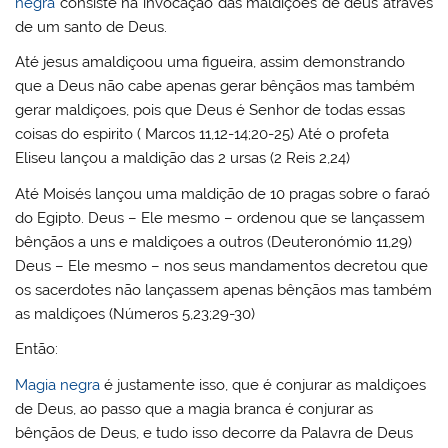
negra
consiste na invocação das maldições de deus através
de um santo de Deus.
Até jesus amaldiçoou uma figueira, assim demonstrando
que a Deus não cabe apenas gerar bênçãos mas também
gerar maldiçoes, pois que Deus é Senhor de todas essas
coisas do espirito ( Marcos 11,12-14;20-25) Até o profeta
Eliseu lançou a maldição das 2 ursas (2 Reis 2,24)
Até Moisés lançou uma maldição de 10 pragas sobre o faraó
do Egipto. Deus – Ele mesmo – ordenou que se lançassem
bênçãos a uns e maldiçoes a outros (Deuteronómio 11,29)
Deus – Ele mesmo – nos seus mandamentos decretou que
os sacerdotes não lançassem apenas bênçãos mas também
as maldiçoes (Números 5,23;29-30)
Então:
Magia negra
é justamente isso, que é conjurar as maldiçoes
de Deus, ao passo que a magia branca é conjurar as
bênçãos de Deus, e tudo isso decorre da Palavra de Deus