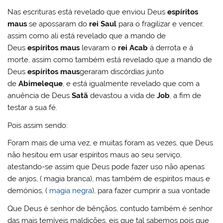
Nas escrituras está revelado que enviou Deus
espíritos
maus
se apossaram do
rei Saul
para o fragilizar e vencer,
assim como ali está revelado que a mando de
Deus
espíritos maus
levaram o
rei Acab
á derrota e á
morte, assim como também está revelado que a mando de
Deus
espíritos maus
geraram discórdias junto
de
Abimeleque
, e está igualmente revelado que com a
anuência de Deus
Satã
devastou a vida de
Job
, a fim de
testar a sua fé.
Pois assim sendo:
Foram mais de uma vez, e muitas foram as vezes, que Deus
não hesitou em usar espíritos maus ao seu serviço,
atestando-se assim que Deus pode fazer uso não apenas
de anjos, ( magia branca), mas também de espíritos maus e
demónios, (
magia negra
), para fazer cumprir a sua vontade
Que Deus é senhor de bênçãos, contudo também é senhor
das mais temíveis maldições, eis que tal sabemos pois que