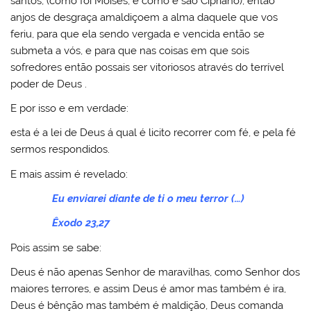
santos, (como foi Moisés, e como é são Cipriano), então
anjos de desgraça amaldiçoem a alma daquele que vos
feriu, para que ela sendo vergada e vencida então se
submeta a vós, e para que nas coisas em que sois
sofredores então possais ser vitoriosos através do terrível
poder de Deus .
E por isso e em verdade:
esta é a lei de Deus á qual é licito recorrer com fé, e pela fé
sermos respondidos.
E mais assim é revelado:
Eu enviarei diante de ti o meu terror (…)
Êxodo 23,27
Pois assim se sabe:
Deus é não apenas Senhor de maravilhas, como Senhor dos
maiores terrores, e assim Deus é amor mas também é ira,
Deus é bênção mas também é maldição, Deus comanda