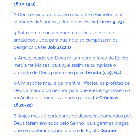
18,10;19,9)
2-Deus enviou um espírito mau entre Abimelec e os
senhores deSiquem , a fim de os dividir
(Juízes 9, 23)
3-Satã com o consentimento de Deus desceu e
amaldiçoou Job, para que nele se cumprissem os
desígnios da fé
( Job 1,6;2,1)
4-Amaldiçoado por Deus foi também o faraó do Egipto
mediante Moisés, para que assim se cumprisse o
projecto de Deus para o seu povo
(Êxodo 3, 19; 6,1)
5-Um espírito mau e de mentira infestou os profetas de
Deus a mando do Senhor, para que eles enganassem o
rei Acab e ele morresse numa guerra
( 2 Crónicas
18,20-22)
6-Anjos maus e portadores de desgraças comandos por
Deus foram enviados pelo Senhor para gerar as pragas
que se abateram sobre o faraó do Egipto
(Salmo