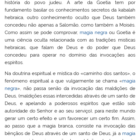
história do povo judeu. A arte da Goetia tem por
fundamento basilar os conhecimentos secretos da kabalah
hebraica, outro conhecimento oculto que Deus também
concedeu não apenas a Salomão, como também a Moisés.
Como assim se pode comprovar,
magia negra
ou Goetia é
uma ciência oculta relacionada com as tradições misticas
hebraicas, que falam de Deus e do poder que Deus
concedeu para operar no domínio das invocações aos
espíritos.
Na doutrina espiritual e mística do «caminho dos santos», o
fenómeno espiritual a que vulgarmente se chama «
magia
negra
», não passa senão da invocação das maldições de
Deus, (maldições essas intercedidas através de um santo de
Deus, e apelando a poderosos espíritos que estão sob
autoridade do Senhor e ao seu serviço), para neste mundo
gerar um certo efeito e um favorecer um certo fim. Assim,
ao passo que a magia branca, consiste na invocação das
bênçãos de Deus através de um santo de Deus, já a
magia