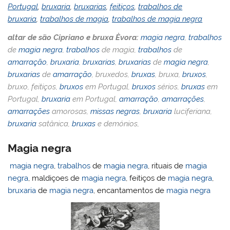
Portugal
,
bruxaria
,
bruxarias
,
feitiços
,
trabalhos de
bruxaria
,
trabalhos de magia
,
trabalhos de magia negra
altar de são Cipriano e bruxa Èvora:
magia negra
,
trabalhos
de
magia negra
,
trabalhos
de magia,
trabalhos
de
amarração
,
bruxaria
,
bruxarias
,
bruxarias
de
magia negra
,
bruxarias
de
amarração
, bruxedos,
bruxas
, bruxa,
bruxos
,
bruxo, feitiços,
bruxos
em Portugal,
bruxos
sérios,
bruxas
em
Portugal,
bruxaria
em Portugal,
amarração
,
amarrações
,
amarrações
amorosas,
missas negras
,
bruxaria
luciferiana,
bruxaria
satânica,
bruxas
e demónios,
Magia negra
magia negra
,
trabalhos
de
magia negra
, rituais de
magia
negra
, maldiçoes de
magia negra
, feitiços de
magia negra
,
bruxaria
de
magia negra
, encantamentos de
magia negra