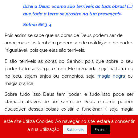
Dizei a Deus: «como são terríveis as tuas obras! (…)
que toda a terra se prostre na tua presença!»
Salmo 66,3-4
Pois assim se sabe que as obras de Deus podem ser de
amor, mas elas também podem ser de maldição e de poder
inigualável, pois que elas são terríveis.
E são terríveis as obras do Senhor, pois que sobre o seu
poder tudo se verga, e tudo Ele comanda, seja na terra ou
no céu, sejam anjos ou demónios, seja
magia negra
ou
magia branca.
Sobre tudo isso Deus tem poder, e tudo isso pode ser
clamado através de um santo de Deus, e como podem
quaisquer dessas coisas existir e funcionar, ( seja magia
branca ou
magia negra
?, seja a bênção de anjos ou a
este site utiliza Cookies. Ao navegar no site, estará a consentir
maldição de demónios?), sem a anuência e o poder de
a sua utilização.
.
.
Saiba mais
Entendi
Deus?