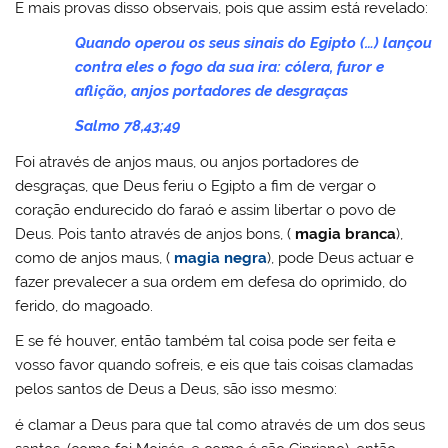
E mais provas disso observais, pois que assim está revelado:
Quando operou os seus sinais do Egipto (…) lançou
contra eles o fogo da sua ira: cólera, furor e
aflição, anjos portadores de desgraças
Salmo 78,43;49
Foi através de anjos maus, ou anjos portadores de
desgraças, que Deus feriu o Egipto a fim de vergar o
coração endurecido do faraó e assim libertar o povo de
Deus. Pois tanto através de anjos bons, (
magia branca
),
como de anjos maus, (
magia negra
), pode Deus actuar e
fazer prevalecer a sua ordem em defesa do oprimido, do
ferido, do magoado.
E se fé houver, então também tal coisa pode ser feita e
vosso favor quando sofreis, e eis que tais coisas clamadas
pelos santos de Deus a Deus, são isso mesmo:
é clamar a Deus para que tal como através de um dos seus