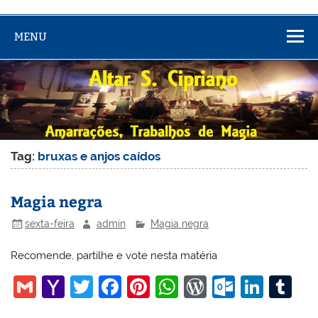
MENU
Tag:
bruxas e anjos caídos
Magia negra
sexta-feira
admin
Magia negra
Recomende, partilhe e vote nesta matéria
G
Y
T
F
Pi
W
W
O
Li
T
m
a
w
a
nt
h
or
ut
n
u