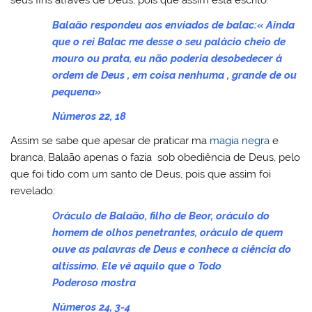
seus fins através de Deus, pois que assim está escrito:
Balaão respondeu aos enviados de balac:« Ainda
que o rei Balac me desse o seu palácio cheio de
mouro ou prata, eu não poderia desobedecer á
ordem de Deus , em coisa nenhuma , grande de ou
pequena»
Números 22, 18
Assim se sabe que apesar de praticar ma
magia negra
e
branca, Balaão apenas o fazia sob obediência de Deus, pelo
que foi tido com um santo de Deus, pois que assim foi
revelado:
Oráculo de Balaão, filho de Beor, oráculo do
homem de olhos penetrantes, oráculo de quem
ouve as palavras de Deus e conhece a ciência do
altíssimo. Ele vê aquilo que o Todo
Poderoso mostra
Números 24, 3-4