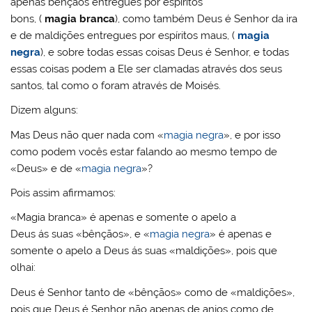
apenas bênçãos entregues por espíritos
bons, (
magia branca
), como também Deus é Senhor da ira
e de maldições entregues por espíritos maus, (
magia
negra
), e sobre todas essas coisas Deus é Senhor, e todas
essas coisas podem a Ele ser clamadas através dos seus
santos, tal como o foram através de Moisés.
Dizem alguns:
Mas Deus não quer nada com «
magia negra
», e por isso
como podem vocês estar falando ao mesmo tempo de
«Deus» e de «
magia negra
»?
Pois assim afirmamos:
«Magia branca» é apenas e somente o apelo a
Deus ás suas «bênçãos», e «
magia negra
» é apenas e
somente o apelo a Deus ás suas «maldições», pois que
olhai:
Deus é Senhor tanto de «bênçãos» como de «maldições»,
pois que Deus é Senhor não apenas de anjos como de