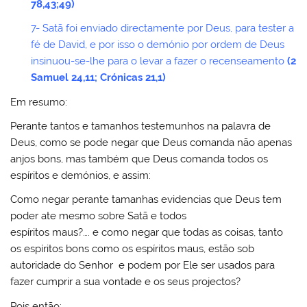
78,43;49)
7- Satã foi enviado directamente por Deus, para tester a
fé de David, e por isso o demónio por ordem de Deus
insinuou-se-lhe para o levar a fazer o recenseamento
(2
Samuel 24,11; Crónicas 21,1)
Em resumo:
Perante tantos e tamanhos testemunhos na palavra de
Deus, como se pode negar que Deus comanda não apenas
anjos bons, mas também que Deus comanda todos os
espíritos e demónios, e assim:
Como negar perante tamanhas evidencias que Deus tem
poder ate mesmo sobre Satã e todos
espíritos maus?…. e como negar que todas as coisas, tanto
os espíritos bons como os espíritos maus, estão sob
autoridade do Senhor e podem por Ele ser usados para
fazer cumprir a sua vontade e os seus projectos?
Pois então: